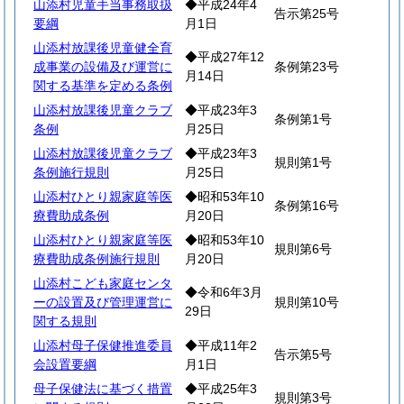
山添村児童手当事務取扱
◆平成24年4
告示第25号
要綱
月1日
山添村放課後児童健全育
◆平成27年12
成事業の設備及び運営に
条例第23号
月14日
関する基準を定める条例
山添村放課後児童クラブ
◆平成23年3
条例第1号
条例
月25日
山添村放課後児童クラブ
◆平成23年3
規則第1号
条例施行規則
月25日
山添村ひとり親家庭等医
◆昭和53年10
条例第16号
療費助成条例
月20日
山添村ひとり親家庭等医
◆昭和53年10
規則第6号
療費助成条例施行規則
月20日
山添村こども家庭センタ
◆令和6年3月
ーの設置及び管理運営に
規則第10号
29日
関する規則
山添村母子保健推進委員
◆平成11年2
告示第5号
会設置要綱
月1日
母子保健法に基づく措置
◆平成25年3
規則第3号