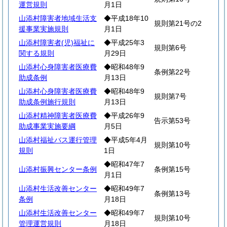
運営規則
月1日
山添村障害者地域生活支
◆平成18年10
規則第21号の2
援事業実施規則
月1日
山添村障害者(児)福祉に
◆平成25年3
規則第6号
関する規則
月29日
山添村心身障害者医療費
◆昭和48年9
条例第22号
助成条例
月13日
山添村心身障害者医療費
◆昭和48年9
規則第7号
助成条例施行規則
月13日
山添村精神障害者医療費
◆平成26年9
告示第53号
助成事業実施要綱
月5日
山添村福祉バス運行管理
◆平成5年4月
規則第10号
規則
1日
◆昭和47年7
山添村振興センター条例
条例第15号
月1日
山添村生活改善センター
◆昭和49年7
条例第13号
条例
月18日
山添村生活改善センター
◆昭和49年7
規則第10号
管理運営規則
月18日