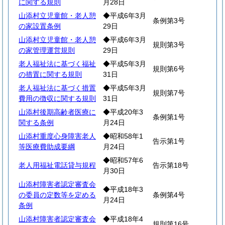
に関する規則
月28日
山添村立児童館・老人憩
◆平成6年3月
条例第3号
の家設置条例
29日
山添村立児童館・老人憩
◆平成6年3月
規則第3号
の家管理運営規則
29日
老人福祉法に基づく福祉
◆平成5年3月
規則第6号
の措置に関する規則
31日
老人福祉法に基づく措置
◆平成5年3月
規則第7号
費用の徴収に関する規則
31日
山添村後期高齢者医療に
◆平成20年3
条例第1号
関する条例
月24日
山添村重度心身障害老人
◆昭和58年1
告示第1号
等医療費助成要綱
月24日
◆昭和57年6
老人用福祉電話貸与規程
告示第18号
月30日
山添村障害者認定審査会
◆平成18年3
の委員の定数等を定める
条例第4号
月24日
条例
山添村障害者認定審査会
◆平成18年4
規則第16号