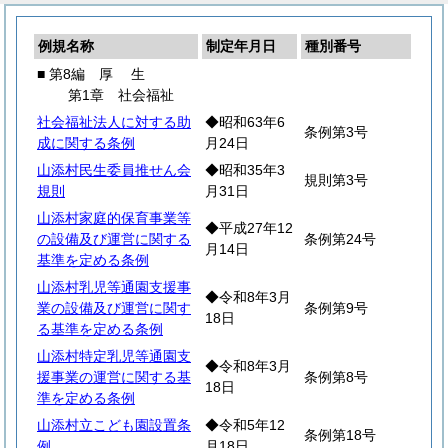
例規名称
制定年月日
種別番号
■ 第8編
厚
生
第1章 社会福祉
社会福祉法人に対する助
◆昭和63年6
条例第3号
成に関する条例
月24日
山添村民生委員推せん会
◆昭和35年3
規則第3号
規則
月31日
山添村家庭的保育事業等
◆平成27年12
の設備及び運営に関する
条例第24号
月14日
基準を定める条例
山添村乳児等通園支援事
◆令和8年3月
業の設備及び運営に関す
条例第9号
18日
る基準を定める条例
山添村特定乳児等通園支
◆令和8年3月
援事業の運営に関する基
条例第8号
18日
準を定める条例
山添村立こども園設置条
◆令和5年12
条例第18号
例
月18日