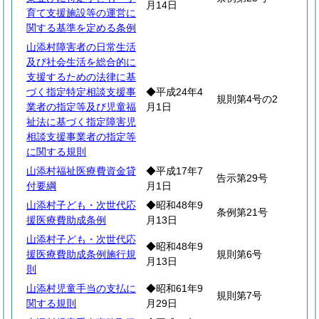
月14日
育て支援施設等の運営に
関する基準を定める条例
山添村障害者の日常生活
及び社会生活を総合的に
支援するための法律に基
づく指定特定相談支援事
◆平成24年4
規則第4号の2
業者の指定等及び児童福
月1日
祉法に基づく指定障害児
相談支援事業者の指定等
に関する規則
山添村福祉医療費資金貸
◆平成17年7
告示第29号
付要綱
月1日
山添村子ども・次世代応
◆昭和48年9
条例第21号
援医療費助成条例
月13日
山添村子ども・次世代応
◆昭和48年9
援医療費助成条例施行規
規則第6号
月13日
則
山添村児童手当の支払に
◆昭和61年9
規則第7号
関する規則
月29日