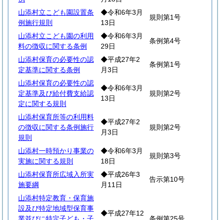
山添村立こども園設置条
◆令和6年3月
規則第1号
例施行規則
13日
山添村立こども園の利用
◆令和6年3月
条例第4号
料の徴収に関する条例
29日
山添村保育の必要性の認
◆平成27年2
条例第1号
定基準に関する条例
月3日
山添村保育の必要性の認
◆令和6年3月
定基準及び給付費支給認
規則第2号
13日
定に関する規則
山添村保育所等の利用料
◆平成27年2
の徴収に関する条例施行
規則第2号
月3日
規則
山添村一時預かり事業の
◆令和6年3月
規則第3号
実施に関する規則
18日
山添村保育所広域入所実
◆平成26年3
告示第10号
施要綱
月11日
山添村特定教育・保育施
設及び特定地域型保育事
◆平成27年12
業並びに特定子ども・子
条例第25号