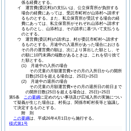
係る経費とする。
イ
運営費
(委託料)
の支払いは、公立保育所が負担する
場合の経費にあっては、受託市町村が山添村へ請求す
るものとする。
また、私立保育所が受託する場合の経
費にあっては、私立保育所がそれぞれ山添村へ請求す
るものとし、山添村は、その請求に基づいて支払うも
のとする。
ウ
運営費
(委託料)
の請求は、村が委託市町村へ請求す
るものとする。
月途中の入退所があった場合における
その月の運営費の額は、次により算出した額とし、そ
の額に10円未満の端数があるときは、これを切り捨て
た額とする。
(1)
月途中の入所の場合
その児童の月額運営費×その月の入所日からの開所
日数
(25日を超える場合は、25日)
÷25日
(2)
月途中の退所の場合
その児童の月額運営費×その月の退所日の前日まで
の開所日数
(25日を超える場合は、25日)
÷25日
第5条
この要綱
に定めのない事項及び広域入所の実施につい
て疑義が生じた場合は、村長は、関係市町村長等と協議し
て決定するものとする。
附
則
この要綱
は、平成26年4月1日から施行する。
様式第1号