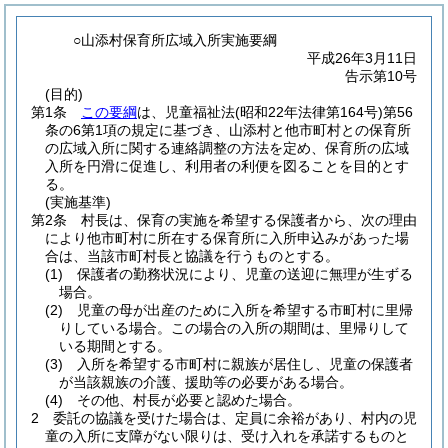
○山添村保育所広域入所実施要綱
平成26年3月11日
告示第10号
(目的)
第1条
この要綱
は、児童福祉法
(昭和22年法律第164号)
第56
条の6第1項の規定に基づき、山添村と他市町村との保育所
の広域入所に関する連絡調整の方法を定め、保育所の広域
入所を円滑に促進し、利用者の利便を図ることを目的とす
る。
(実施基準)
第2条
村長は、保育の実施を希望する保護者から、次の理由
により他市町村に所在する保育所に入所申込みがあった場
合は、当該市町村長と協議を行うものとする。
(1)
保護者の勤務状況により、児童の送迎に無理が生ずる
場合。
(2)
児童の母が出産のために入所を希望する市町村に里帰
りしている場合。
この場合の入所の期間は、里帰りして
いる期間とする。
(3)
入所を希望する市町村に親族が居住し、児童の保護者
が当該親族の介護、援助等の必要がある場合。
(4)
その他、村長が必要と認めた場合。
2
委託の協議を受けた場合は、定員に余裕があり、村内の児
童の入所に支障がない限りは、受け入れを承諾するものと