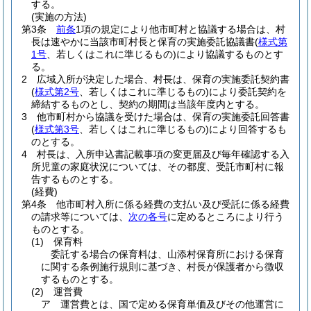
する。
(実施の方法)
第3条
前条
1項の規定により他市町村と協議する場合は、村
長は速やかに当該市町村長と保育の実施委託協議書
(
様式第
1号
、若しくはこれに準じるもの)
により協議するものとす
る。
2
広域入所が決定した場合、村長は、保育の実施委託契約書
(
様式第2号
、若しくはこれに準じるもの)
により委託契約を
締結するものとし、契約の期間は当該年度内とする。
3
他市町村から協議を受けた場合は、保育の実施委託回答書
(
様式第3号
、若しくはこれに準じるもの)
により回答するも
のとする。
4
村長は、入所申込書記載事項の変更届及び毎年確認する入
所児童の家庭状況については、その都度、受託市町村に報
告するものとする。
(経費)
第4条
他市町村入所に係る経費の支払い及び受託に係る経費
の請求等については、
次の各号
に定めるところにより行う
ものとする。
(1)
保育料
委託する場合の保育料は、山添村保育所における保育
に関する条例施行規則に基づき、村長が保護者から徴収
するものとする。
(2)
運営費
ア
運営費とは、国で定める保育単価及びその他運営に