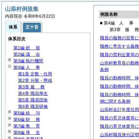
山添村例規集
例規名称
内容現在 令和8年6月22日
■ 第4編
人
事
体系
五十音
第3章
服
職員の服務の宣誓に
体系目次
職務に専念する義務
第1編
総
規
第2編
議
会
職員の営利企業等の
第3編 執行機関
山添村教育長の勤務
第4編
人
事
条例
第1章 定数・任用
職員の勤務時間、休
第2章 分限・懲戒
職員の勤務時間、休
第3章
服
務
第4章 職員厚生
職員の勤務時間、休
第5章 職員団体
例に関する条例
第6章 職員研修
山添村会計年度任用
第5編
給
与
職員の育児休業等に
第6編
財
務
第7編
教
育
職員の育児休業等に
第8編
厚
生
山添村職員身分証明