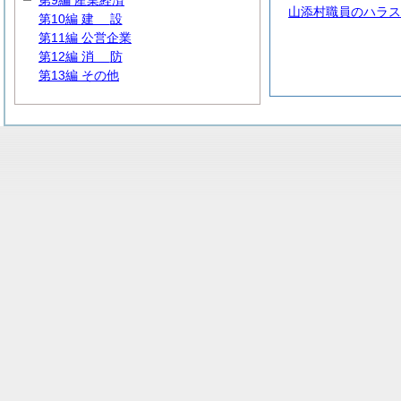
第9編 産業経済
山添村職員のハラス
第10編
建
設
第11編 公営企業
第12編
消
防
第13編 その他