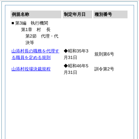
例規名称
制定年月日
種別番号
■ 第3編 執行機関
第1章
村
長
第2節 代理・代
決等
山添村長の職務を代理す
◆昭和35年3
規則第6号
る職員を定める規則
月31日
◆昭和46年5
山添村役場決裁規程
訓令第2号
月31日