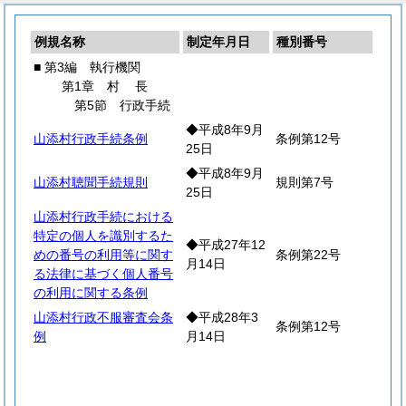
例規名称
制定年月日
種別番号
■ 第3編 執行機関
第1章
村
長
第5節 行政手続
◆平成8年9月
山添村行政手続条例
条例第12号
25日
◆平成8年9月
山添村聴聞手続規則
規則第7号
25日
山添村行政手続における
特定の個人を識別するた
◆平成27年12
めの番号の利用等に関す
条例第22号
月14日
る法律に基づく個人番号
の利用に関する条例
山添村行政不服審査会条
◆平成28年3
条例第12号
例
月14日