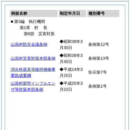
例規名称
制定年月日
種別番号
■ 第3編 執行機関
第1章
村
長
第8節 災害対策
◆昭和38年3
山添村防災会議条例
条例第12号
月30日
◆昭和38年3
山添村災害対策本部条例
条例第13号
月30日
消火栓器具等維持補修事
◆平成14年3
告示第7号
業助成要綱
月25日
山添村新型インフルエン
◆平成25年3
条例第1号
ザ等対策本部条例
月22日