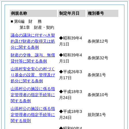
例規名称
制定年月日
種別番号
■ 第6編
財
務
第1章 財産・契約
議会の議決に付すべき契
◆昭和39年4
約及び財産の取得又は処
条例第12号
月1日
分に関する条例
財産の交換、譲与、無償
◆昭和39年4
条例第32号
貸付等に関する条例
月1日
山添村安全安心の村づく
◆平成26年3
り基金の設置、管理及び
条例第1号
月17日
処分に関する条例
山添村公の施設に係る指
◆平成18年3
定管理者の指定手続等に
条例第10号
月24日
関する条例
山添村公の施設に係る指
◆平成18年3
定管理者の指定手続等に
規則第1号
月24日
関する規則
◆昭和60年4