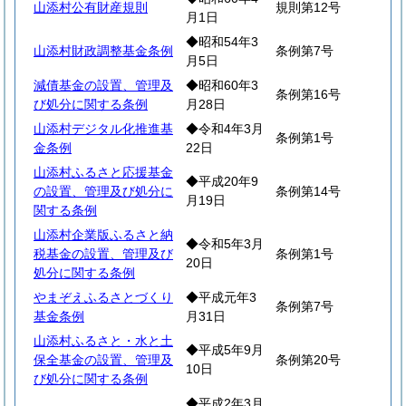
山添村公有財産規則
規則第12号
月1日
◆昭和54年3
山添村財政調整基金条例
条例第7号
月5日
減債基金の設置、管理及
◆昭和60年3
条例第16号
び処分に関する条例
月28日
山添村デジタル化推進基
◆令和4年3月
条例第1号
金条例
22日
山添村ふるさと応援基金
◆平成20年9
の設置、管理及び処分に
条例第14号
月19日
関する条例
山添村企業版ふるさと納
◆令和5年3月
税基金の設置、管理及び
条例第1号
20日
処分に関する条例
やまぞえふるさとづくり
◆平成元年3
条例第7号
基金条例
月31日
山添村ふるさと・水と土
◆平成5年9月
保全基金の設置、管理及
条例第20号
10日
び処分に関する条例
◆平成2年3月