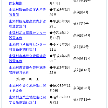
規則第26号
保安規則
月19日
山添村観光物産案内所設
◆平成6年3月
条例第4号
置条例
29日
山添村観光物産案内所管
◆平成6年3月
規則第4号
理運営規則
29日
山添村花き振興センター
◆令和4年12
条例第24号
設置条例
月15日
山添村花き振興センター
◆令和5年3月
規則第4号
設置条例施行規則
31日
山添村農業総合管理施設
◆平成7年6月
条例第13号
設置条例
22日
山添村農業総合管理施設
◆平成7年6月
規則第13号
管理運営規則
22日
第3章
商
工
山添村企業立地推進に関
◆昭和62年11
条例第23号
する条例
月2日
山添村企業立地推進に関
◆昭和62年11
規則第11号
する条例施行規則
月2日