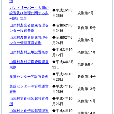
例
カントリーパーク大川の
◆平成16年3
設置及び管理に関する条
規則第2号
月25日
例施行規則
山添村農業者健康管理セ
◆昭和62年6
条例第15号
ンター設置条例
月24日
山添村農業者健康管理セ
◆昭和62年6
規則第5号
ンター管理運営規則
月24日
◆平成3年10
山添村農村広場設置条例
条例第17号
月12日
山添村農村広場管理運営
◆平成4年3月
規則第8号
規則
31日
◆平成4年10
集落センター等設置条例
条例第14号
月26日
集落センター等管理運営
◆平成4年10
規則第13号
規則
月26日
山添村文化伝習館設置条
◆平成4年10
条例第15号
例
月26日
山添村文化伝習館管理運
◆平成4年10
規則第14号