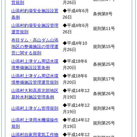
営規則
月26日
山添村釣場安全施設設置
◆平成4年6月
条例第8号
条例
26日
山添村釣場安全施設管理
◆平成4年6月
規則第11号
運営規則
26日
布目ダム・高山ダム山添
◆平成4年10
地区の整備施設の管理運
規則第15号
月26日
営に関する規則
山添村上津ダム周辺水環
◆平成18年6
条例第25号
境整備施設設置条例
月20日
山添村上津ダム周辺水環
◆平成18年6
規則第17号
境整備施設管理運営規則
月20日
山添村大和高原北部地区
◆平成14年12
条例第26号
基幹水利施設管理条例
月19日
◆平成14年12
山添村上津ダム管理規則
規則第24号
月19日
山添村上津用水機場操作
◆平成14年12
規則第25号
規則
月19日
山添村自家用電気工作物
◆平成14年12