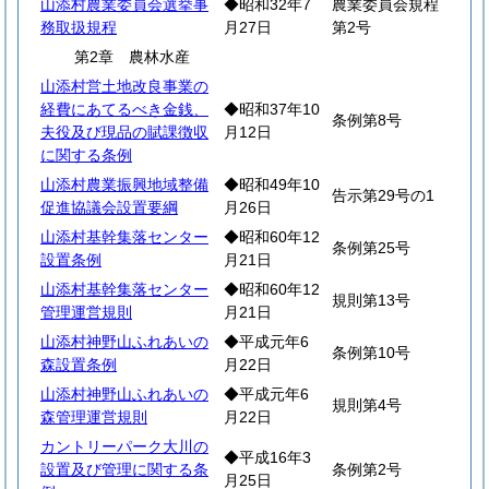
山添村農業委員会選挙事
◆昭和32年7
農業委員会規程
務取扱規程
月27日
第2号
第2章 農林水産
山添村営土地改良事業の
経費にあてるべき金銭、
◆昭和37年10
条例第8号
夫役及び現品の賦課徴収
月12日
に関する条例
山添村農業振興地域整備
◆昭和49年10
告示第29号の1
促進協議会設置要綱
月26日
山添村基幹集落センター
◆昭和60年12
条例第25号
設置条例
月21日
山添村基幹集落センター
◆昭和60年12
規則第13号
管理運営規則
月21日
山添村神野山ふれあいの
◆平成元年6
条例第10号
森設置条例
月22日
山添村神野山ふれあいの
◆平成元年6
規則第4号
森管理運営規則
月22日
カントリーパーク大川の
◆平成16年3
設置及び管理に関する条
条例第2号
月25日