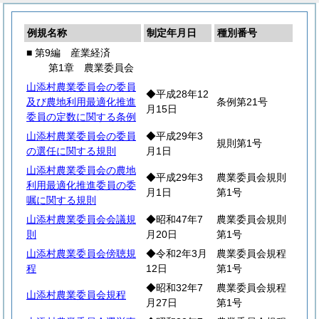
例規名称
制定年月日
種別番号
■ 第9編 産業経済
第1章 農業委員会
山添村農業委員会の委員
◆平成28年12
及び農地利用最適化推進
条例第21号
月15日
委員の定数に関する条例
山添村農業委員会の委員
◆平成29年3
規則第1号
の選任に関する規則
月1日
山添村農業委員会の農地
◆平成29年3
農業委員会規則
利用最適化推進委員の委
月1日
第1号
嘱に関する規則
山添村農業委員会会議規
◆昭和47年7
農業委員会規則
則
月20日
第1号
山添村農業委員会傍聴規
◆令和2年3月
農業委員会規程
程
12日
第1号
◆昭和32年7
農業委員会規程
山添村農業委員会規程
月27日
第1号