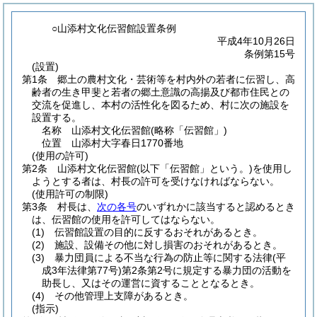
○山添村文化伝習館設置条例
平成4年10月26日
条例第15号
(設置)
第1条
郷土の農村文化・芸術等を村内外の若者に伝習し、高
齢者の生き甲斐と若者の郷土意識の高揚及び都市住民との
交流を促進し、本村の活性化を図るため、村に次の施設を
設置する。
名称 山添村文化伝習館
(略称「伝習館」)
位置 山添村大字春日1770番地
(使用の許可)
第2条
山添村文化伝習館
(以下「伝習館」という。)
を使用し
ようとする者は、村長の許可を受けなければならない。
(使用許可の制限)
第3条
村長は、
次の各号
のいずれかに該当すると認めるとき
は、伝習館の使用を許可してはならない。
(1)
伝習館設置の目的に反するおそれがあるとき。
(2)
施設、設備その他に対し損害のおそれがあるとき。
(3)
暴力団員による不当な行為の防止等に関する法律
(平
成3年法律第77号)
第2条第2号に規定する暴力団の活動を
助長し、又はその運営に資することとなるとき。
(4)
その他管理上支障があるとき。
(指示)