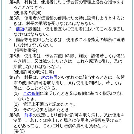
第4条
村長は、使用者に対し伝習館の管理上必要な指示をす
ることができる。
(使用者の義務)
第5条
使用者が伝習館の使用のため特に設備しようとすると
きは、村長の承認を受けなければならない。
2
前項
の設備は、使用後直ちに使用者においてこれを撤去し
なければならない。
3
備品等を使用したときは、使用後これを指定の場所に返納
しなければならない。
(損害賠償等)
第6条
使用者は、伝習館使用の際、施設、設備若しくは備品
をき損し、又は滅失したときは、これを原形に復し、又は
賠償しなければならない。
(使用許可の取消し等)
第7条
村長は、
次の各号
のいずれかに該当するときは、伝習
館の使用の許可を取り消し、又は使用を制限し、若しくは
停止することができる。
(1)
この条例
に違反したとき又は条例に基づく指示に従わ
ないとき。
(2)
管理上不適当と認めたとき。
(3)
その他必要と認めたとき。
第8条
前条
の規定により使用の許可を取り消し、又は使用を
制限し、若しくは停止した場合に使用者が損害を受けるこ
とがあっても、これに対し賠償の責めを負わない。
(委任)