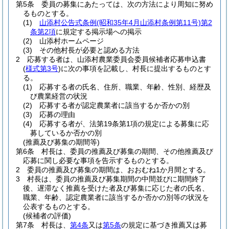
第5条
委員の募集にあたっては、次の方法により周知に努め
るものとする。
(1)
山添村公告式条例
(昭和35年4月山添村条例第11号)
第2
条第2項
に規定する掲示場への掲示
(2)
山添村ホームページ
(3)
その他村長が必要と認める方法
2
応募する者は、山添村農業委員会委員候補者応募申込書
(
様式第3号
)
に次の事項を記載し、村長に提出するものとす
る。
(1)
応募する者の氏名、住所、職業、年齢、性別、経歴及
び農業経営の状況
(2)
応募する者が認定農業者に該当するか否かの別
(3)
応募の理由
(4)
応募する者が、法第19条第1項の規定による募集に応
募しているか否かの別
(推薦及び募集の期間等)
第6条
村長は、委員の推薦及び募集の期間、その他推薦及び
応募に関し必要な事項を告示するものとする。
2
委員の推薦及び募集の期間は、おおむね1か月間とする。
3
村長は、委員の推薦及び募集期間の中間並びに期間終了
後、遅滞なく推薦を受けた者及び募集に応じた者の氏名、
職業、年齢、認定農業者に該当するか否かの別等の状況を
公表するものとする。
(候補者の評価)
第7条
村長は、
第4条
又は
第5条
の規定に基づき推薦又は募