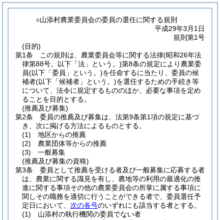
○山添村農業委員会の委員の選任に関する規則
平成29年3月1日
規則第1号
(目的)
第1条
この規則は、農業委員会等に関する法律
(昭和26年法
律第88号。以下「法」という。)
第8条の規定により農業委
員
(以下「委員」という。)
を任命するに当たり、委員の候
補者
(以下「候補者」という。)
を選任するための手続き等
について、法令に規定するもののほか、必要な事項を定め
ることを目的とする。
(推薦及び募集)
第2条
委員の推薦及び募集は、法第9条第1項の規定に基づ
き、次に掲げる方法によるものとする。
(1)
地区からの推薦
(2)
農業団体等からの推薦
(3)
一般募集
(推薦及び募集の資格)
第3条
委員として推薦を受ける者及び一般募集に応募する者
は、農業に関する識見を有し、農地等の利用の最適化の推
進に関する事項その他の農業委員会の所掌に属する事項に
関しその職務を適切に行うことができる者で、委員選任予
定日において、
次の各号
のいずれにも該当する者とする。
(1)
山添村の執行機関の委員でない者