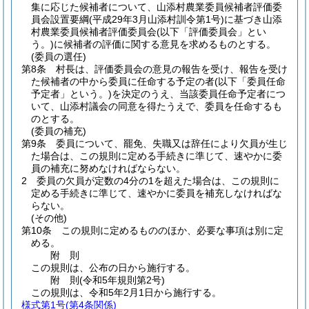
集に応じた候補者について、山添村農業委員候補者評価委
員会設置要綱
(平成29年3月山添村訓令第1号)
に基づき山添
村農業委員候補者評価委員会
(以下「評価委員会」とい
う。)
に候補者の評価に関する意見を求めるものとする。
(委員の選任)
第8条
村長は、評価委員会の意見の報告を受け、報告を受け
た候補者の中から委員に任命する予定の者
(以下「委員任命
予定者」という。)
を決定のうえ、当該委員任命予定者につ
いて、山添村議会の同意を得たうえで、委員を任命するも
のとする。
(委員の補充)
第9条
委員について、罷免、失職又は辞任により欠員が生じ
た場合は、この規則に定める手続きに準じて、速やかに委
員の補充に努めなければならない。
2
委員の欠員が定数の4分の1を超えた場合は、この規則に
定める手続きに準じて、速やかに委員を補充しなければな
らない。
(その他)
第10条
この規則に定めるもののほか、必要な事項は別に定
める。
附
則
この規則は、公布の日から施行する。
附
則
(令和5年
規則第2号)
この規則は、令和5年2月1日から施行する。
様式第1号
(第4条関係)