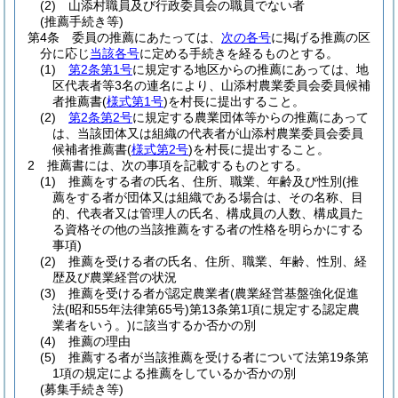
(2)
山添村職員及び行政委員会の職員でない者
(推薦手続き等)
第4条
委員の推薦にあたっては、
次の各号
に掲げる推薦の区
分に応じ
当該各号
に定める手続きを経るものとする。
(1)
第2条第1号
に規定する地区からの推薦にあっては、地
区代表者等3名の連名により、山添村農業委員会委員候補
者推薦書
(
様式第1号
)
を村長に提出すること。
(2)
第2条第2号
に規定する農業団体等からの推薦にあって
は、当該団体又は組織の代表者が山添村農業委員会委員
候補者推薦書
(
様式第2号
)
を村長に提出すること。
2
推薦書には、次の事項を記載するものとする。
(1)
推薦をする者の氏名、住所、職業、年齢及び性別
(推
薦をする者が団体又は組織である場合は、その名称、目
的、代表者又は管理人の氏名、構成員の人数、構成員た
る資格その他の当該推薦をする者の性格を明らかにする
事項)
(2)
推薦を受ける者の氏名、住所、職業、年齢、性別、経
歴及び農業経営の状況
(3)
推薦を受ける者が認定農業者
(農業経営基盤強化促進
法
(昭和55年法律第65号)
第13条第1項に規定する認定農
業者をいう。)
に該当するか否かの別
(4)
推薦の理由
(5)
推薦する者が当該推薦を受ける者について法第19条第
1項の規定による推薦をしているか否かの別
(募集手続き等)