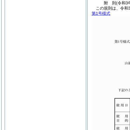
附
則
(令和3
この規則は、令和
第1号様式