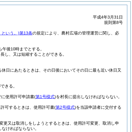
平成4年3月31日
規則第8号
」という。)
第13条
の規定により、農村広場の管理運営に関し、必
ら午後10時までとする。
延長し、又は短縮することができる。
る休日にあたるときは、その日後においてその日に最も近い休日又
ができる。
でに使用許可申請書
(
第1号様式
)
を村長に提出しなければならない。
を許可するときは、使用許可書
(
第2号様式
)
を当該申請者に交付する
変更又は取消しをしようとするときは、使用許可変更、取消し申
しなければならない。