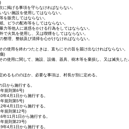
)
次に掲げる事項を守らなければならない。
いない施設を使用してはならない。
等を販売してはならない。
紙、ビラの配布等をしてはならない。
暴力等他人に迷惑をかける行為をしてはならない。
外で火気を使用し、又は喫煙をしてはならない。
の整理、整頓及び清掃を心がけなければならない。
その使用を終わつたときは、直ちにその旨を届け出なければならない。
傷)
その使用に関して、施設、設備、器具、樹木等を棄損し、又は滅失した
定めるもののほか、必要な事項は、村長が別に定める。
の日から施行する。
0年
規則第6号)
0年4月1日から施行する。
2年
規則第5号)
2年4月1日から施行する。
6年
規則第12号)
6年11月1日から施行する。
8年
規則第23号)
9年4月1日から施行する。