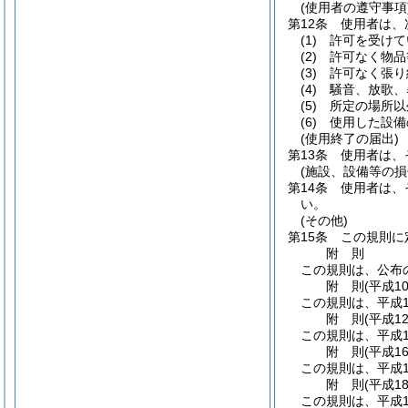
(使用者の遵守事項
第12条
使用者は、
(1)
許可を受けて
(2)
許可なく物品
(3)
許可なく張り
(4)
騒音、放歌、
(5)
所定の場所以
(6)
使用した設備
(使用終了の届出)
第13条
使用者は、
(施設、設備等の損
第14条
使用者は、
い。
(その他)
第15条
この規則に
附
則
この規則は、公布
附
則
(平成1
この規則は、平成1
附
則
(平成1
この規則は、平成1
附
則
(平成1
この規則は、平成1
附
則
(平成1
この規則は、平成1