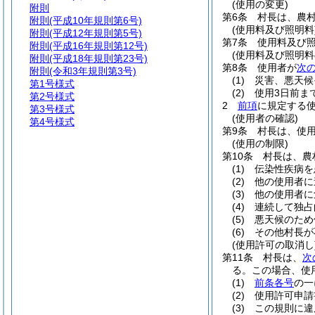
(使用の変更)
附則
第6条
村長は、農
附則
(平成10年規則第6号)
(使用料及び照明料
附則
(平成12年規則第5号)
第7条
使用料及び
附則
(平成16年規則第12号)
(使用料及び照明料
附則
(平成18年規則第23号)
第8条
使用者が
次
附則
(令和3年規則第3号)
(1)
災害、悪天候
第1号様式
(2)
使用3日前ま
第2号様式
2
前項
に規定する
第3号様式
(使用者の確認)
第4号様式
第9条
村長は、使
(使用の制限)
第10条
村長は、農
(1)
伝染性疾病を
(2)
他の使用者に
(3)
他の使用者に
(4)
連続して独占
(5)
悪天候のため
(6)
その他村長が
(使用許可の取消し
第11条
村長は、
次
る。
この場合、使
(1)
前条各号
の一
(2)
使用許可申請
(3)
この規則に違