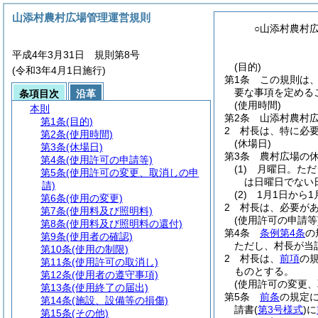
山添村農村広場管理運営規則
○山添村農村
平成4年3月31日 規則第8号
(目的)
(令和3年4月1日施行)
第1条
この規則は
要な事項を定める
条項目次
沿革
(使用時間)
本則
第2条
山添村農村
第1条
(目的)
2
村長は、特に必
第2条
(使用時間)
(休場日)
第3条
(休場日)
第3条
農村広場の
第4条
(使用許可の申請等)
(1)
月曜日。
ただ
第5条
(使用許可の変更、取消しの申
は日曜日でない
請)
(2)
1月1日から1
第6条
(使用の変更)
2
村長は、必要が
第7条
(使用料及び照明料)
(使用許可の申請等
第8条
(使用料及び照明料の還付)
第4条
条例第4条
の
第9条
(使用者の確認)
ただし、村長が当
第10条
(使用の制限)
2
村長は、
前項
の
第11条
(使用許可の取消し)
ものとする。
第12条
(使用者の遵守事項)
(使用許可の変更、
第13条
(使用終了の届出)
第5条
前条
の規定
第14条
(施設、設備等の損傷)
請書
(
第3号様式
)
に
第15条
(その他)