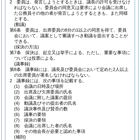
2
委員は、発言しようとするときは、議長の許可を受けなけ
ればならない。
委員会の同意又は要求により会議に出席し
た公務員その他の者が発言しようとするときも、また同様
とする。
(動議)
第6条
委員は、出席委員の8分の1以上の同意を得て、委員
会において、議案として審議すべき動議を提出することが
できる。
(採決の方法)
第7条
採決は、起立又は挙手による。
ただし、重要な事項に
ついては投票による。
(議事録)
第8条
議事録には、議長及び委員会において定めた2人以上
の出席委員が署名しなければならない。
2
議事録には、次の事項を記載する。
(1)
会議の日時及び場所
(2)
出席及び欠席委員の氏名
(3)
会議に附した議案の題目
(4)
動議及びその提出者の氏名
(5)
議決事件及び賛否の数
(6)
議事の要領
(7)
採決の要領
(8)
会議に出席した者の氏名
(9)
その他会長が必要と認めた事項
(補則)