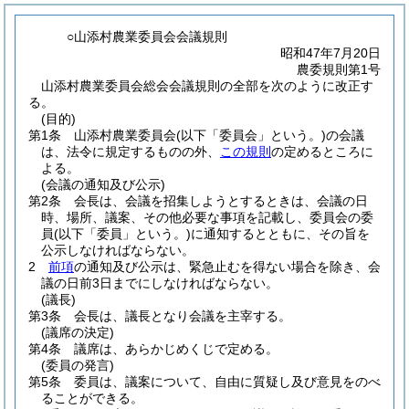
○山添村農業委員会会議規則
昭和47年7月20日
農委規則第1号
山添村農業委員会総会会議規則の全部を次のように改正す
る。
(目的)
第1条
山添村農業委員会
(以下「委員会」という。)
の会議
は、法令に規定するものの外、
この規則
の定めるところに
よる。
(会議の通知及び公示)
第2条
会長は、会議を招集しようとするときは、会議の日
時、場所、議案、その他必要な事項を記載し、委員会の委
員
(以下「委員」という。)
に通知するとともに、その旨を
公示しなければならない。
2
前項
の通知及び公示は、緊急止むを得ない場合を除き、会
議の日前3日までにしなければならない。
(議長)
第3条
会長は、議長となり会議を主宰する。
(議席の決定)
第4条
議席は、あらかじめくじで定める。
(委員の発言)
第5条
委員は、議案について、自由に質疑し及び意見をのべ
ることができる。