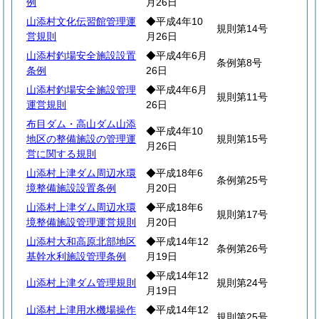
例
月26日
山添村文化伝習館管理運
◆平成4年10
規則第14号
営規則
月26日
山添村釣場安全施設設置
◆平成4年6月
条例第8号
条例
26日
山添村釣場安全施設管理
◆平成4年6月
規則第11号
運営規則
26日
布目ダム・高山ダム山添
◆平成4年10
地区の整備施設の管理運
規則第15号
月26日
営に関する規則
山添村上津ダム周辺水環
◆平成18年6
条例第25号
境整備施設設置条例
月20日
山添村上津ダム周辺水環
◆平成18年6
規則第17号
境整備施設管理運営規則
月20日
山添村大和高原北部地区
◆平成14年12
条例第26号
基幹水利施設管理条例
月19日
◆平成14年12
山添村上津ダム管理規則
規則第24号
月19日
山添村上津用水機場操作
◆平成14年12
規則第25号