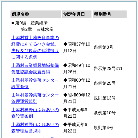
例規名称
制定年月日
種別番号
■ 第9編 産業経済
第2章 農林水産
山添村営土地改良事業の
経費にあてるべき金銭、
◆昭和37年10
条例第8号
夫役及び現品の賦課徴収
月12日
に関する条例
山添村農業振興地域整備
◆昭和49年10
告示第29号の1
促進協議会設置要綱
月26日
山添村基幹集落センター
◆昭和60年12
条例第25号
設置条例
月21日
山添村基幹集落センター
◆昭和60年12
規則第13号
管理運営規則
月21日
山添村神野山ふれあいの
◆平成元年6
条例第10号
森設置条例
月22日
山添村神野山ふれあいの
◆平成元年6
規則第4号
森管理運営規則
月22日