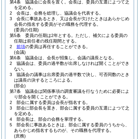
第4条
協議会に会長を置く。
会長は、委員の互選によつて之
を定める。
2
会長は、会務を総理し、協議会を代表する。
3
会長に事故あるとき、又は会長が欠けたときはあらかじめ
会長の指名する委員がその職務を代理する。
(委員の任期)
第5条
委員の任期は2年とする。
ただし、補欠による委員の
任期は前任者の残任期間とする。
2
前項
の委員は再任することができる。
(会議)
第6条
協議会は、会長が招集し、会議の議長となる。
2
協議会は、委員の過半数が出席しなければ開くことができ
ない。
3
協議会の議事は出席委員の過半数で決し、可否同数のとき
は議長の決するところによる。
(部会)
第7条
協議会は関係事項の調査審議を行なうために必要によ
り部会を開くことができる。
2
部会に属する委員は会長が指名する。
3
部会に部会長を置き、部会に属する委員の互選によつて之
を定める。
4
部会長は、部会の会務を掌理する。
5
部会長に事故あるときは、部会に属する委員のうちから、
あらかじめ指名するものが、その職務を代理する。
(庶務)