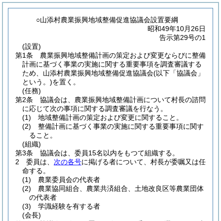
○山添村農業振興地域整備促進協議会設置要綱
昭和49年10月26日
告示第29号の1
(設置)
第1条
農業振興地域整備計画の策定および変更ならびに整備
計画に基づく事業の実施に関する重要事項を調査審議する
ため、山添村農業振興地域整備促進協議会
(以下「協議会」
という。)
を置く。
(任務)
第2条
協議会は、農業振興地域整備計画について村長の諮問
に応じて次の事項に関する調査審議を行なう。
(1)
地域整備計画の策定および変更に関すること。
(2)
整備計画に基づく事業の実施に関する重要事項に関す
ること。
(組織)
第3条
協議会は、委員15名以内をもつて組織する。
2
委員は、
次の各号
に掲げる者について、村長が委嘱又は任
命する。
(1)
農業委員会の代表者
(2)
農業協同組合、農業共済組合、土地改良区等農業団体
の代表者
(3)
学識経験を有する者
(会長)