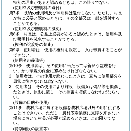
特別の理由があると認めるときは、この限りでない。
(使用料及び照明料の還付)
第7条
既納の使用料及び照明料は還付しない。
ただし、村長
が特に必要と認めるときは、その全部又は一部を還付する
ことができる。
(使用料及び照明料の減免)
第8条
村長は、公益上必要があると認めたときは、使用料及
び照明料を減免することができる。
(権利の譲渡等の禁止)
第9条
使用者は、使用の権利を譲渡し、又は転貸することが
できない。
(使用者の義務等)
第10条
使用者は、その使用に当たっては善良な監理を行
い、かつ環境の保全に努めなければならない。
2
使用者は、その使用が終わったときは、直ちに使用部分を
原状に復さなければならない。
3
使用者は、その使用により施設、設備又は備品等を損傷し
たときは、原形に復し、その損害を賠償しなければならな
い。
(設備の目的外使用)
第11条
農村広場に属する設備を農村広場以外の用に供する
ことはできない。
ただし、農村広場業務に支障を来さない
場合において村長が必要と認めるときは、この限りでな
い。
(特別施設の設置等)