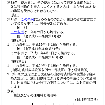
第12条
使用者は、その使用に当たって特別な設備を設け、
又は特別物件を搬入しようとするときは、あらかじめ村長
の承認を受けなければならない。
(委任)
第13条
この条例
に定めるもののほか、施設の管理運営につ
いて必要な事項は、村長が別に定める。
附
則
この条例
は、公布の日から施行する。
附
則
(平成12年
条例第1号)
抄
(施行期日)
1
この条例は、平成12年4月1日から施行する。
附
則
(平成17年
条例第31号)
この条例は、平成18年4月1日から施行する。
附
則
(平成23年
条例第18号)
抄
(施行期日)
1
この条例は、平成24年4月1日から施行する。
(山添村農村広場設置条例の一部改正に伴う経過措置)
9
第8条の規定による改正後の山添村農村広場設置条例第4
条の規定は、施行日以降にされる許可の申請について適用
し、同日前にされた許可の申請については、なお従前の例
による。
別表
施設及びその使用料と照明料
(1面1時間当り)