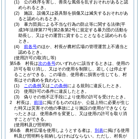
(1)
公の秩序を害し、善良な風俗を乱すおそれがあると認
められるとき。
(2)
施設、設備又は器具類を損傷又は滅失するおそれがあ
ると認められるとき。
(3)
暴力団員による不当な行為の防止等に関する法律
(平
成3年法律第77号)
第2条第2号に規定する暴力団の活動を
助長し、又はその運営に資することとなると認められる
とき。
(4)
前各号
のほか、村長が農村広場の管理運営上不適当と
認めるとき。
(使用許可の取消し等)
第5条
村長は
次の各号
のいずれかに該当するときは、使用の
許可を取り消し、又はその使用を制限し、若しくは停止す
ることができる。
この場合、使用者に損害が生じても、村
長はその責めを負わない。
(1)
この条例
又は
この条例
による規則に違反したとき。
(2)
使用許可の条件に違反したとき。
(3)
偽りその他不正手段により使用の許可を受けたとき。
2
村長は、
前項
に掲げるもののほか、公益上特に必要が生じ
た時又は災害その他の事故により施設の使用ができなくな
ったときは、使用条件を変更し、又は使用の許可を取り消
すことができる。
(使用料及び照明料)
第6条
農村広場を使用しようとする者は、
別表
に掲げる使用
料及び照明料を前納しなければならない。
ただし、村長が