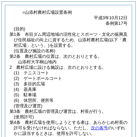
○山添村農村広場設置条例
平成3年10月12日
条例第17号
(目的)
第1条
布目ダム周辺地域の活性化とスポーツ・文化の振興及
び住民福祉の向上に資するため、山添村農村広場
(以下「農
村広場」という。)
を設置する。
(位置及び施設の名称)
第2条
農村広場の位置は、次のとおりとする。
山添村大字桐山地内
2
農村広場に設ける施設は、次のとおりとする。
(1)
テニスコート
(2)
ゲートボールコート
(3)
多目的広場
(4)
器具庫
(5)
駐車場
(6)
休憩所、便所等
(管理及び運営)
第3条
農村広場の管理及び運営は、村長が行う。
(使用許可)
第4条
農村広場を使用しようとする者は、あらかじめ村長の
許可を受けなければならない。
ただし、
次の各号
のいずれ
かに該当するときは、使用を許可しない。