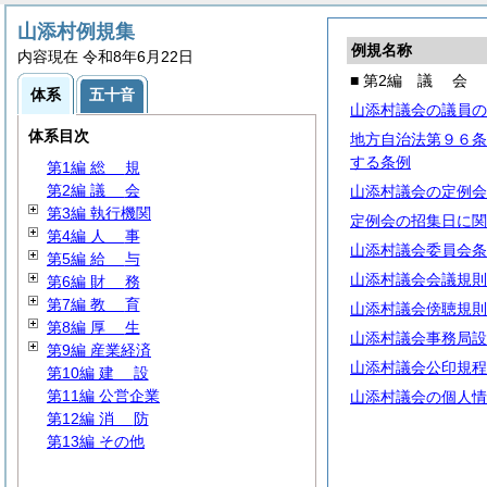
山添村例規集
例規名称
内容現在 令和8年6月22日
■ 第2編
議
会
体系
五十音
山添村議会の議員の
体系目次
地方自治法第９６条
する条例
第1編
総
規
第2編
議
会
山添村議会の定例会
第3編 執行機関
定例会の招集日に関
第4編
人
事
山添村議会委員会条
第5編
給
与
山添村議会会議規則
第6編
財
務
第7編
教
育
山添村議会傍聴規則
第8編
厚
生
山添村議会事務局設
第9編 産業経済
山添村議会公印規程
第10編
建
設
第11編 公営企業
山添村議会の個人情
第12編
消
防
第13編 その他