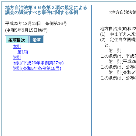
地方自治法第９６条第２項の規定による
議会の議決すべき事件に関する条例
○地方自治法
平成23年12月13日 条例第16号
地方自治法
(昭和2
(令和5年9月15日施行)
(1)
やまぞえ未来
(2)
定住自立圏構
条項目次
沿革
と。
本則
附
則
第1項
この条例は、平成2
附則
附
則
(平成2
附則
(平成26年条例第27号)
この条例は、公布
附則
(令和5年条例第15号)
附
則
(令和5
この条例は、公布