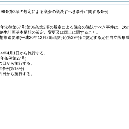
第96条第2項の規定による議会の議決すべき事件に関する条例
2年法律第67号)
第96条第2項の規定による議会の議決すべき事件は、次
創生計画基本構想の策定、変更又は廃止に関すること。
想推進要綱
(平成20年12月26日総行応第39号)
に規定する定住自立圏形
4年4月1日から施行する。
6年
条例第27号)
の日から施行する。
年
条例第15号)
の日から施行する。