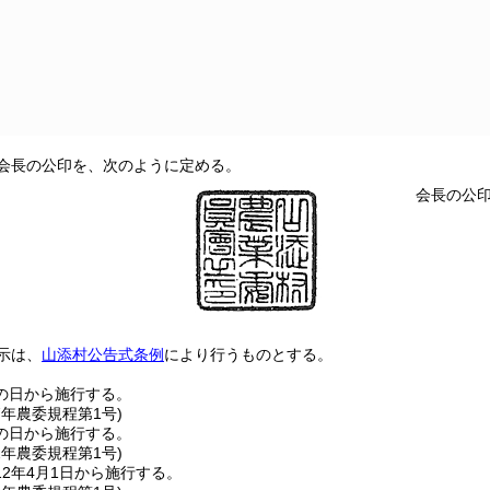
会長の公印を、次のように定める。
会長の公
示は、
山添村公告式条例
により行うものとする。
の日から施行する。
7年
農委規程第1号)
の日から施行する。
2年
農委規程第1号)
2年4月1日から施行する。