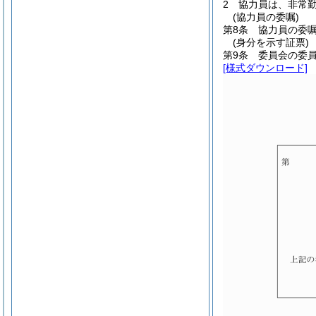
2
協力員は、非常
(協力員の委嘱)
第8条
協力員の委
(身分を示す証票)
第9条
委員会の委
[様式ダウンロード]