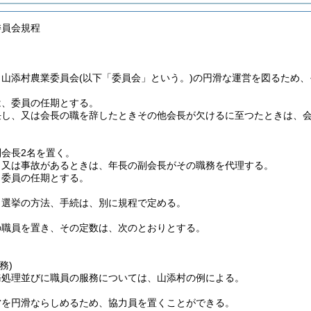
委員会規程
、山添村農業委員会
(以下「委員会」という。)
の円滑な運営を図るため、
は、委員の任期とする。
任し、又は会長の職を辞したときその他会長が欠けるに至つたときは、会
会長2名を置く。
き又は事故があるときは、年長の副会長がその職務を代理する。
、委員の任期とする。
う選挙の方法、手続は、別に規程で定める。
の職員を置き、その定数は、次のとおりとする。
務)
務処理並びに職員の服務については、山添村の例による。
営を円滑ならしめるため、協力員を置くことができる。