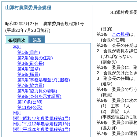
山添村農業委員会規程
○山添村農業
昭和32年7月27日 農業委員会規程第1号
(目的)
(平成20年7月23日施行)
第1条
この規程
は
(会長の任期)
条項目次
沿革
第2条
会長の任期
本則
2
会長が委員を辞
第1条
(目的)
ければならない。
第2条
(会長の任期)
(副会長)
第3条
(副会長)
第3条
委員会に、副
第4条
(選挙)
2
会長が欠けたと
第5条
(職員)
3
副会長の任期は
第6条
(事務処理並びに服務)
(選挙)
第7条
(協力員)
第4条
委員会で行
第8条
(協力員の委嘱)
(職員)
第9条
(身分を示す証票)
第5条
委員会に次
第10条
(公印)
(1)
主事 1人
第11条
(公示)
(2)
書記 1人
附則
(事務処理並びに服
附則
(昭和47年農委規程第1号)
第6条
委員会の事
附則
(平成12年農委規程第1号)
(協力員)
附則
(平成20年農委規程第1号)
第7条
委員会の運