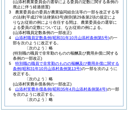
(山添村農業委員会の選挙による委員の定数に関する条例の
廃止に伴う経過措置)
3
農業委員会の委員が農業協同組合法等の一部を改正する等
の法律
(平成27年法律第63号)
附則第29条第2項の規定によ
りなお従前の例により在任する間は、農業委員会の選挙に
よる委員の定数については、なお従前の例による。
(山添村職員定数条例の一部改正)
4
山添村職員定数条例
(昭和31年10月山添村条例第5号)
の一
部を次のように改正する。
〔次のよう〕略
(特別職の職員で非常勤のものの報酬及び費用弁償に関する
条例の一部改正)
5
特別職の職員で非常勤のものの報酬及び費用弁償に関する
条例
(昭和31年10月山添村条例第13号)
の一部を次のように
改正する。
〔次のよう〕略
(山添村実費弁償条例の一部改正)
6
山添村実費弁償条例
(昭和35年4月山添村条例第4号)
の一部
を次のように改正する。
〔次のよう〕略