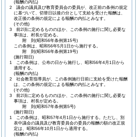
(報酬の内払)
2
議会の議員及び教育委員会の委員が、改正前の条例の規定
に基づいて、切替日以後の分として支給を受けた報酬は、
改正後の条例の規定による報酬の内払とみなす。
(その他)
3
前2項に定めるもののほか、この条例の施行に関し必要な
事項は、村長が定める。
附
則
(昭和56年
条例第15号)
この条例は、昭和56年5月1日から施行する。
附
則
(昭和56年
条例第19号)
(施行期日)
1
この条例は、公布の日から施行し、昭和56年4月1日から
適用する。
(報酬の内払)
2
社会教育指導員が、この条例施行日前に支給を受けた報酬
は、この条例の規定による報酬の内払とみなす。
(その他)
3
前2項に定めるもののほか、この条例の施行に関し必要な
事項は、村長が定める。
附
則
(昭和57年
条例第5号)
(施行期日)
1
この条例は、昭和57年4月1日から施行する。
ただし、別
表中議会の議員及び教育委員会の委員の報酬の額の改正規
定は、昭和56年10月1日から適用する。
(報酬の内払)