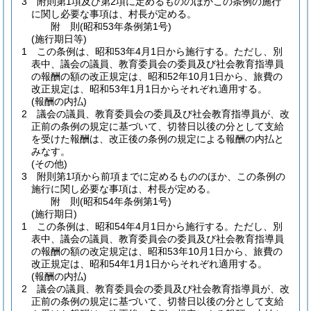
3
附則第1項及び第2項に定めるもののほかこの条例の施行
に関し必要な事項は、村長が定める。
附
則
(昭和53年
条例第1号)
(施行期日等)
1
この条例は、昭和53年4月1日から施行する。
ただし、別
表中、議会の議員、教育委員会の委員及び社会教育指導員
の報酬の額の改正規定は、昭和52年10月1日から、旅費の
改正規定は、昭和53年1月1日からそれぞれ適用する。
(報酬の内払)
2
議会の議員、教育委員会の委員及び社会教育指導員が、改
正前の条例の規定に基づいて、切替日以後の分として支給
を受けた報酬は、改正後の条例の規定による報酬の内払と
みなす。
(その他)
3
附則第1項から前項までに定めるもののほか、この条例の
施行に関し必要な事項は、村長が定める。
附
則
(昭和54年
条例第1号)
(施行期日)
1
この条例は、昭和54年4月1日から施行する。
ただし、別
表中、議会の議員、教育委員会の委員及び社会教育指導員
の報酬の額の改定規定は、昭和53年10月1日から、旅費の
改正規定は、昭和54年1月1日からそれぞれ適用する。
(報酬の内払)
2
議会の議員、教育委員会の委員及び社会教育指導員が、改
正前の条例の規定に基づいて、切替日以後の分として支給