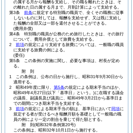
の属する月から報酬を支給し、その職を離れたときは、そ
の離れた日の属する月まで、月割計算によって支給する。
第3条
前条
に規定する特別職の職員で、全くその職務に従事
しないものに対しては、報酬を支給せず、又は既に支給し
た報酬の全部又は一部を還付させることができる。
(費用弁償)
第4条
特別職の職員が公務のため旅行したときは、その旅行
について、費用弁償として旅費を支給する。
2
前項
の規定により支給する旅費については、一般職の職員
に支給する旅費の例による。
(委任)
第5条
この条例の実施に関し、必要な事項は、村長が定め
る。
附
則
1
この条例は、公布の日から施行し、昭和31年9月30日から
適用する。
2
昭和49年度に限り、
第5条
の規定による期末手当のほか、
昭和49年4月27日
(以下「基準日」という。)
に在職する議会
の議長、副議長及び議員に、昭和49年3月2日から基準日ま
での期間につき期末手当を支給する。
3
前項
の規定による期末手当の額は、基準日において
同項
に
規定する者が受けるべき報酬月額を基礎として一般職の職
員の例により一定の割合を乗じて得た額とする。
附
則
(昭和32年
条例第20号)
この条例は、昭和32年10月1日から施行する。