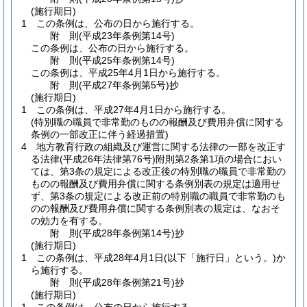
(施行期日)
1
この条例は、公布の日から施行する。
附
則
(平成23年
条例第14号)
この条例は、公布の日から施行する。
附
則
(平成25年
条例第14号)
この条例は、平成25年4月1日から施行する。
附
則
(平成27年
条例第5号)
抄
(施行期日)
1
この条例は、平成27年4月1日から施行する。
(特別職の職員で非常勤のものの報酬及び費用弁償に関する
条例の一部改正に伴う経過措置)
4
地方教育行政の組織及び運営に関する法律の一部を改正す
る法律
(平成26年法律第76号)
附則第2条第1項の場合におい
ては、第3条の規定による改正後の特別職の職員で非常勤の
ものの報酬及び費用弁償に関する条例別表の規定は適用せ
ず、第3条の規定による改正前の特別職の職員で非常勤のも
のの報酬及び費用弁償に関する条例別表の規定は、なおそ
の効力を有する。
附
則
(平成28年
条例第14号)
抄
(施行期日)
1
この条例は、平成28年4月1日
(以下「施行日」という。)
か
ら施行する。
附
則
(平成28年
条例第21号)
抄
(施行期日)