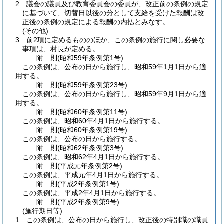
2
議会の議員及び教育委員会の委員が、改正前の条例の規定
に基づいて、切替日以後の分として支給を受けた報酬は改
正後の条例の規定による報酬の内払とみなす。
(その他)
3
前2項に定めるもののほか、この条例の施行に関し必要な
事項は、村長が定める。
附
則
(昭和59年
条例第1号)
この条例は、公布の日から施行し、昭和59年1月1日から適
用する。
附
則
(昭和59年
条例第23号)
この条例は、公布の日から施行し、昭和59年9月1日から適
用する。
附
則
(昭和60年
条例第11号)
この条例は、昭和60年4月1日から施行する。
附
則
(昭和60年
条例第19号)
この条例は、公布の日から施行する。
附
則
(昭和62年
条例第3号)
この条例は、昭和62年4月1日から施行する。
附
則
(平成元年
条例第2号)
この条例は、平成元年4月1日から施行する。
附
則
(平成2年
条例第1号)
この条例は、平成2年4月1日から施行する。
附
則
(平成2年
条例第9号)
(施行期日等)
1
この条例は、公布の日から施行し、改正後の特別職の職員