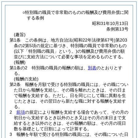
○特別職の職員で非常勤のものの報酬及び費用弁償に関
する条例
昭和31年10月13日
条例第13号
(趣旨)
第1条
この条例は、地方自治法
(昭和22年法律第67号)
第203
条の2第5項の規定に基づき、特別職の職員で非常勤のもの
(以下「特別職の職員」という。)
の報酬及び費用弁償の額
並びに支給方法について必要な事項を定めるものとする。
(報酬)
第1条の2
特別職の職員の報酬の額は、
別表
のとおりとす
る。
(報酬の支給)
第2条
報酬を月額で受ける特別職の職員には、その職につい
た日から報酬を支給し、その職を離れたときは、その日ま
で報酬を支給する。
ただし、日を同じにして職に異動を生
じたときは、その翌日から新たな職に対する報酬を支給す
る。
2
前項
の規定により報酬を支給する場合であって、その月の
初日から支給するとき以外のとき又はその月の末日まで支
給するとき以外のときは、その報酬の額は、その月の現日
数を基礎として日割によって計算する。
3
報酬を年額で受ける特別職の職員には、その職についた日