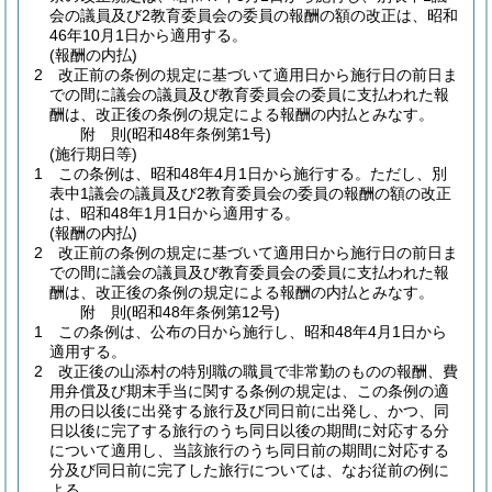
会の議員及び2教育委員会の委員の報酬の額の改正は、昭和
46年10月1日から適用する。
(報酬の内払)
2
改正前の条例の規定に基づいて適用日から施行日の前日ま
での間に議会の議員及び教育委員会の委員に支払われた報
酬は、改正後の条例の規定による報酬の内払とみなす。
附
則
(昭和48年
条例第1号)
(施行期日等)
1
この条例は、昭和48年4月1日から施行する。
ただし、別
表中1議会の議員及び2教育委員会の委員の報酬の額の改正
は、昭和48年1月1日から適用する。
(報酬の内払)
2
改正前の条例の規定に基づいて適用日から施行日の前日ま
での間に議会の議員及び教育委員会の委員に支払われた報
酬は、改正後の条例の規定による報酬の内払とみなす。
附
則
(昭和48年
条例第12号)
1
この条例は、公布の日から施行し、昭和48年4月1日から
適用する。
2
改正後の山添村の特別職の職員で非常勤のものの報酬、費
用弁償及び期末手当に関する条例の規定は、この条例の適
用の日以後に出発する旅行及び同日前に出発し、かつ、同
日以後に完了する旅行のうち同日以後の期間に対応する分
について適用し、当該旅行のうち同日前の期間に対応する
分及び同日前に完了した旅行については、なお従前の例に
よる。