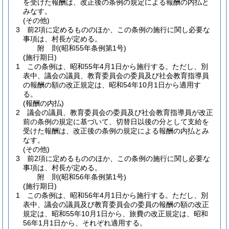
を受けた報酬は、改正後の条例の規定による報酬の内払と
みなす。
(その他)
3
前2項に定めるもののほか、この条例の施行に関し必要な
事項は、村長が定める。
附
則
(昭和55年
条例第1号)
(施行期日)
1
この条例は、昭和55年4月1日から施行する。
ただし、別
表中、議会の議員、教育委員会の委員及び社会教育指導員
の報酬の額の改正規定は、昭和54年10月1日から適用す
る。
(報酬の内払)
2
議会の議員、教育委員会の委員及び社会教育指導員が改正
前の条例の規定に基づいて、切替日以後の分として支給を
受けた報酬は、改正後の条例の規定による報酬の内払とみ
なす。
(その他)
3
前2項に定めるもののほか、この条例の施行に関し必要な
事項は、村長が定める。
附
則
(昭和56年
条例第1号)
(施行期日)
1
この条例は、昭和56年4月1日から施行する。
ただし、別
表中、議会の議員及び教育委員会の委員の報酬の額の改正
規定は、昭和55年10月1日から、旅費の改正規定は、昭和
56年1月1日から、それぞれ適用する。