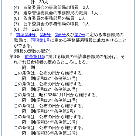
計 30人
(4)
農業委員会の事務部局の職員 2人
(5)
選挙管理委員会の事務部局の職員 1人
(6)
監査委員の事務部局の職員 1人
(7)
公平委員会の事務部局の職員 1人
(8)
計 126人
2
前項第4号
、
第5号
、
第6号
及び
第7号
に定める事務部局の
職員は、
同項第1号
に定める事務部局職員に兼ねさせること
ができる。
(職員の定数の配分)
第3条
前条第1項
に掲げる職員の当該事務部局の配分は、そ
れぞれ任命権者の定めるところによる。
附
則
この条例は、公布の日から施行する。
附
則
(昭和32年
条例第17号)
この条例は、公布の日から施行する。
附
則
(昭和32年
条例第26号)
この条例は、昭和33年1月1日から施行する。
附
則
(昭和33年
条例第11号)
この条例は、公布の日から施行する。
附
則
(昭和34年
条例第5号)
この条例は、公布の日から施行する。
附
則
(昭和34年
条例第13号)
この条例は、公布の日から施行する。
附
則
(昭和36年
条例第12号)