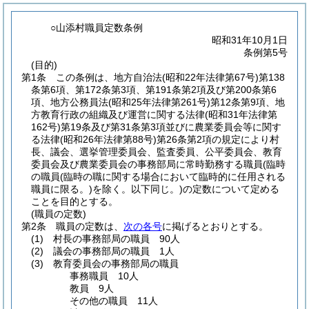
○山添村職員定数条例
昭和31年10月1日
条例第5号
(目的)
第1条
この条例は、地方自治法
(昭和22年法律第67号)
第138
条第6項、第172条第3項、第191条第2項及び第200条第6
項、地方公務員法
(昭和25年法律第261号)
第12条第9項、地
方教育行政の組織及び運営に関する法律
(昭和31年法律第
162号)
第19条及び第31条第3項並びに農業委員会等に関す
る法律
(昭和26年法律第88号)
第26条第2項の規定により村
長、議会、選挙管理委員会、監査委員、公平委員会、教育
委員会及び農業委員会の事務部局に常時勤務する職員
(臨時
の職員
(臨時の職に関する場合において臨時的に任用される
職員に限る。)
を除く。以下同じ。)
の定数について定める
ことを目的とする。
(職員の定数)
第2条
職員の定数は、
次の各号
に掲げるとおりとする。
(1)
村長の事務部局の職員 90人
(2)
議会の事務部局の職員 1人
(3)
教育委員会の事務部局の職員
事務職員 10人
教員 9人
その他の職員 11人