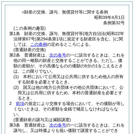
○財産の交換、譲与、無償貸付等に関する条例
昭和39年4月1日
条例第32号
(この条例の趣旨)
第1条
財産の交換、譲与、無償貸付等
(地方自治法
(昭和22年
法律第67号)
第294条第1項に規定する財産区を含む。)
に関
しては、
この条例
の定めるところによる。
(普通財産の交換)
第2条
普通財産は、
次の各号
の一に該当するときは、これを
他の同一種類の財産と交換することができる。
ただし、価
額の差額が、その高価なものの価額の6分の1をこえるとき
は、この限りでない。
(1)
本村において公用又は公共用に供するため他人の所有
する財産を必要とするとき。
(2)
国又は他の地方公共団体その他公共団体において、公
用又は公共用に供するため、本村の普通財産を必要とす
るとき。
2
前項
の規定により交換する場合において、その価額が等し
くないときは、その差額を金銭で補足しなければならな
い。
(普通財産の譲与又は減額譲渡)
第3条
普通財産は、
次の各号
の一に該当するときは、これを
譲与し、又は時価よりも低い価額で譲渡することができ