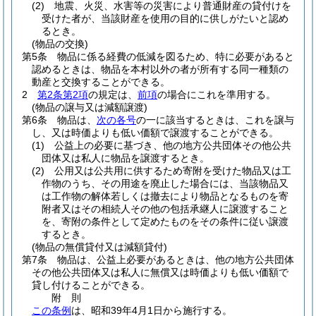
(2)
地震、火災、水害等の災害により普通財産の貸付けを
受けた者が、当該財産を使用の目的に供しがたいと認め
るとき。
(物品の交換)
第5条
物品に係る経費の低減を図るため、特に必要があると
認めるときは、物品を本村以外の者が所有する同一種類の
動産と交換することができる。
2
第2条第2項
の規定は、
前項
の場合にこれを準用する。
(物品の譲与又は減額譲渡)
第6条
物品は、
次の各号
の一に該当するときは、これを譲与
し、又は時価よりも低い価額で譲渡することができる。
(1)
公益上の必要に基づき、他の地方公共団体その他公共
団体又は私人に物品を譲渡するとき。
(2)
公用又は公共用に供するため寄附を受けた物品又は工
作物のうち、その用途を廃止した場合には、当該物品又
は工作物の解体若しくは撤去により物品となるものを寄
附者又はその相続人その他の包括承継人に譲渡すること
を、寄附の条件として定めたものをその条件に従い譲渡
するとき。
(物品の無償貸付又は減額貸付)
第7条
物品は、公益上必要があるときは、他の地方公共団体
その他公共団体又は私人に無償又は時価よりも低い価額で
貸し付けることができる。
附
則
この条例
は、昭和39年4月1日から施行する。