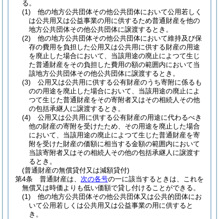
る。
(1)
他の地方公共団体その他公共団体において公用若しく
は公共用又は公益事業の用に供するため普通財産を他の
地方公共団体その他公共団体に譲渡するとき。
(2)
他の地方公共団体その他公共団体において維持及び保
存の費用を負担した公用又は公共用に供する財産の用途
を廃止した場合において、当該用途の廃止によつて生じ
た普通財産をその負担した費用の額の範囲内において当
該地方公共団体その他公共団体に譲渡するとき。
(3)
公用又は公共用に供する公有財産のうち寄附に係るも
のの用途を廃止した場合において、当該用途の廃止によ
つて生じた普通財産をその寄附者又はその相続人その他
の包括承継人に譲渡するとき。
(4)
公用又は公共用に供する公有財産の用途に代わるべき
他の財産の寄附を受けたため、その用途を廃止した場合
において、当該用途の廃止によつて生じた普通財産を寄
附を受けた財産の価額に相当する金額の範囲内において
当該寄附者又はその相続人その他の包括承継人に譲渡す
るとき。
(普通財産の無償貸付又は減額貸付)
第4条
普通財産は、
次の各号
の一に該当するときは、これを
無償又は時価よりも低い価額で貸し付けることができる。
(1)
他の地方公共団体その他公共団体又は公共的団体にお
いて公用若しくは公共用又は公益事業の用に供すると
き。