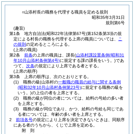
○山添村長の職務を代理する職員を定める規則
昭和35年3月31日
規則第6号
(趣旨)
第1条
地方自治法
(昭和22年法律第67号)
第152条第3項の規
定による村長の職務を代理する上席の職員については、
こ
の規則
の定めるところによる。
(上席の職員)
第2条
前条
の上席の職員は、課長
(
山添村課設置条例
(昭和31
年10月山添村条例第4号)
に規定する課の課長をいう。)
であ
つて、
次条
の規定により上席である者とする。
(上席の順序)
第3条
上席の順序は、次のとおりとする。
(1)
職務の級
(山添村の
一般職の職員の給与に関する条例
(昭和32年10月山添村条例第23号)
に規定する職務の級を
いう。)
の上位の者を上席とする。
(2)
職務の級が同位の者については、給料の号給の多い者
を上席とする。
(3)
職務の級が同位であり、かつ、給料の号給も同じであ
る者については、年齢の多い者を上席とする。
2
前項各号
の規定により上席を決定できないときは、同順序
にある者のうちから、くじで上席を定める。
附
則