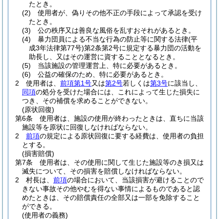
たとき。
(2)
使用者が、偽りその他不正の手段によって承認を受け
たとき。
(3)
公の秩序又は善良な風俗を乱すおそれがあるとき。
(4)
暴力団員による不当な行為の防止等に関する法律
(平
成3年法律第77号)
第2条第2号に規定する暴力団の活動を
助長し、又はその運営に資することとなるとき。
(5)
当該施設の管理運営上、特に必要があるとき。
(6)
公益の確保のため、特に必要があるとき。
2
使用者は、
前項第1号
又は
第2号
若しくは
第3号
に該当し、
同項
の処分を受けた場合には、これによって生じた損失に
つき、その補償を求めることができない。
(原状回復)
第6条
使用者は、施設の使用が終わったときは、直ちに当該
施設等を原状に回復しなければならない。
2
前項
の規定による原状回復に要する経費は、使用者の負担
とする。
(損害賠償)
第7条
使用者は、その使用に関して生じた施設等のき損又は
滅失について、その損害を賠償しなければならない。
2
村長は、
前項
の場合において、当該損害が避けることので
きない事故その他やむを得ない事情によるものであると認
めたときは、その賠償責任の全部又は一部を免除すること
ができる。
(使用者の義務)