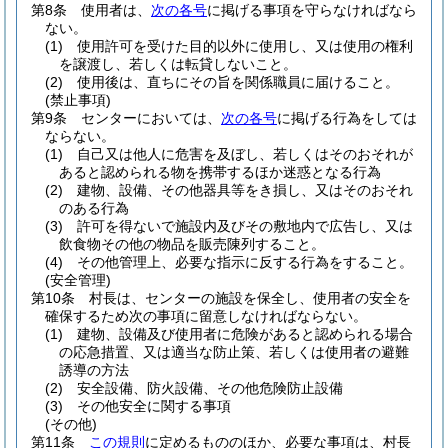
第8条
使用者は、
次の各号
に掲げる事項を守らなければなら
ない。
(1)
使用許可を受けた目的以外に使用し、又は使用の権利
を譲渡し、若しくは転貸しないこと。
(2)
使用後は、直ちにその旨を関係職員に届けること。
(禁止事項)
第9条
センターにおいては、
次の各号
に掲げる行為をしては
ならない。
(1)
自己又は他人に危害を及ぼし、若しくはそのおそれが
あると認められる物を携帯するほか迷惑となる行為
(2)
建物、設備、その他器具等をき損し、又はそのおそれ
のある行為
(3)
許可を得ないで施設内及びその敷地内で広告し、又は
飲食物その他の物品を販売陳列すること。
(4)
その他管理上、必要な指示に反する行為をすること。
(安全管理)
第10条
村長は、センターの施設を保全し、使用者の安全を
確保するため次の事項に留意しなければならない。
(1)
建物、設備及び使用者に危険があると認められる場合
の応急措置、又は適当な防止策、若しくは使用者の避難
誘導の方法
(2)
安全設備、防火設備、その他危険防止設備
(3)
その他安全に関する事項
(その他)
第11条
この規則
に定めるもののほか、必要な事項は、村長