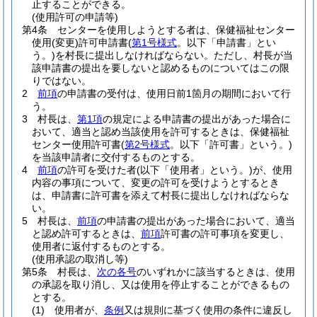
止することができる。
(使用許可の申請等)
第4条
センターを使用しようとする者は、保健福祉センター
使用
(変更)
許可申請書
(
第1号様式
。以下「申請書」とい
う。)
を村長に提出しなければならない。
ただし、村長が当
該申請書の提出を要しないと認めるものについてはこの限
りではない。
2
前項
の申請書の受付は、使用日前1箇月の期間において行
う。
3
村長は、
第1項
の規定による申請書の提出があった場合に
おいて、適当と認め当該使用を許可するときは、保健福祉
センター使用許可書
(
第2号様式
。以下「許可書」という。)
を当該申請者に交付するものとする。
4
前項
の許可を受けた者
(以下「使用者」という。)
が、使用
内容の事項について、変更の許可を受けようとするとき
は、申請書に許可書を添えて村長に提出しなければならな
い。
5
村長は、
前項
の申請書の提出があった場合において、適当
と認め許可するときは、
前項
許可書の許可事項を変更し、
使用者に返付するものとする。
(使用承認の取消し等)
第5条
村長は、
次の各号
のいずれかに該当するときは、使用
の承認を取り消し、又は使用を停止することができるもの
とする。
(1)
使用者が、
条例
又は規則に基づく使用の条件に違反し