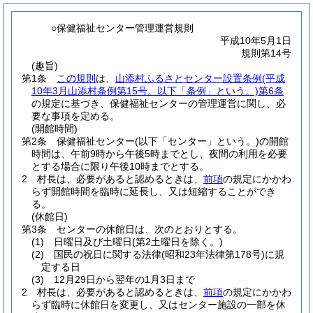
○保健福祉センター管理運営規則
平成10年5月1日
規則第14号
(趣旨)
第1条
この規則
は、
山添村ふるさとセンター設置条例
(平成
10年3月山添村条例第15号。以下「条例」という。)
第6条
の規定に基づき、保健福祉センターの管理運営に関し、必
要な事項を定める。
(開館時間)
第2条
保健福祉センター
(以下「センター」という。)
の開館
時間は、午前9時から午後5時までとし、夜間の利用を必要
とする場合に限り午後10時までとする。
2
村長は、必要があると認めるときは、
前項
の規定にかかわ
らず開館時間を臨時に延長し、又は短縮することができ
る。
(休館日)
第3条
センターの休館日は、次のとおりとする。
(1)
日曜日及び土曜日
(第2土曜日を除く。)
(2)
国民の祝日に関する法律
(昭和23年法律第178号)
に規
定する日
(3)
12月29日から翌年の1月3日まで
2
村長は、必要があると認めるときは、
前項
の規定にかかわ
らず臨時に休館日を変更し、又はセンター施設の一部を休