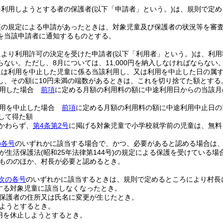
を利用しようとする者の保護者
(以下「申請者」という。)
は、規則で定め
項の規定による申請があったときは、対象児童及び保護者の状況等を審
を当該申請者に通知するものとする。
により利用許可の決定を受けた申請者
(以下「利用者」という。)
は、利用
らない。
ただし、8月については、11,000円を納入しなければならない
又は利用を中止した児童に係る当該利用し、又は利用を中止した日の属
し、その額に10円未満の端数があるときは、これを切り捨てた額とする
利用した場合
前項
に定める月額の利用料の額に中途利用日からの当該月
利用を中止した場合
前項
に定める月額の利用料の額に中途利用中止日の
除して得た額
かわらず、
第4条第2号
に掲げる対象児童で小学校就学前の児童は、無料
の各号
のいずれかに該当する場合で、かつ、必要があると認める場合は
が生活保護法
(昭和25年法律第144号)
の規定による保護を受けている場
もののほか、村長が必要と認めるとき。
次の各号
のいずれかに該当するときは、規則で定めるところにより村長
する対象児童に該当しなくなったとき。
保護者の住所又は氏名に変更が生じたとき。
ようとするとき。
用を休止しようとするとき。