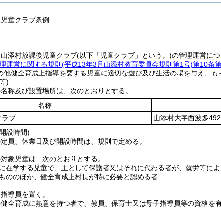
後児童クラブ条例
、山添村放課後児童クラブ
(以下「児童クラブ」という。)
の管理運営につ
理運営に関する規則
(平成13年3月山添村教育委員会規則第1号)
第10条
の他健全育成上指導を要する児童に適切な遊び及び生活の場を与え、も
等)
の名称及び設置場所は、次のとおりとする。
名称
クラブ
山添村大字西波多492
開設時間)
の定員、休業日及び開設時間は、規則で定める。
の対象児童は、次のとおりとする。
に在学する児童で、主として保護者又はそれに代わる者が、就労等によ
もののほか、健全育成上村長が特に必要と認める者
に指導員を置く。
の健全育成に熱意を持つ者で、教員、保育士又は母子指導員等の資格を