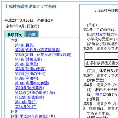
山添村放課後児童クラブ条例
○山添村放課
平成23年3月25日 条例第1号
(目的)
(令和3年4月1日施行)
第1条
この条例は
(
山添村立学校の管
条項目次
沿革
小学校の児童やそ
本則
(名称及び設置場所
第1条
(目的)
第2条
児童クラブ
第2条
(名称及び設置場所等)
第3条
(定員、休業日及び開設時間)
第4条
(対象児童)
山添村放課後児童
第5条
(指導員)
第6条
(利用の申請)
(定員、休業日及び
第7条
(利用の許可)
第3条
児童クラブ
第8条
(利用料)
(対象児童)
第9条
(利用料の免除)
第4条
児童クラブ
第10条
(届出義務)
(1)
村内の小学校
第11条
(利用の取消し等)
(2)
前号
に掲げる
第12条
(損害賠償)
(指導員)
第13条
(委託)
第5条
児童クラブ
第14条
(委任)
2
指導員は、児童
附則
する者とする。
附則
(平成24年条例第17号)