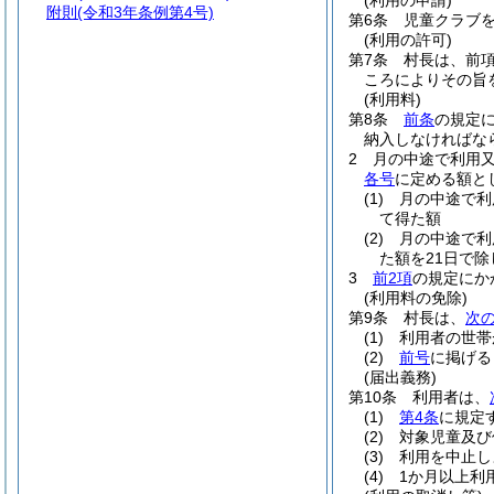
(利用の申請)
附則
(令和3年条例第4号)
第6条
児童クラブ
(利用の許可)
第7条
村長は、前
ころによりその旨
(利用料)
第8条
前条
の規定
納入しなければな
2
月の中途で利用
各号
に定める額と
(1)
月の中途で
て得た額
(2)
月の中途で
た額を21日で
3
前2項
の規定にか
(利用料の免除)
第9条
村長は、
次
(1)
利用者の世帯
(2)
前号
に掲げる
(届出義務)
第10条
利用者は、
(1)
第4条
に規定
(2)
対象児童及び
(3)
利用を中止し
(4)
1か月以上利