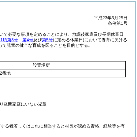
平成23年3月25日
条例第1号
いて必要な事項を定めることにより、放課後家庭及び長期休業日
第1項第3号
、
第4号
及び
第5号
に定める休業日)
において養育に欠ける
って児童の健全な育成を図ることを目的とする。
設置場所
2番地
り昼間家庭にいない児童
有する者若しくはこれに相当すると村長が認める資格、経験等を有