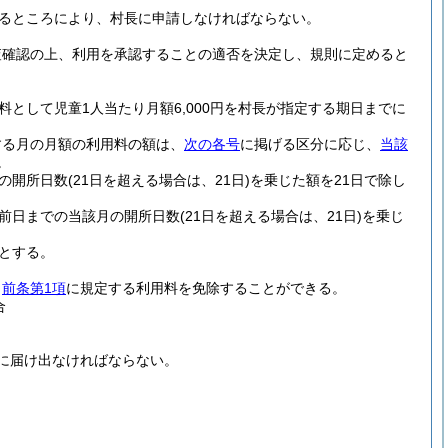
るところにより、村長に申請しなければならない。
査確認の上、利用を承認することの適否を決定し、規則に定めると
料として児童1人当たり月額6,000円を村長が指定する期日までに
。
する月の月額の利用料の額は、
次の各号
に掲げる区分に応じ、
当該
。
の開所日数
(21日を超える場合は、21日)
を乗じた額を21日で除し
前日までの当該月の開所日数
(21日を超える場合は、21日)
を乗じ
とする。
、
前条第1項
に規定する利用料を免除することができる。
合
に届け出なければならない。