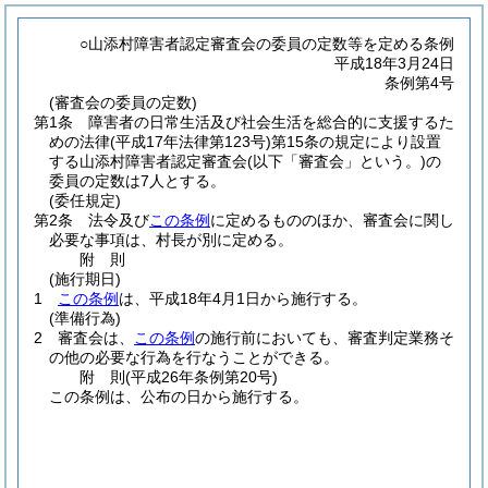
○山添村障害者認定審査会の委員の定数等を定める条例
平成18年3月24日
条例第4号
(審査会の委員の定数)
第1条
障害者の日常生活及び社会生活を総合的に支援するた
めの法律
(平成17年法律第123号)
第15条の規定により設置
する山添村障害者認定審査会
(以下「審査会」という。)
の
委員の定数は7人とする。
(委任規定)
第2条
法令及び
この条例
に定めるもののほか、審査会に関し
必要な事項は、村長が別に定める。
附
則
(施行期日)
1
この条例
は、平成18年4月1日から施行する。
(準備行為)
2
審査会は、
この条例
の施行前においても、審査判定業務そ
の他の必要な行為を行なうことができる。
附
則
(平成26年
条例第20号)
この条例は、公布の日から施行する。