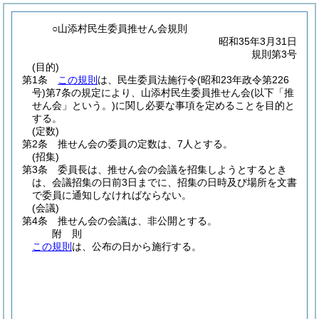
○山添村民生委員推せん会規則
昭和35年3月31日
規則第3号
(目的)
第1条
この規則
は、民生委員法施行令
(昭和23年政令第226
号)
第7条の規定により、山添村民生委員推せん会
(以下「推
せん会」という。)
に関し必要な事項を定めることを目的と
する。
(定数)
第2条
推せん会の委員の定数は、7人とする。
(招集)
第3条
委員長は、推せん会の会議を招集しようとするとき
は、会議招集の日前3日までに、招集の日時及び場所を文書
で委員に通知しなければならない。
(会議)
第4条
推せん会の会議は、非公開とする。
附
則
この規則
は、公布の日から施行する。