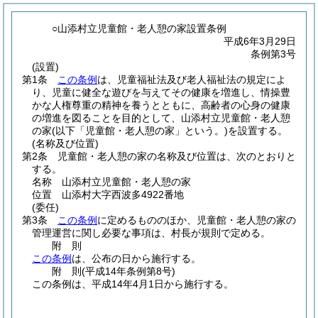
○山添村立児童館・老人憩の家設置条例
平成6年3月29日
条例第3号
(設置)
第1条
この条例
は、児童福祉法及び老人福祉法の規定によ
り、児童に健全な遊びを与えてその健康を増進し、情操豊
かな人権尊重の精神を養うとともに、高齢者の心身の健康
の増進を図ることを目的として、山添村立児童館・老人憩
の家
(以下「児童館・老人憩の家」という。)
を設置する。
(名称及び位置)
第2条
児童館・老人憩の家の名称及び位置は、次のとおりと
する。
名称 山添村立児童館・老人憩の家
位置 山添村大字西波多4922番地
(委任)
第3条
この条例
に定めるもののほか、児童館・老人憩の家の
管理運営に関し必要な事項は、村長が規則で定める。
附
則
この条例
は、公布の日から施行する。
附
則
(平成14年
条例第8号)
この条例は、平成14年4月1日から施行する。