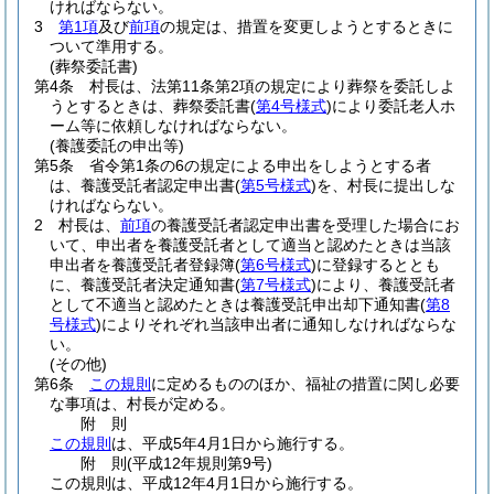
ければならない。
3
第1項
及び
前項
の規定は、措置を変更しようとするときに
ついて準用する。
(葬祭委託書)
第4条
村長は、法第11条第2項の規定により葬祭を委託しよ
うとするときは、葬祭委託書
(
第4号様式
)
により委託老人ホ
ーム等に依頼しなければならない。
(養護委託の申出等)
第5条
省令第1条の6の規定による申出をしようとする者
は、養護受託者認定申出書
(
第5号様式
)
を、村長に提出しな
ければならない。
2
村長は、
前項
の養護受託者認定申出書を受理した場合にお
いて、申出者を養護受託者として適当と認めたときは当該
申出者を養護受託者登録簿
(
第6号様式
)
に登録するととも
に、養護受託者決定通知書
(
第7号様式
)
により、養護受託者
として不適当と認めたときは養護受託申出却下通知書
(
第8
号様式
)
によりそれぞれ当該申出者に通知しなければならな
い。
(その他)
第6条
この規則
に定めるもののほか、福祉の措置に関し必要
な事項は、村長が定める。
附
則
この規則
は、平成5年4月1日から施行する。
附
則
(平成12年
規則第9号)
この規則は、平成12年4月1日から施行する。