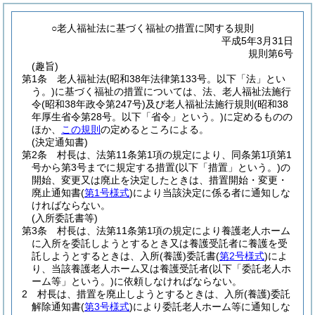
○老人福祉法に基づく福祉の措置に関する規則
平成5年3月31日
規則第6号
(趣旨)
第1条
老人福祉法
(昭和38年法律第133号。以下「法」とい
う。)
に基づく福祉の措置については、法、老人福祉法施行
令
(昭和38年政令第247号)
及び老人福祉法施行規則
(昭和38
年厚生省令第28号。以下「省令」という。)
に定めるものの
ほか、
この規則
の定めるところによる。
(決定通知書)
第2条
村長は、法第11条第1項の規定により、同条第1項第1
号から第3号までに規定する措置
(以下「措置」という。)
の
開始、変更又は廃止を決定したときは、措置開始・変更・
廃止通知書
(
第1号様式
)
により当該決定に係る者に通知しな
ければならない。
(入所委託書等)
第3条
村長は、法第11条第1項の規定により養護老人ホーム
に入所を委託しようとするとき又は養護受託者に養護を受
託しようとするときは、入所
(養護)
委託書
(
第2号様式
)
によ
り、当該養護老人ホーム又は養護受託者
(以下「委託老人ホ
ーム等」という。)
に依頼しなければならない。
2
村長は、措置を廃止しようとするときは、入所
(養護)
委託
解除通知書
(
第3号様式
)
により委託老人ホーム等に通知しな