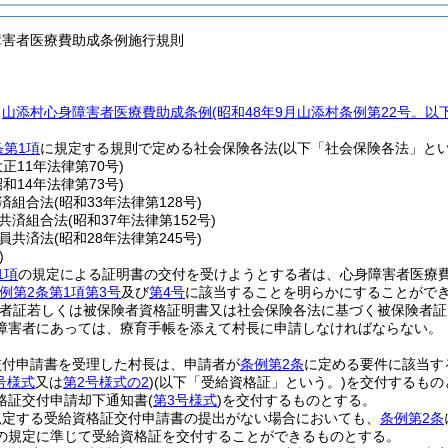
障害者医療費助成条例施行規則
、
山添村心身障害者医療費助成条例
(昭和48年9月山添村条例第22号。以
条第1項
に規定する規則で定める社会保険各法
(以下「社会保険各法」とい
大正11年法律第70号)
昭和14年法律第73号)
済組合法
(昭和33年法律第128号)
共済組合法
(昭和37年法律第152号)
員共済法
(昭和28年法律第245号)
)
1項
の規定による証明書の交付を受けようとする者は、心身障害者医療
例第2条第1項第3号
及び
第4号
に該当することを明らかにすることがで
者証若しくは被保険者資格証明書又は社会保険各法に基づく被保険者証
障害者にあっては、療育手帳を添えて村長に申請しなければならない。
交付申請書を受理した村長は、申請者が
条例第2条
に定める要件に該当す
号様式
又は
第2号様式の2
)
(以下「受給資格証」という。)
を交付するもの
格証交付申請却下通知書
(
第3号様式
)
を交付するものとする。
規定する受給資格証交付申請書の提出がない場合においても、
条例第2条
の規定に準じて受給資格証を交付することができるものとする。