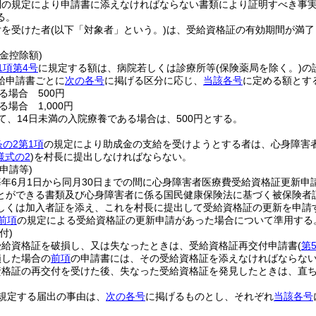
則の規定により申請書に添えなければならない書類により証明すべき事
る。
付を受けた者
(以下「対象者」という。)
は、受給資格証の有効期間が満了
金控除額)
1項第4号
に規定する額は、病院若しくは診療所等
(保険薬局を除く。)
の
給申請書ごとに
次の各号
に掲げる区分に応じ、
当該各号
に定める額とす
る場合 500円
場合 1,000円
て、14日未満の入院療養である場合は、500円とする。
条の2第1項
の規定により助成金の支給を受けようとする者は、心身障害
様式の2
)
を村長に提出しなければならない。
申請等)
年6月1日から同月30日までの間に心身障害者医療費受給資格証更新申
とができる書類及び心身障害者に係る国民健康保険法に基づく被保険者
しくは加入者証を添え、これを村長に提出して受給資格証の更新を申請
前項
の規定による受給資格証の更新申請があった場合について準用する
付)
受給資格証を破損し、又は失なったときは、受給資格証再交付申請書
(
第
損した場合の
前項
の申請書には、その受給資格証を添えなければならな
資格証の再交付を受けた後、失なった受給資格証を発見したときは、直
規定する届出の事由は、
次の各号
に掲げるものとし、それぞれ
当該各号