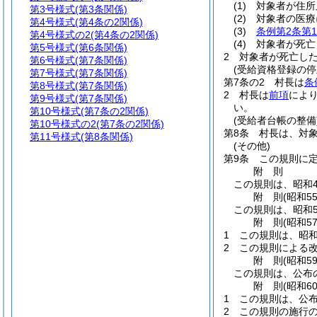
(1)
対象者が住所
第3号様式
(第3条関係)
(2)
対象者の医療
第4号様式
(第4条の2関係)
(3)
条例第2条第
第4号様式の2
(第4条の2関係)
(4)
対象者が死亡
第5号様式
(第6条関係)
2
対象者が死亡し
第6号様式
(第7条関係)
(受給資格登録の停
第7号様式
(第7条関係)
第7条の2
村長は
条
第8号様式
(第7条関係)
2
村長は
前項
によ
第9号様式
(第7条関係)
い。
第10号様式
(第7条の2関係)
(受給者台帳の整備
第10号様式の2
(第7条の2関係)
第8条
村長は、対
第11号様式
(第8条関係)
(その他)
第9条
この規則に
附
則
この規則は、昭和4
附
則
(昭和5
この規則は、昭和5
附
則
(昭和5
1
この規則は、昭和
2
この規則による
附
則
(昭和5
この規則は、公布
附
則
(昭和6
1
この規則は、公
2
この規則の施行