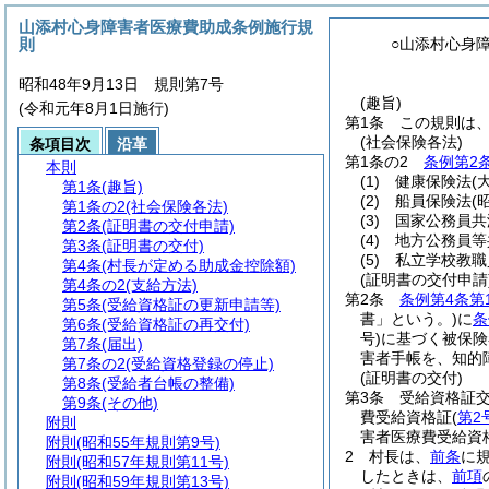
山添村心身障害者医療費助成条例施行規
則
○山添村心身
昭和48年9月13日 規則第7号
(趣旨)
(令和元年8月1日施行)
第1条
この規則は
(社会保険各法)
条項目次
沿革
第1条の2
条例第2
本則
(1)
健康保険法
(
第1条
(趣旨)
(2)
船員保険法
(
第1条の2
(社会保険各法)
(3)
国家公務員共
第2条
(証明書の交付申請)
(4)
地方公務員等
第3条
(証明書の交付)
(5)
私立学校教職
第4条
(村長が定める助成金控除額)
(証明書の交付申請
第4条の2
(支給方法)
第2条
条例第4条第
第5条
(受給資格証の更新申請等)
書」という。)
に
条
第6条
(受給資格証の再交付)
号)
に基づく被保険
第7条
(届出)
害者手帳を、知的
第7条の2
(受給資格登録の停止)
(証明書の交付)
第8条
(受給者台帳の整備)
第3条
受給資格証
第9条
(その他)
費受給資格証
(
第2
附則
害者医療費受給資
附則
(昭和55年規則第9号)
2
村長は、
前条
に
附則
(昭和57年規則第11号)
したときは、
前項
附則
(昭和59年規則第13号)