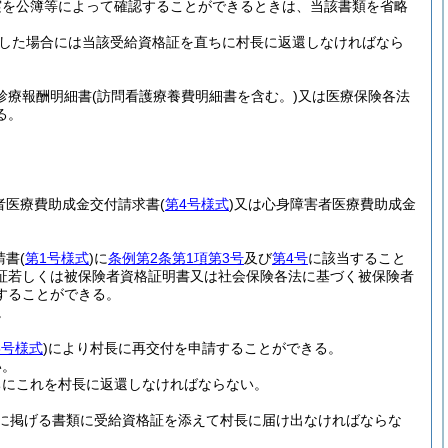
実を公簿等によって確認することができるときは、当該書類を省略
した場合には当該受給資格証を直ちに村長に返還しなければなら
診療報酬明細書
(訪問看護療養費明細書を含む。)
又は医療保険各法
る。
者医療費助成金交付請求書
(
第4号様式
)
又は心身障害者医療費助成金
請書
(
第1号様式
)
に
条例第2条第1項第3号
及び
第4号
に該当すること
証若しくは被保険者資格証明書又は社会保険各法に基づく被保険者
することができる。
。
5号様式
)
により村長に再交付を申請することができる。
い。
ちにこれを村長に返還しなければならない。
に掲げる書類に受給資格証を添えて村長に届け出なければならな