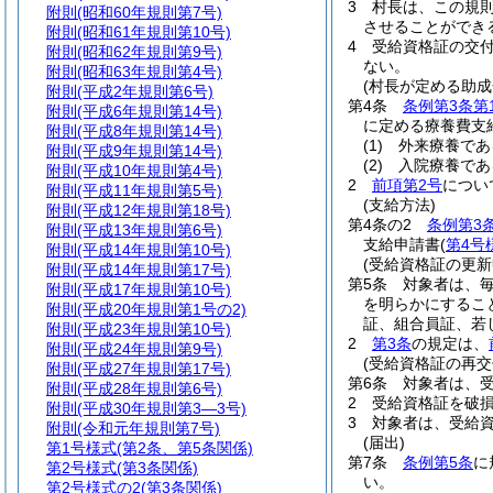
3
村長は、この規
附則
(昭和60年規則第7号)
させることができ
附則
(昭和61年規則第10号)
4
受給資格証の交
附則
(昭和62年規則第9号)
ない。
附則
(昭和63年規則第4号)
(村長が定める助成
附則
(平成2年規則第6号)
第4条
条例第3条第
附則
(平成6年規則第14号)
に定める療養費支
附則
(平成8年規則第14号)
(1)
外来療養であ
附則
(平成9年規則第14号)
(2)
入院療養である
附則
(平成10年規則第4号)
2
前項第2号
につい
附則
(平成11年規則第5号)
(支給方法)
附則
(平成12年規則第18号)
第4条の2
条例第3
附則
(平成13年規則第6号)
支給申請書
(
第4号
附則
(平成14年規則第10号)
(受給資格証の更新
附則
(平成14年規則第17号)
第5条
対象者は、毎
附則
(平成17年規則第10号)
を明らかにするこ
附則
(平成20年規則第1号の2)
証、組合員証、若
附則
(平成23年規則第10号)
2
第3条
の規定は、
附則
(平成24年規則第9号)
(受給資格証の再交
附則
(平成27年規則第17号)
第6条
対象者は、
附則
(平成28年規則第6号)
2
受給資格証を破
附則
(平成30年規則第3―3号)
3
対象者は、受給
附則
(令和元年規則第7号)
(届出)
第1号様式
(第2条、第5条関係)
第7条
条例第5条
に
第2号様式
(第3条関係)
い。
第2号様式の2
(第3条関係)