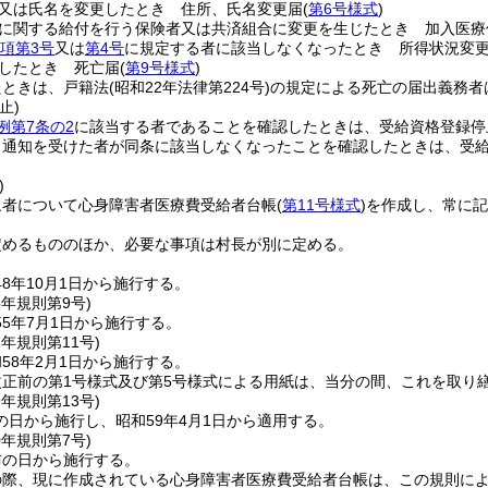
又は氏名を変更したとき 住所、氏名変更届
(
第6号様式
)
に関する給付を行う保険者又は共済組合に変更を生じたとき 加入医療
1項第3号
又は
第4号
に規定する者に該当しなくなったとき 所得状況変
したとき 死亡届
(
第9号様式
)
たときは、戸籍法
(昭和22年法律第224号)
の規定による死亡の届出義務者
止)
例第7条の2
に該当する者であることを確認したときは、受給資格登録停
り通知を受けた者が同条に該当しなくなったことを確認したときは、受
)
象者について心身障害者医療費受給者台帳
(
第11号様式
)
を作成し、常に記
定めるもののほか、必要な事項は村長が別に定める。
8年10月1日から施行する。
5年
規則第9号)
5年7月1日から施行する。
7年
規則第11号)
58年2月1日から施行する。
改正前の第1号様式及び第5号様式による用紙は、当分の間、これを取り
9年
規則第13号)
の日から施行し、昭和59年4月1日から適用する。
0年
規則第7号)
布の日から施行する。
の際、現に作成されている心身障害者医療費受給者台帳は、この規則に