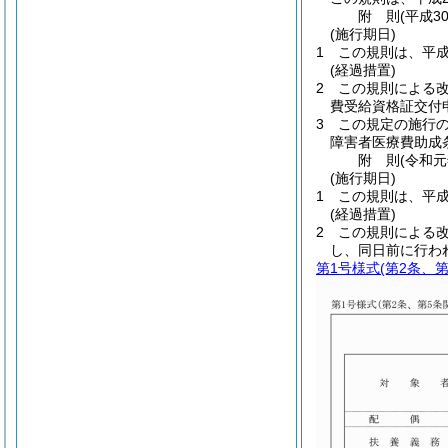
附
則
(平成3
(施行期日)
1
この規則は、平成
(経過措置)
2
この規則による改
費受給資格証交付
3
この規定の施行
障害者医療費助成
附
則
(令和
(施行期日)
1
この規則は、平成
(経過措置)
2
この規則による
し、同日前に行わ
第1号様式
(第2条、第