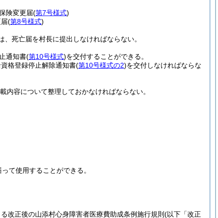
保険変更届
(
第7号様式
)
更届
(
第8号様式
)
は、死亡届を村長に提出しなければならない。
止通知書
(
第10号様式
)
を交付することができる。
給資格登録停止解除通知書
(
第10号様式の2
)
を交付しなければならな
載内容について整理しておかなければならない。
繕って使用することができる。
よる改正後の山添村心身障害者医療費助成条例施行規則
(以下「改正