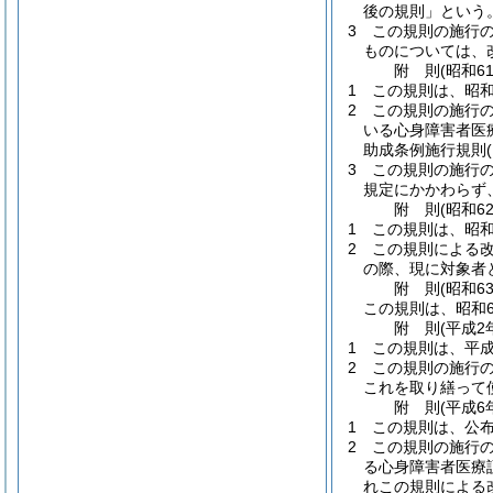
後の規則」という。
3
この規則の施行
ものについては、
附
則
(昭和6
1
この規則は、昭和
2
この規則の施行
いる心身障害者医
助成条例施行規則
3
この規則の施行
規定にかかわらず
附
則
(昭和6
1
この規則は、昭和
2
この規則による
の際、現に対象者
附
則
(昭和6
この規則は、昭和6
附
則
(平成2
1
この規則は、平成
2
この規則の施行
これを取り繕って
附
則
(平成6
1
この規則は、公
2
この規則の施行
る心身障害者医療
れこの規則による