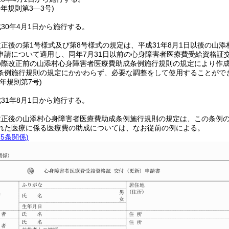
0年
規則第3―3号)
30年4月1日から施行する。
正後の第1号様式及び第8号様式の規定は、平成31年8月1日以後の山
申請について適用し、同年7月31日以前の心身障害者医療費受給資格証
の際改正前の山添村心身障害者医療費助成条例施行規則の規定により作
条例施行規則の規定にかかわらず、必要な調整をして使用することがで
元年
規則第7号)
31年8月1日から施行する。
改正後の山添村心身障害者医療費助成条例施行規則の規定は、この条例
れた医療に係る医療費の助成については、なお従前の例による。
5条関係)