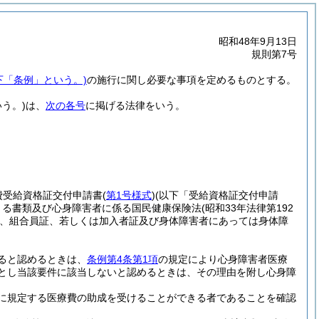
昭和48年9月13日
規則第7号
下「条例」という。)
の施行に関し必要な事項を定めるものとする。
う。)
は、
次の各号
に掲げる法律をいう。
費受給資格証交付申請書
(
第1号様式
)
(以下「受給資格証交付申請
きる書類及び心身障害者に係る国民健康保険法
(昭和33年法律第192
、組合員証、若しくは加入者証及び身体障害者にあっては身体障
ると認めるときは、
条例第4条第1項
の規定により心身障害者医療
とし当該要件に該当しないと認めるときは、その理由を附し心身障
に規定する医療費の助成を受けることができる者であることを確認