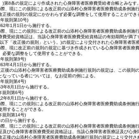
)
第8条の規定により作成された心身障害者医療費受給者台帳とみなす
の際、現にこの規則による改正前の山添村心身障害者医療費助成条例施
改正後の規則の規定にかかわらず必要な調整をして使用することができ
1年
規則第10号)
62年1月1日から施行する。
の際、現にこの規則による改正前の山添村心身障害者医療費助成条例施
療費受給資格証は、当該心身障害者医療費受給資格証の有効期間が満了
(以下「改正後の規則」という。)
の規定により交付された心身障害者医
の際、現に改正前の規則の規定に基づき作成されている心身障害者医療
、必要な調整をして使用することができる。
2年
規則第9号)
63年4月1日から施行する。
改正後の山添村心身障害者医療費助成条例施行規則の規定は、この規則
となっている者については、なお従前の例による。
3年
規則第4号)
3年8月1日から施行する。
年
規則第6号)
2年8月1日から施行する。
の際、現にこの規則による改正前の山添村心身障害者医療費助成条例施
使用することができる。
年
規則第14号)
布の日から施行する。
の際、現にこの規則による改正前の山添村心身障害者医療費助成条例施
証及び心身障害者医療費受給資格証は、当該心身障害者医療証及び心身
改正後の山添村心身障害者医療費助成条例施行規則の規定により交付さ