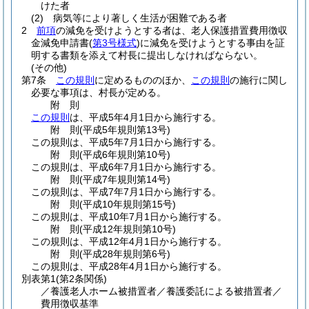
けた者
(2)
病気等により著しく生活が困難である者
2
前項
の減免を受けようとする者は、老人保護措置費用徴収
金減免申請書
(
第3号様式
)
に減免を受けようとする事由を証
明する書類を添えて村長に提出しなければならない。
(その他)
第7条
この規則
に定めるもののほか、
この規則
の施行に関し
必要な事項は、村長が定める。
附
則
この規則
は、平成5年4月1日から施行する。
附
則
(平成5年
規則第13号)
この規則は、平成5年7月1日から施行する。
附
則
(平成6年
規則第10号)
この規則は、平成6年7月1日から施行する。
附
則
(平成7年
規則第14号)
この規則は、平成7年7月1日から施行する。
附
則
(平成10年
規則第15号)
この規則は、平成10年7月1日から施行する。
附
則
(平成12年
規則第10号)
この規則は、平成12年4月1日から施行する。
附
則
(平成28年
規則第6号)
この規則は、平成28年4月1日から施行する。
別表第1
(第2条関係)
／養護老人ホーム被措置者／養護委託による被措置者／
費用徴収基準