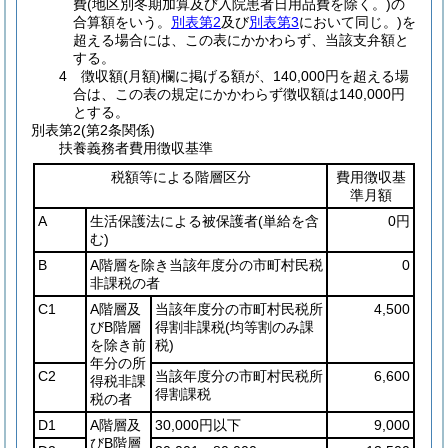
費(地区別冬期加算及び入院患者日用品費を除く。)の
合算額をいう。
別表第2
及び
別表第3
において同じ。)を
超える場合には、この表にかかわらず、当該支弁額と
する。
4 徴収額(月額)欄に掲げる額が、140,000円を超える場
合は、この表の規定にかかわらず徴収額は140,000円
とする。
別表第2
(第2条関係)
扶養義務者費用徴収基準
税額等による階層区分
費用徴収基
準月額
A
生活保護法による被保護者
(単給を含
0円
む)
B
A階層を除き当該年度分の市町村民税
0
非課税の者
C1
A階層及
当該年度分の市町村民税所
4,500
びB階層
得割非課税
(均等割のみ課
を除き前
税)
年分の所
C2
当該年度分の市町村民税所
6,600
得税非課
得割課税
税の者
D1
A階層及
30,000円以下
9,000
びB階層