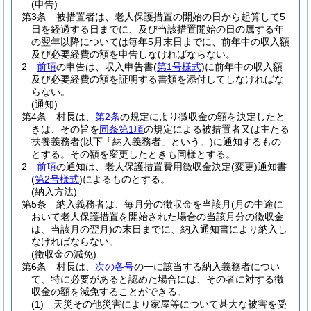
(申告)
第3条
被措置者は、老人保護措置の開始の日から起算して5
日を経過する日までに、及び当該措置開始の日の属する年
の翌年以降については毎年5月末日までに、前年中の収入額
及び必要経費の額を申告しなければならない。
2
前項
の申告は、収入申告書
(
第1号様式
)
に前年中の収入額
及び必要経費の額を証明する書類を添付してしなければな
らない。
(通知)
第4条
村長は、
第2条
の規定により徴収金の額を決定したと
きは、その旨を
同条第1項
の規定による被措置者又は主たる
扶養義務者
(以下「納入義務者」という。)
に通知するもの
とする。
その額を変更したときも同様とする。
2
前項
の通知は、老人保護措置費用徴収金決定
(変更)
通知書
(
第2号様式
)
によるものとする。
(納入方法)
第5条
納入義務者は、毎月分の徴収金を当該月
(月の中途に
おいて老人保護措置を開始された場合の当該月分の徴収金
は、当該月の翌月)
の末日までに、納入通知書により納入し
なければならない。
(徴収金の減免)
第6条
村長は、
次の各号
の一に該当する納入義務者につい
て、特に必要があると認めた場合には、その者に対する徴
収金の額を減免することができる。
(1)
天災その他災害により家屋等について甚大な被害を受