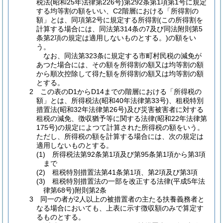
税法(昭和25年法律第226号)第292条第1項第1号に規定
する均等割の額をいい、C2階層における「所得割の
額」とは、同項第2号に規定する所得割(この所得割を
計算する場合には、同法第314条の7及び同法附則第5
条第2項の規定は適用しないものとする。)の額をい
う。
なお、同法第323条に規定する市町村民税の減免が
あつた場合には、その額を所得割の額又は均等割の額
から順次控除して得た額を所得割の額又は均等割の額
とする。
2 この表のD1からD14までの階層における「所得税の
額」とは、所得税法(昭和40年法律第33号)、租税特別
措置法(昭和32年法律第26号)及び災害被害者に対する
租税の減免、徴収猶予等に関する法律(昭和22年法律第
175号)の規定によつて計算された所得税の額をいう。
ただし、所得税の額を計算する場合には、次の規定は
適用しないものとする。
(1) 所得税法第92条第1項及び第95条第1項から第3項
まで
(2) 租税特別措置法第41条第1項、第2項及び第3項
(3) 租税特別措置法の一部を改正する法律(平成5年法
律第68号)附則第2条
3 同一の者が2人以上の被措置者の主たる扶養義務者と
なる場合においても、上表に示す徴収額のみで算定す
るものとする。