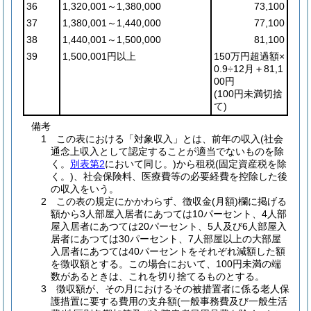
36
1,320,001～1,380,000
73,100
37
1,380,001～1,440,000
77,100
38
1,440,001～1,500,000
81,100
39
1,500,001円以上
150万円超過額×
0.9÷12月＋81,1
00円
(100円未満切捨
て)
備考
1 この表における「対象収入」とは、前年の収入(社会
通念上収入として認定することが適当でないものを除
く。
別表第2
において同じ。)から租税(固定資産税を除
く。)、社会保険料、医療費等の必要経費を控除した後
の収入をいう。
2 この表の規定にかかわらず、徴収金(月額)欄に掲げる
額から3人部屋入居者にあつては10パーセント、4人部
屋入居者にあつては20パーセント、5人及び6人部屋入
居者にあつては30パーセント、7人部屋以上の大部屋
入居者にあつては40パーセントをそれぞれ減額した額
を徴収額とする。この場合において、100円未満の端
数があるときは、これを切り捨てるものとする。
3 徴収額が、その月におけるその被措置者に係る老人保
護措置に要する費用の支弁額(一般事務費及び一般生活