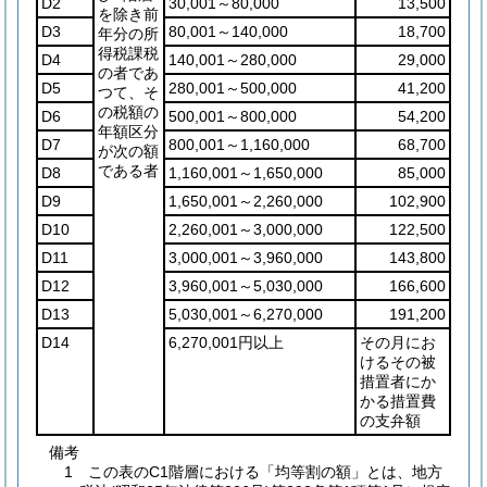
D2
30,001～80,000
13,500
を除き前
D3
80,001～140,000
18,700
年分の所
得税課税
D4
140,001～280,000
29,000
の者であ
D5
280,001～500,000
41,200
つて、そ
の税額の
D6
500,001～800,000
54,200
年額区分
D7
800,001～1,160,000
68,700
が次の額
である者
D8
1,160,001～1,650,000
85,000
D9
1,650,001～2,260,000
102,900
D10
2,260,001～3,000,000
122,500
D11
3,000,001～3,960,000
143,800
D12
3,960,001～5,030,000
166,600
D13
5,030,001～6,270,000
191,200
D14
6,270,001円以上
その月にお
けるその被
措置者にか
かる措置費
の支弁額
備考
1 この表のC1階層における「均等割の額」とは、地方