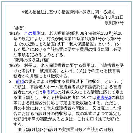
○老人福祉法に基づく措置費用の徴収に関する規則
平成5年3月31日
規則第7号
(趣旨)
第1条
この規則
は、老人福祉法
(昭和38年法律第133号)
第28
条の規定により、村長が同法第11条第1項第1号から第3号
までの規定による措置
(以下「老人保護措置」という。)
を
した場合における当該措置に要する費用の徴収に関し必要
な事項を定めるものとする。
(費用の徴収及び額)
第2条
村長は、老人保護措置に要する費用は、当該措置を受
けた者
(以下「被措置者」という。)
又はその主たる扶養義
務者から月額により徴収する。
2
前項
の規定により徴収する費用
(以下「徴収金」という。)
の額は、養護老人ホーム被措置者及び養護委託による被措
置者については
別表第1
の対象収入による階層に応じて定ま
る徴収額とし、主たる扶養義務者については
別表第3
の税額
等による階層区分に応じて定まる徴収額とする。
ただし、
月の中途において老人保護措置を開始し、又は廃止した場
合における当該月分の徴収額は、次の算式によつて算定し
た額
(円未満の端数があるときは、これを切り捨てた額)
と
する。
徴収額
(月額)
×
(当該月の実措置日数／当該月の日数)