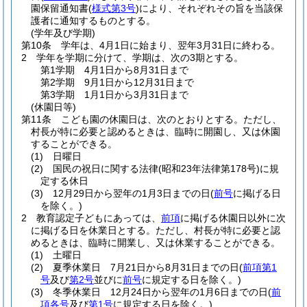
園保留通知書
(
様式第3号
)
により、それぞれその旨を当該保
護者に通知するものとする。
(学年及び学期)
第10条
学年は、4月1日に始まり、翌年3月31日に終わる。
2
学年を学期に分けて、学期は、次の3期とする。
第1学期 4月1日から8月31日まで
第2学期 9月1日から12月31日まで
第3学期 1月1日から3月31日まで
(休園日等)
第11条
こども園の休園日は、次のとおりとする。
ただし、
村長が特に必要と認めるときは、臨時に開園し、又は休園
することができる。
(1)
日曜日
(2)
国民の祝日に関する法律
(昭和23年法律第178号)
に規
定する休日
(3)
12月29日から翌年の1月3日までの日
(
前号
に掲げる日
を除く。)
2
教育認定子どもにあっては、
前項
に掲げる休園日以外に次
に掲げる日を休業日とする。
ただし、村長が特に必要と認
めるときは、臨時に開業し、又は休業することができる。
(1)
土曜日
(2)
夏季休業日 7月21日から8月31日までの日
(
前項第1
号
及び
第2号
並びに
前号
に規定する日を除く。)
(3)
冬季休業日 12月24日から翌年の1月6日までの日
(
前
項各号
及び
第1号
に規定する日を除く。)