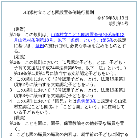
○山添村立こども園設置条例施行規則
令和6年3月13日
規則第1号
(趣旨)
第1条
この規則は、
山添村立こども園設置条例
(令和5年12
月山添村条例第18号。以下「条例」という。)
第5条
の規定
に基づき、
条例
の施行に関し必要な事項を定めるものとす
る。
(定義)
第2条
この規則において「1号認定子ども」とは、子ども・
子育て支援法
(平成24年法律第65号。以下「法」という。)
第19条第1項第1号に該当する支給認定子どもをいう。
2
この規則において「2号認定子ども」とは、法第19条第1
項第2号に該当する支給認定子どもをいう。
3
この規則において「3号認定子ども」とは、法第19条第1
項第3号に該当する支給認定子どもをいう
4
この規則において「園児」とは
条例第3条
に規定する山添
村立認定こども園
(以下「こども園」という。)
に在籍して
いる子どもをいう。
(職員)
第3条
こども園に、園長、保育教諭その他必要な職員を置
く。
2
こども園の職員の職務の内容は、就学前の子どもに関する