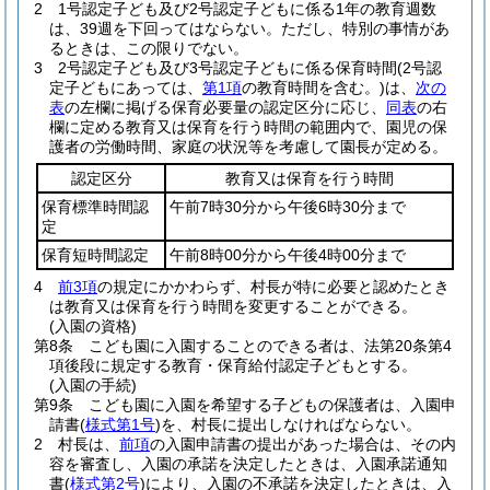
2
1号認定子ども及び2号認定子どもに係る1年の教育週数
は、39週を下回ってはならない。
ただし、特別の事情があ
るときは、この限りでない。
3
2号認定子ども及び3号認定子どもに係る保育時間
(2号認
定子どもにあっては、
第1項
の教育時間を含む。)
は、
次の
表
の左欄に掲げる保育必要量の認定区分に応じ、
同表
の右
欄に定める教育又は保育を行う時間の範囲内で、園児の保
護者の労働時間、家庭の状況等を考慮して園長が定める。
認定区分
教育又は保育を行う時間
保育標準時間認
午前7時30分から午後6時30分まで
定
保育短時間認定
午前8時00分から午後4時00分まで
4
前3項
の規定にかかわらず、村長が特に必要と認めたとき
は教育又は保育を行う時間を変更することができる。
(入園の資格)
第8条
こども園に入園することのできる者は、法第20条第4
項後段に規定する教育・保育給付認定子どもとする。
(入園の手続)
第9条
こども園に入園を希望する子どもの保護者は、入園申
請書
(
様式第1号
)
を、村長に提出しなければならない。
2
村長は、
前項
の入園申請書の提出があった場合は、その内
容を審査し、入園の承諾を決定したときは、入園承諾通知
書
(
様式第2号
)
により、入園の不承諾を決定したときは、入