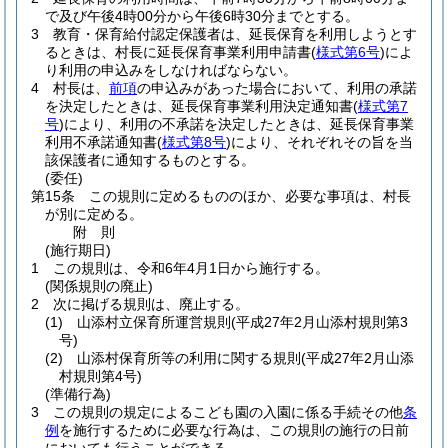
で及び午後4時00分から午後6時30分までとする。
3
教育・保育給付認定保護者は、延長保育を利用しようとす
るときは、村長に延長保育事業利用申請書
(
様式第6号
)
によ
り利用の申込みをしなければならない。
4
村長は、
前項
の申込みがあった場合において、利用の承諾
を決定したときは、延長保育事業利用決定通知書
(
様式第7
号
)
により、利用の不承諾を決定したときは、延長保育事業
利用不承諾通知書
(
様式第8号
)
により、それぞれその旨を当
該保護者に通知するものとする。
(委任)
第15条
この規則に定めるもののほか、必要な事項は、村長
が別に定める。
附
則
(施行期日)
1
この規則は、令和6年4月1日から施行する。
(関係規則の廃止)
2
次に掲げる規則は、廃止する。
(1)
山添村立保育所運営規則
(平成27年2月山添村規則第3
号)
(2)
山添村保育所等の利用に関する規則
(平成27年2月山添
村規則第4号)
(準備行為)
3
この規則の規定によるこども園の入園に係る手続その他
条
例
を施行するために必要な行為は、この規則の施行の日前