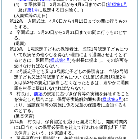
(4)
春季休業日 3月25日から4月5日までの日
(
前項第1号
及び
第1号
に規定する日を除く。)
(入園式等の期日)
第12条
入園式は、4月6日から4月13日までの間に行うもの
とする。
2
卒園式は、3月20日から3月31日までの間に行うものとす
る。
(退園)
第13条
1号認定子どもの保護者は、当該1号認定子どもにつ
いて疾病その他やむを得ない理由により退園させようとす
るときは、退園届
(
様式第4号
)
を村長に提出し、その許可を
受けなければならない。
2
2号認定子ども又は3号認定子どもの保護者は、当該2号認
定子ども又は3号認定子どもについて法第19条第1項第2号
又は第3号の規定に該当しなくなったときは、速やかに退園
届を村長に提出しなければならない。
3
村長は、
前項
の規定に基づき保育等の実施を解除すること
を決定した場合には、保育等実施解約通知書
(
様式第5号
)
に
より、当該保育等の実施に係る児童の保護者に通知するも
のとする。
(延長保育)
第14条
村長は、保育認定を受けた園児に対し、開園時間内
に1日当たりの保育必要量を超えて行われる保育
(以下「延
長保育」という。)
を実施する。
2
延長保育の利用時間は、午前7時30分から午前8時00分ま