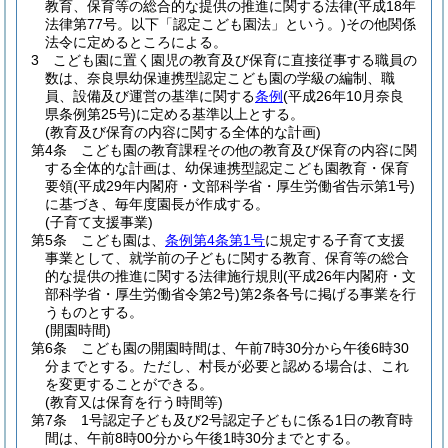
教育、保育等の総合的な提供の推進に関する法律
(平成18年
法律第77号。以下「認定こども園法」という。)
その他関係
法令に定めるところによる。
3
こども園に置く園児の教育及び保育に直接従事する職員の
数は、奈良県幼保連携型認定こども園の学級の編制、職
員、設備及び運営の基準に関する
条例
(平成26年10月奈良
県条例第25号)
に定める基準以上とする。
(教育及び保育の内容に関する全体的な計画)
第4条
こども園の教育課程その他の教育及び保育の内容に関
する全体的な計画は、幼保連携型認定こども園教育・保育
要領
(平成29年内閣府・文部科学省・厚生労働省告示第1号)
に基づき、毎年度園長が作成する。
(子育て支援事業)
第5条
こども園は、
条例第4条第1号
に規定する子育て支援
事業として、就学前の子どもに関する教育、保育等の総合
的な提供の推進に関する法律施行規則
(平成26年内閣府・文
部科学省・厚生労働省令第2号)
第2条各号に掲げる事業を行
うものとする。
(開園時間)
第6条
こども園の開園時間は、午前7時30分から午後6時30
分までとする。
ただし、村長が必要と認める場合は、これ
を変更することができる。
(教育又は保育を行う時間等)
第7条
1号認定子ども及び2号認定子どもに係る1日の教育時
間は、午前8時00分から午後1時30分までとする。