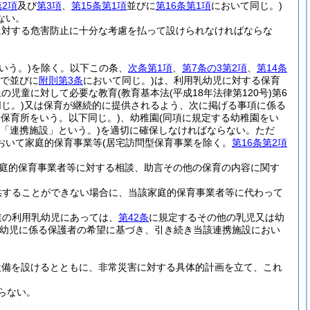
第2項
及び
第3項
、
第15条第1項
並びに
第16条第1項
において同じ。)
ない。
に対する危害防止に十分な考慮を払って設けられなければならな
いう。)
を除く。以下この条、
次条第1項
、
第7条の3第2項
、
第14条
で並びに
附則第3条
において同じ。)
は、利用乳幼児に対する保育
上の児童に対して必要な教育
(教育基本法
(平成18年法律第120号)
第6
じ。)
又は保育が継続的に提供されるよう、次に掲げる事項に係る
る保育所をいう。以下同じ。)
、幼稚園
(同項に規定する幼稚園をい
下「連携施設」という。)
を適切に確保しなければならない。
ただ
おいて家庭的保育事業等
(居宅訪問型保育事業を除く。
第16条第2項
庭的保育事業者等に対する相談、助言その他の保育の内容に関す
供することができない場合に、当該家庭的保育事業者等に代わって
業の利用乳幼児にあっては、
第42条
に規定するその他の乳児又は幼
幼児に係る保護者の希望に基づき、引き続き当該連携施設におい
設備を設けるとともに、非常災害に対する具体的計画を立て、これ
らない。