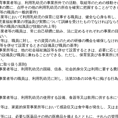
育事業者等は、利用乳幼児の事業所外での活動、取組等のための移動そ
車の際に、点呼その他の利用乳幼児の所在を確実に把握することができ
等の職員の一般的要件)
事業等において利用乳幼児の保育に従事する職員は、健全な心身を有し
児童福祉事業の理論及び実際について訓練を受けたものでなければなら
者等の職員の知識及び技能の向上等)
事業者等の職員は、常に自己研鑽に励み、法に定めるそれぞれの事業の
ない。
者等は、職員に対し、その資質の向上のための研修の機会を確保しなけ
設等を併せて設置するときの設備及び職員の基準)
事業所等は、他の社会福祉施設等を併せて設置するときは、必要に応じ
の設備及び職員に兼ねることができる。
ただし、保育室及び各事業所に
い。
に取り扱う原則)
事業者等は、利用乳幼児の国籍、信条、社会的身分又は利用に要する費
事業者等の職員は、利用乳幼児に対し、法第33条の10各号に掲げる行
事業者等は、利用乳幼児の使用する設備、食器等又は飲用に供する水に
者等は、家庭的保育事業所等において感染症又は食中毒が発生し、又は
所等には、必要な医薬品その他の医療品を備えるとともに、それらの管