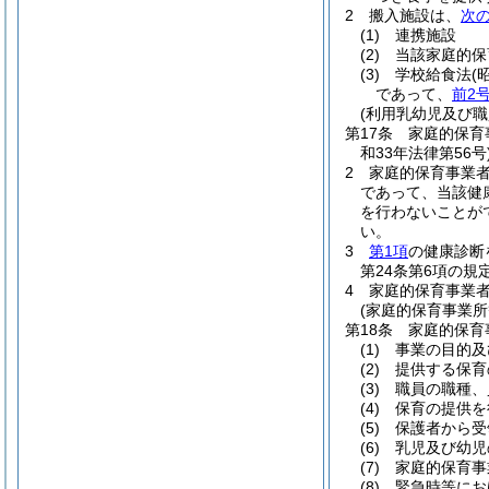
2
搬入施設は、
次
(1)
連携施設
(2)
当該家庭的保
(3)
学校給食法
(
であって、
前2
(利用乳幼児及び職
第17条
家庭的保育
和33年法律第56号
2
家庭的保育事業
であって、当該健
を行わないことが
い。
3
第1項
の健康診断
第24条第6項の
4
家庭的保育事業
(家庭的保育事業所
第18条
家庭的保育
(1)
事業の目的及
(2)
提供する保育
(3)
職員の職種、
(4)
保育の提供を
(5)
保護者から受
(6)
乳児及び幼児
(7)
家庭的保育事
(8)
緊急時等にお