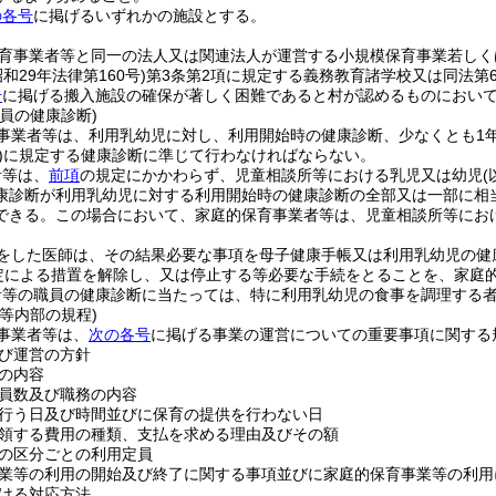
の各号
に掲げるいずれかの施設とする。
育事業者等と同一の法人又は関連法人が運営する小規模保育事業若しく
昭和29年法律第160号)
第3条第2項に規定する義務教育諸学校又は同法第
号
に掲げる搬入施設の確保が著しく困難であると村が認めるものにおいて
員の健康診断)
事業者等は、利用乳幼児に対し、利用開始時の健康診断、少なくとも1
)
に規定する健康診断に準じて行わなければならない。
者等は、
前項
の規定にかかわらず、児童相談所等における乳児又は幼児
康診断が利用乳幼児に対する利用開始時の健康診断の全部又は一部に相
できる。
この場合において、家庭的保育事業者等は、児童相談所等にお
をした医師は、その結果必要な事項を母子健康手帳又は利用乳幼児の健
規定による措置を解除し、又は停止する等必要な手続をとることを、家庭
者等の職員の健康診断に当たっては、特に利用乳幼児の食事を調理する
等内部の規程)
事業者等は、
次の各号
に掲げる事業の運営についての重要事項に関する
び運営の方針
の内容
員数及び職務の内容
行う日及び時間並びに保育の提供を行わない日
領する費用の種類、支払を求める理由及びその額
の区分ごとの利用定員
業等の利用の開始及び終了に関する事項並びに家庭的保育事業等の利用
ける対応方法