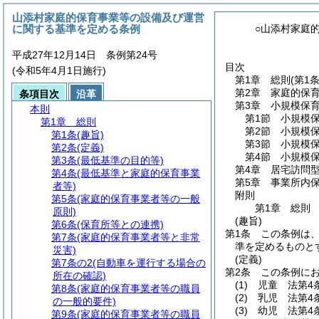
山添村家庭的保育事業等の設備及び運営
に関する基準を定める条例
○山添村家庭
平成27年12月14日 条例第24号
目次
(令和5年4月1日施行)
第1章
総則
(第1
第2章
家庭的保
条項目次
沿革
第3章
小規模保
本則
第1節
小規模
第1章
総則
第2節
小規模保
第1条
(趣旨)
第3節
小規模保
第2条
(定義)
第4節
小規模
第3条
(最低基準の目的等)
第4章
居宅訪問
第4条
(最低基準と家庭的保育事業
第5章
事業所内
者等)
附則
第5条
(家庭的保育事業者等の一般
第1章
総則
原則)
(趣旨)
第6条
(保育所等との連携)
第1条
この条例は
第7条
(家庭的保育事業者等と非常
準を定めるものと
災害)
(定義)
第7条の2
(自動車を運行する場合の
第2条
この条例に
所在の確認)
(1)
児童 法第4
第8条
(家庭的保育事業者等の職員
(2)
乳児 法第4
の一般的要件)
(3)
幼児 法第4
第9条
(家庭的保育事業者等の職員