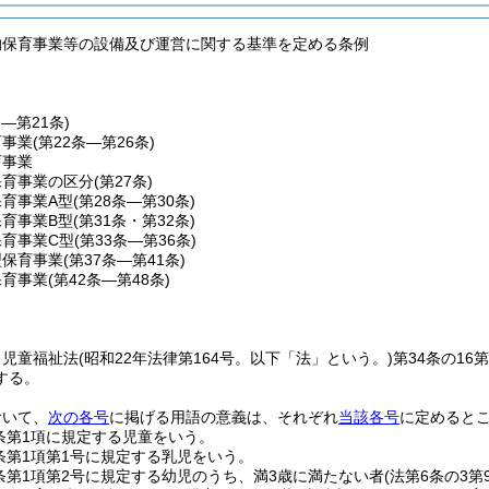
的保育事業等の設備及び運営に関する基準を定める条例
条―第21条)
育事業
(第22条―第26条)
育事業
保育事業の区分
(第27条)
育事業A型
(第28条―第30条)
育事業B型
(第31条・第32条)
保育事業C型
(第33条―第36条)
型保育事業
(第37条―第41条)
保育事業
(第42条―第48条)
、児童福祉法
(昭和22年法律第164号。以下「法」という。)
第34条の1
する。
おいて、
次の各号
に掲げる用語の意義は、それぞれ
当該各号
に定めると
条第1項に規定する児童をいう。
条第1項第1号に規定する乳児をいう。
条第1項第2号に規定する幼児のうち、満3歳に満たない者
(法第6条の3