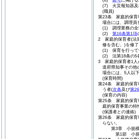
(6)
前号
に掲げる
(7)
火災報知器及
(職員)
第23条
家庭的保育
場合には、調理員
(1)
調理業務の全
(2)
第16条第1項
2
家庭的保育者
(法
修を含む。)
を修了
(1)
保育を行って
(2)
法第18条の
3
家庭的保育者1人
道府県知事その他
場合には、5人以
(保育時間)
第24条
家庭的保育
う者
(
次条
及び
第2
(保育の内容)
第25条
家庭的保育
庭的保育事業の特
(保護者との連絡)
第26条
家庭的保育
らない。
第3章
小規
第1節
小