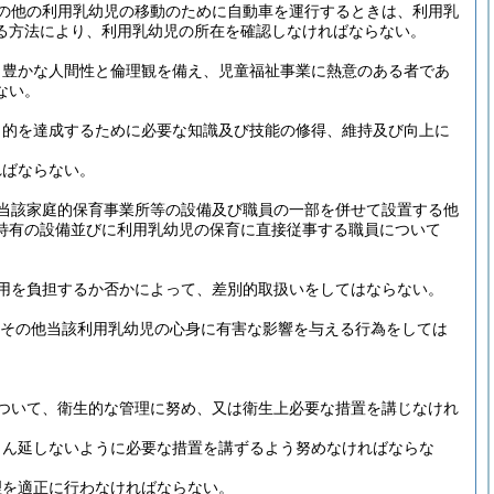
の他の利用乳幼児の移動のために自動車を運行するときは、利用乳
る方法により、利用乳幼児の所在を確認しなければならない。
、豊かな人間性と倫理観を備え、児童福祉事業に熱意のある者であ
ない。
目的を達成するために必要な知識及び技能の修得、維持及び向上に
ればならない。
当該家庭的保育事業所等の設備及び職員の一部を併せて設置する他
特有の設備並びに利用乳幼児の保育に直接従事する職員について
用を負担するか否かによって、差別的取扱いをしてはならない。
為その他当該利用乳幼児の心身に有害な影響を与える行為をしては
ついて、衛生的な管理に努め、又は衛生上必要な措置を講じなけれ
まん延しないように必要な措置を講ずるよう努めなければならな
理を適正に行わなければならない。