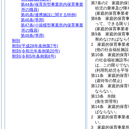
第7条の2
家庭的保
第44条
(保育所型事業所内保育事業
幼児の乗車及び降
所の職員)
(家庭的保育事業者
第45条
(連携施設に関する特例)
第8条
家庭的保育
第46条
(準用)
って、できる限り
第47条
(小規模型事業所内保育事業
(家庭的保育事業
所の職員)
第9条
家庭的保育
第48条
(準用)
努めなければなら
附則
2
家庭的保育事業
附則
(平成28年条例第7号)
(他の社会福祉施
附則
(令和元年条例第20号)
第10条
家庭的保育
附則
(令和5年条例第8号)
の社会福祉施設等
は、この限りでな
(利用乳幼児を平等
第11条
家庭的保育
(虐待等の禁止)
第12条
家庭的保育
ならない。
第13条
削除
(衛生管理等)
第14条
家庭的保育
ばならない。
2
家庭的保育事業
い。
3
家庭的保育事業