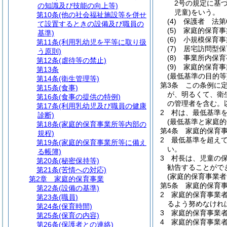
2号の規定に基
の知識及び技能の向上等)
児童)
をいう。
第10条
(他の社会福祉施設等を併せ
(4)
保護者 法第
て設置するときの設備及び職員の
(5)
家庭的保育事
基準)
(6)
小規模保育事
第11条
(利用乳幼児を平等に取り扱
(7)
居宅訪問型保
う原則)
(8)
事業所内保育
第12条
(虐待等の禁止)
(9)
家庭的保育事
第13条
(最低基準の目的等
第14条
(衛生管理等)
第3条
この条例に
第15条
(食事)
が、明るくて、衛
第16条
(食事の提供の特例)
の管理者を含む。
第17条
(利用乳幼児及び職員の健康
2
村は、最低基準
診断)
(最低基準と家庭的
第18条
(家庭的保育事業所等内部の
第4条
家庭的保育
規程)
2
最低基準を超え
第19条
(家庭的保育事業所等に備え
い。
る帳簿)
3
村長は、児童の
第20条
(秘密保持等)
勧告することがで
第21条
(苦情への対応)
(家庭的保育事業者
第2章
家庭的保育事業
第5条
家庭的保育
第22条
(設備の基準)
2
家庭的保育事業
第23条
(職員)
るよう努めなけれ
第24条
(保育時間)
3
家庭的保育事業
第25条
(保育の内容)
4
家庭的保育事業
第26条
(保護者との連絡)