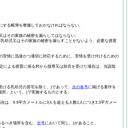
にする帳簿を整備しておかなければならない。
又はその家族の秘密を漏らしてはならない。
用乳幼児又はその家族の秘密を漏らすことがないよう、必要な措置
の苦情に迅速かつ適切に対応するために、苦情を受け付けるための
規定による措置に係る村から指導又は助言を受けた場合は、当該指
受ける乳幼児の居宅を除く。)
であって、
次の各号
に掲げる要件を
場所」という。)
で実施するものとする。
合は、9.9平方メートルに3人を超える人数1人につき3.3平方メー
わるべき場所を含む。
次号
において同じ。)
があること。