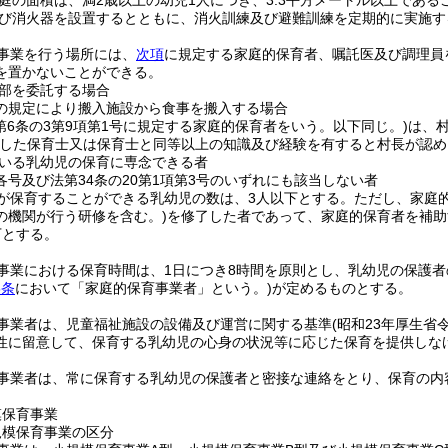
庭の面積は、満2歳以上の幼児1人につき、3.3平方メートル以上である
び消火器を設置するとともに、消火訓練及び避難訓練を定期的に実施す
事業を行う場所には、
次項
に規定する家庭的保育者、嘱託医及び調理員
を置かないことができる。
部を委託する場合
の規定により搬入施設から食事を搬入する場合
第6条の3第9項第1号に規定する家庭的保育者をいう。以下同じ。)
は、
した保育士又は保育士と同等以上の知識及び経験を有すると村長が認め
いる乳幼児の保育に専念できる者
5各号及び法第34条の20第1項第3号のいずれにも該当しない者
が保育することができる乳幼児の数は、3人以下とする。
ただし、家庭
の機関が行う研修を含む。)
を修了した者であって、家庭的保育者を補助
下とする。
事業における保育時間は、1日につき8時間を原則とし、乳幼児の保護
6条
において「家庭的保育事業者」という。)
が定めるものとする。
事業者は、児童福祉施設の設備及び運営に関する基準
(昭和23年厚生省令
性に留意して、保育する乳幼児の心身の状況等に応じた保育を提供しな
事業者は、常に保育する乳幼児の保護者と密接な連絡をとり、保育の内
模保育事業
規模保育事業の区分