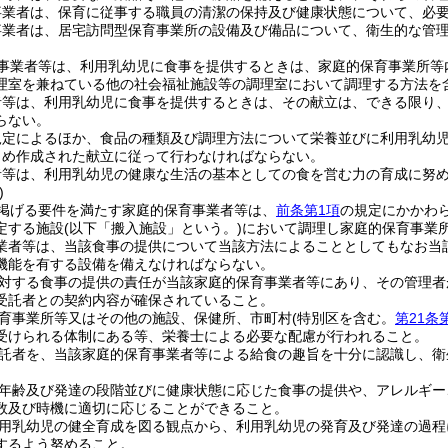
事業者は、保育に従事する職員の清潔の保持及び健康状態について、必
事業者は、居宅訪問型保育事業所の設備及び備品について、衛生的な管
事業者等は、利用乳幼児に食事を提供するときは、家庭的保育事業所等
理室を兼ねている他の社会福祉施設等の調理室において調理する方法を含
者等は、利用乳幼児に食事を提供するときは、その献立は、できる限り
らない。
規定によるほか、食品の種類及び調理方法について栄養並びに利用乳幼
じめ作成された献立に従って行わなければならない。
者等は、利用乳幼児の健康な生活の基本としての食を営む力の育成に努
)
掲げる要件を満たす家庭的保育事業者等は、
前条第1項
の規定にかかわ
定する施設
(以下「搬入施設」という。)
において調理し家庭的保育事業
業者等は、当該食事の提供について当該方法によることとしてもなお当
機能を有する設備を備えなければならない。
対する食事の提供の責任が当該家庭的保育事業者等にあり、その管理者
受託者との契約内容が確保されていること。
育事業所等又はその他の施設、保健所、市町村
(特別区を含む。
第21条
受けられる体制にある等、栄養士による必要な配慮が行われること。
託者を、当該家庭的保育事業者等による給食の趣旨を十分に認識し、衛
年齢及び発達の段階並びに健康状態に応じた食事の提供や、アレルギー
数及び時機に適切に応じることができること。
用乳幼児の健全育成を図る観点から、利用乳幼児の発育及び発達の過程
するよう努めること。