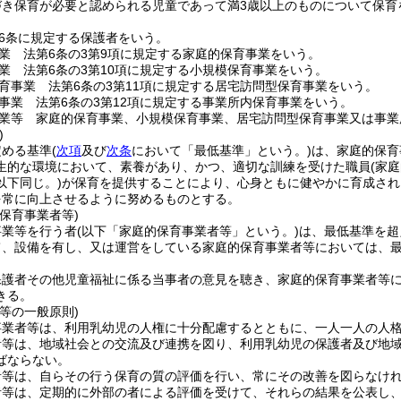
づき保育が必要と認められる児童であって満3歳以上のものについて保育
6条に規定する保護者をいう。
業 法第6条の3第9項に規定する家庭的保育事業をいう。
業 法第6条の3第10項に規定する小規模保育事業をいう。
育事業 法第6条の3第11項に規定する居宅訪問型保育事業をいう。
事業 法第6条の3第12項に規定する事業所内保育事業をいう。
業等 家庭的保育事業、小規模保育事業、居宅訪問型保育事業又は事業
)
定める基準
(
次項
及び
次条
において「最低基準」という。)
は、家庭的保育
生的な環境において、素養があり、かつ、適切な訓練を受けた職員
(家
以下同じ。)
が保育を提供することにより、心身ともに健やかに育成され
を常に向上させるように努めるものとする。
保育事業者等)
事業等を行う者
(以下「家庭的保育事業者等」という。)
は、最低基準を超
て、設備を有し、又は運営をしている家庭的保育事業者等においては、
保護者その他児童福祉に係る当事者の意見を聴き、家庭的保育事業者等
きる。
等の一般原則)
事業者等は、利用乳幼児の人権に十分配慮するとともに、一人一人の人
者等は、地域社会との交流及び連携を図り、利用乳幼児の保護者及び地
ばならない。
者等は、自らその行う保育の質の評価を行い、常にその改善を図らなけ
者等は、定期的に外部の者による評価を受けて、それらの結果を公表し