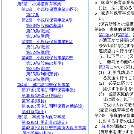
5
家庭的保育事業
第3章
小規模保育事業
には、法に定める
第1節
小規模保育事業の区分
6
家庭的保育事業
第27条
い。
第2節
小規模保育事業A型
(保育所等との連携
第28条
(設備の基準)
第6条
家庭的保育
第29条
(職員)
第1項
及び
第2項
、
第30条
(準用)
が適正かつ確実に
第3節
小規模保育事業B型
条第1項に規定す
第31条
(職員)
連携協力を行う保
第32条
(準用)
う。以下同じ。)
又
第4節
小規模保育事業C型
し、離島その他の
第33条
(設備の基準)
第3号
において同じ
第34条
(職員)
(1)
利用乳幼児に
第35条
(利用定員)
る支援を行うこ
第36条
(準用)
(2)
必要に応じて
第4章
居宅訪問型保育事業
提供する保育を
第37条
(居宅訪問型保育事業)
(3)
当該家庭的保
第38条
(設備及び備品)
児に限る。以下
第39条
(職員)
て受け入れて教
第40条
(居宅訪問型保育連携施設)
(家庭的保育事業者
第41条
(準用)
第7条
家庭的保育
第5章
事業所内保育事業
に対する不断の注
第42条
(利用定員の設定)
2
前項
の訓練のう
第43条
(保育所型事業所内保育事業
(自動車を運行する
所の設備の基準)