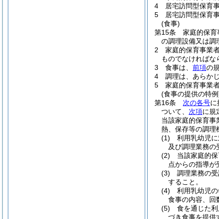
4
居宅訪問型保育
5
居宅訪問型保育
(食事)
第15条
家庭的保育
の調理設備又は調
2
家庭的保育事業
ものでなければな
3
食事は、
前項
の
4
調理は、あらか
5
家庭的保育事業
(食事の提供の特例
第16条
次の各号
に
ついて、
次項
に規
当該家庭的保育事
熱、保存等の調理
(1)
利用乳幼児に
及び調理業務の
(2)
当該家庭的保
点からの指導が
(3)
調理業務の受
すること。
(4)
利用乳幼児の
食事の内容、回
(5)
食を通じた利
づき食事を提供