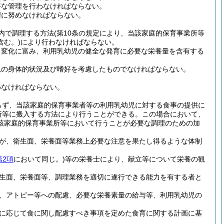
要な管理を行わなければならない。
理に努めなければならない。
内で調理する方法
(第10条の規定により、当該家庭的保育事業所等
む。)
により行わなければならない。
、変化に富み、利用乳幼児の健全な発育に必要な栄養量を含有する
児の身体的状況及び嗜好を考慮したものでなければならない。
めなければならない。
らず、当該家庭的保育事業者等の利用乳幼児に対する食事の提供に
所等に搬入する方法により行うことができる。
この場合において、
該家庭的保育事業所等において行うことが必要な調理のための加
が、衛生面、栄養面等業務上必要な注意を果たし得るような体制
第2項
において同じ。)
等の栄養士により、献立等について栄養の観
生面、栄養面等、調理業務を適切に遂行できる能力を有する者と
、アトピー等への配慮、必要な栄養素量の給与等、利用乳幼児の
に応じて食に関し配慮すべき事項を定めた食育に関する計画に基