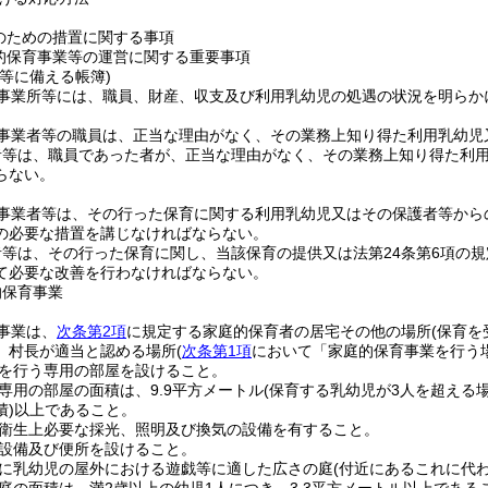
のための措置に関する事項
的保育事業等の運営に関する重要事項
等に備える帳簿)
事業所等には、職員、財産、収支及び利用乳幼児の処遇の状況を明らか
事業者等の職員は、正当な理由がなく、その業務上知り得た利用乳幼児
者等は、職員であった者が、正当な理由がなく、その業務上知り得た利
らない。
事業者等は、その行った保育に関する利用乳幼児又はその保護者等から
の必要な措置を講じなければならない。
等は、その行った保育に関し、当該保育の提供又は法第24条第6項の
て必要な改善を行わなければならない。
的保育事業
事業は、
次条第2項
に規定する家庭的保育者の居宅その他の場所
(保育を
、村長が適当と認める場所
(
次条第1項
において「家庭的保育事業を行う
を行う専用の部屋を設けること。
専用の部屋の面積は、9.9平方メートル
(保育する乳幼児が3人を超える場
)
以上であること。
衛生上必要な採光、照明及び換気の設備を有すること。
設備及び便所を設けること。
に乳幼児の屋外における遊戯等に適した広さの庭
(付近にあるこれに代