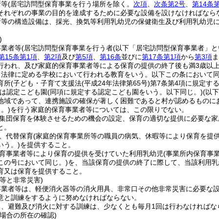
所等
(居宅訪問型保育事業を行う場所を除く。
次項
、
次条第2号
、
第14条
それぞれの事業の目的を達成するために必要な設備を設けなければなら
所等の構造設備は、採光、換気等利用乳幼児の保健衛生及び利用乳幼児
)
事業者等
(居宅訪問型保育事業を行う者
(以下「居宅訪問型保育事業者」と
第15条第1項
、
第2項
及び
第5項
、
第16条
並びに
第17条第1項
から
第3項
ま
行われ、及び家庭的保育事業者等による保育の提供の終了後も満3歳以
る法律に定める学校において行われる教育をいう。以下この条において同
育所
(子ども・子育て支援法
(平成24年法律第65号)
第7条第4項に規定す
は認定こども園
(同項に規定する認定こども園をいう。以下同じ。)
(以
地域であって、連携施設の確保が著しく困難であると村が認めるものに
。)
を行う家庭的保育事業者等については、この限りでない。
集団保育を体験させるための機会の設定、保育の適切な提供に必要な家
と。
、代替保育
(家庭的保育事業所等の職員の病気、休暇等により保育を提
いう。)
を提供すること。
育事業者等により保育の提供を受けていた利用乳幼児
(事業所内保育事
この号において同じ。)
を、当該保育の提供の終了に際して、当該利用乳
育又は保育を提供すること。
等と非常災害)
事業者等は、軽便消火器等の消火用具、非常口その他非常災害に必要な
意と訓練をするように努めなければならない。
ち、避難及び消火に対する訓練は、少なくとも毎月1回は行わなければな
場合の所在の確認)