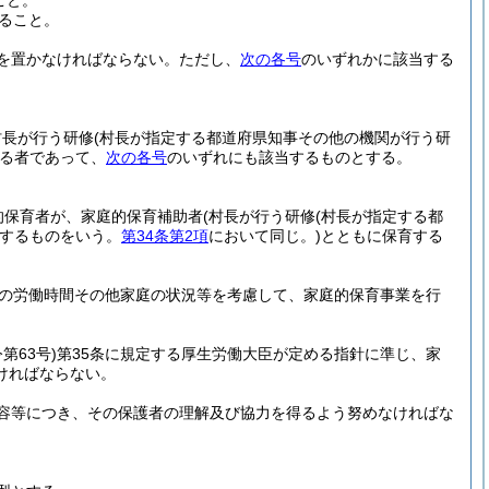
こと。
ること。
を置かなければならない。
ただし、
次の各号
のいずれかに該当する
村長が行う研修
(村長が指定する都道府県知事その他の機関が行う研
る者であって、
次の各号
のいずれにも該当するものとする。
的保育者が、家庭的保育補助者
(村長が行う研修
(村長が指定する都
するものをいう。
第34条第2項
において同じ。)
とともに保育する
者の労働時間その他家庭の状況等を考慮して、家庭的保育事業を行
第63号)
第35条に規定する厚生労働大臣が定める指針に準じ、家
ければならない。
容等につき、その保護者の理解及び協力を得るよう努めなければな