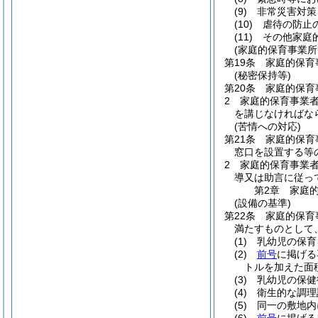
(9)
非常災害対策
(10)
虐待の防止
(11)
その他家庭
(家庭的保育事業所
第19条
家庭的保育
(秘密保持等)
第20条
家庭的保育
2
家庭的保育事業
を講じなければな
(苦情への対応)
第21条
家庭的保育
窓口を設置する等
2
家庭的保育事業者
導又は助言に従っ
第2章
家庭
(設備の基準)
第22条
家庭的保育
満たすものとして
(1)
乳幼児の保育
(2)
前号
に掲げる
トルを加えた面積
(3)
乳幼児の保健
(4)
衛生的な調理
(5)
同一の敷地内