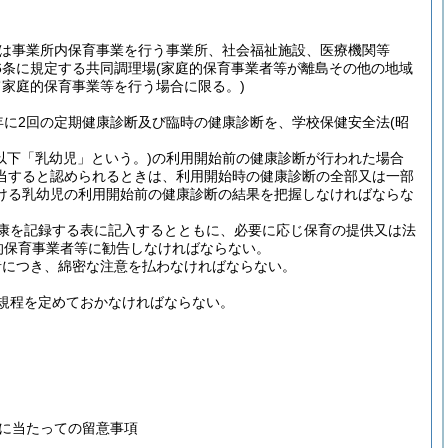
は事業所内保育事業を行う事業所、社会福祉施設、医療機関等
6条に規定する共同調理場
(家庭的保育事業者等が離島その他の地域
家庭的保育事業等を行う場合に限る。)
年に2回の定期健康診断及び臨時の健康診断を、学校保健安全法
(昭
(以下「乳幼児」という。)
の利用開始前の健康診断が行われた場合
当すると認められるときは、利用開始時の健康診断の全部又は一部
ける乳幼児の利用開始前の健康診断の結果を把握しなければならな
康を記録する表に記入するとともに、必要に応じ保育の提供又は法
的保育事業者等に勧告しなければならない。
者につき、綿密な注意を払わなければならない。
規程を定めておかなければならない。
に当たっての留意事項