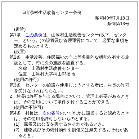
○山添村生活改善センター条例
昭和49年7月18日
条例第13号
(趣旨)
第1条
この条例
は、山添村生活改善センター
(以下「センタ
ー」という。)
の設置及び管理運営について、必要な事項を
定めるものとする。
(設置)
第2条
生活改善、住民福祉の向上等多目的な機能を有する施
設として、村に次の施設を設置する。
名称 山添村生活改善センター
位置 山添村大字桐山63番地
(使用の許可)
第3条
センターの施設を使用しようとする者は、村長の許可
を受けなければならない。
2
村長は許可を与える場合において、管理上必要があるとき
は、その使用について条件を付することができる。
(使用の不許可)
第4条
村長は、
次の各号
のいずれかに該当すると認めるとき
は、その使用を許可しないものとする。
(1)
風俗又は公安を害するおそれがあるとき。
(2)
建物及びその備付物件を損傷又は滅失するおそれがあ
るとき。