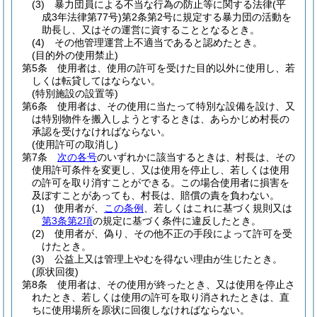
(3)
暴力団員による不当な行為の防止等に関する法律
(平
成3年法律第77号)
第2条第2号に規定する暴力団の活動を
助長し、又はその運営に資することとなるとき。
(4)
その他管理運営上不適当であると認めたとき。
(目的外の使用禁止)
第5条
使用者は、使用の許可を受けた目的以外に使用し、若
しくは転貸してはならない。
(特別施設の設置等)
第6条
使用者は、その使用に当たって特別な設備を設け、又
は特別物件を搬入しようとするときは、あらかじめ村長の
承認を受けなければならない。
(使用許可の取消し)
第7条
次の各号
のいずれかに該当するときは、村長は、その
使用許可条件を変更し、又は使用を停止し、若しくは使用
の許可を取り消すことができる。
この場合使用者に損害を
及ぼすことがあっても、村長は、賠償の責を負わない。
(1)
使用者が、
この条例
、若しくはこれに基づく規則又は
第3条第2項
の規定に基づく条件に違反したとき。
(2)
使用者が、偽り、その他不正の手段によって許可を受
けたとき。
(3)
公益上又は管理上やむを得ない理由が生じたとき。
(原状回復)
第8条
使用者は、その使用が終ったとき、又は使用を停止さ
れたとき、若しくは使用の許可を取り消されたときは、直
ちに使用場所を原状に回復しなければならない。