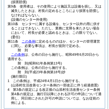
(損害賠償)
第9条
使用者は、その使用により施設又は設備を損し、又は
滅失したときは、村長の定めるところにより損害を賠償し
なければならない。
(設備のセンター外使用)
第10条
センターに属する設備を、センター以外の用に供す
ることはできない。
ただし、業務に支障を来たさない場合
において、村長が必要と認めるときは、この限りでない。
(委任)
第11条
この条例
に定めるもののほか、センターの管理運営
に関し、必要な事項は、村長が規則で定める。
附
則
この条例
は、公布の日から施行し、昭和49年6月20日から
適用する。
附
則
(昭和61年
条例第13号)
この条例は、公布の日から施行する。
附
則
(平成23年
条例第18号)
抄
(施行期日)
1
この条例は、平成24年4月1日から施行する。
(山添村生活改善センター条例の一部改正に伴う経過措置)
4
第3条の規定による改正後の山添村生活改善センター条例
第4条の規定は、施行日以降にされる許可の申請について適
用し、同日前にされた許可の申請については、なお従前の
例による。