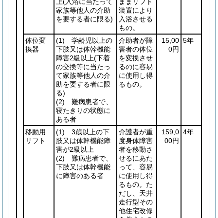
上
(入浴に当たって
ままリフト
家族等他人の介助
装置により
を要する者に限る)
入浴させる
もの。
体位変
(1)
学齢児以上の
介助者が障
15,00
5年
換器
下肢又は体幹機能
害者の体位
0円
障害2級以上
(下着
を変換させ
の交換等に当たっ
るのに容易
て家族等他人の介
に使用し得
助を要する者に限
るもの。
る)
(2)
難病患者で、
寝たきりの状態に
ある者
移動用
(1)
3歳以上の下
介護者が重
159,0
4年
リフト
肢又は体幹機能障
度身体障害
00円
害が2級以上
者を移動さ
(2)
難病患者で、
せるにあた
下肢又は体幹機能
って、容易
に障害のある者
に使用し得
るもの。た
だし、天井
走行型その
他住宅改修