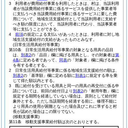
3
利用者が費用給付事業を利用したときは、村は、当該利用
者が当該費用給付事業に係るサービスを提供した事業者等
に支払うべき当該費用給付事業に係るサービスに要した費
用について、地域生活支援給付として当該利用者に支給す
べき額の限度において、当該利用者に代わり、当該事業者
等に支払うことができる。
4
前項
の規定による支払いがあったときは、利用者に対し地
域生活支援給付の支給があったものとみなす。
(日常生活用具給付等事業)
第10条
日常生活用具給付等事業の対象となる用具の品目
は、
別表2
の「品目」欄に掲げる用具とし、その対象者は
第
4条
に定める者であって、
同表
の「対象者」欄に掲げる条件
を有する者とする。
2
日常生活用具給付等事業に係る地域生活支援給付の額は、
別表2
の「基準額」欄に定める額に
別表1
に規定する率を乗
じて得た額以内とする。
3
既に給付を受けている用具と同一の用具の再交付に係る申
請については、前回の給付日より
別表2
の「耐用年数」欄に
規定する期間を経過していない場合は、原則として給付対
象外とする。
ただし当該期間を経過する前に、修理不能に
より用具の使用が困難となった場合及びこれに準ずると村
長が認めた場合はこの限りでない。
(移動支援事業)
第11条
移動支援事業給付額は次のとおりとする。