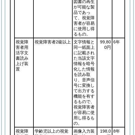
図書の再生
が可能な製
品であっ
て、視覚障
害者が容易
に使用し得
るもの。
視覚障
視覚障害者2級以上
文字情報と
99,80
6年
害者用
同一紙面上
0円
活字文
に記載され
書読み
た当該文字
上げ装
情報を暗号
置
化した情報
を読み取
り、音声信
号に変換し
て出力する
機能を有す
るもので、
視覚障害者
が容易に使
用し得るも
の。
視覚障
学齢児以上の視覚
画像入力装
198,0
8年