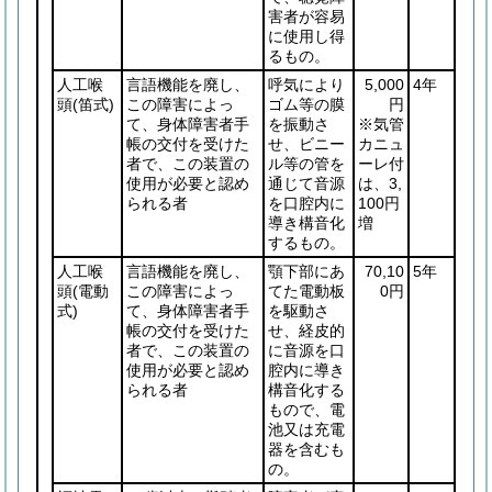
害者が容易
に使用し得
るもの。
人工喉
言語機能を廃し、
呼気により
5,000
4年
頭
(笛式)
この障害によっ
ゴム等の膜
円
て、身体障害者手
を振動さ
※気管
帳の交付を受けた
せ、ビニー
カニュ
者で、この装置の
ル等の管を
ーレ付
使用が必要と認め
通じて音源
は、3,
られる者
を口腔内に
100円
導き構音化
増
するもの。
人工喉
言語機能を廃し、
顎下部にあ
70,10
5年
頭
(電動
この障害によっ
てた電動板
0円
式)
て、身体障害者手
を駆動さ
帳の交付を受けた
せ、経皮的
者で、この装置の
に音源を口
使用が必要と認め
腔内に導き
られる者
構音化する
もので、電
池又は充電
器を含むも
の。