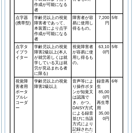
作成が可能になる
者
点字器
学齢児以上の視覚
障害者が容
7,200
5年
(携帯型)
障害者であって、
易に使用し
円
本装置により点字
得るもの。
作成が可能になる
者
点字タ
学齢児以上の視覚
視覚障害者
63,10
5年
イプラ
障害2級以上
(本人
が容易に使
0円
イター
が就労若しくは就
用し得るも
学している又は就
の。
労が見込まれる者
に限る)
視覚障
学齢児以上の視覚
音声等によ
録音再
6年
害者用
障害2級以上
り操作ボタ
生
ポータ
ンが知覚又
85,00
ブルレ
は認識で
0円
コーダ
き、かつ、
再生専
ー
DAISY方式
用
による録音
35,00
並びに当該
0円
方式により
記録された