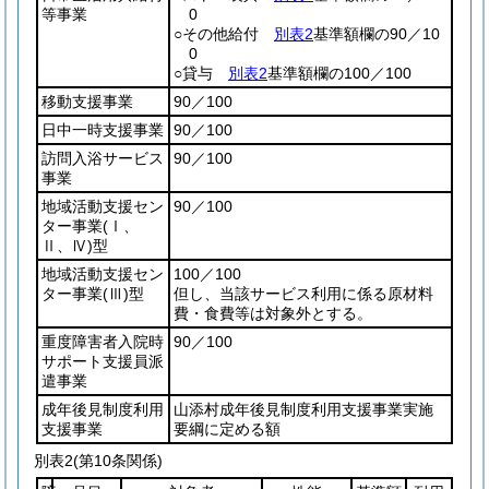
等事業
0
○その他給付
別表2
基準額欄の90／10
0
○貸与
別表2
基準額欄の100／100
移動支援事業
90／100
日中一時支援事業
90／100
訪問入浴サービス
90／100
事業
地域活動支援セン
90／100
ター事業
(Ⅰ、
Ⅱ、Ⅳ)
型
地域活動支援セン
100／100
ター事業
(Ⅲ)
型
但し、当該サービス利用に係る原材料
費・食費等は対象外とする。
重度障害者入院時
90／100
サポート支援員派
遣事業
成年後見制度利用
山添村成年後見制度利用支援事業実施
支援事業
要綱に定める額
別表2
(第10条関係)