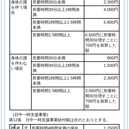
身体介護
所要時間30分未満
2,300円
を伴う場
所要時間30分以上1時間未
4,000円
合
満
所要時間1時間以上1.5時間
5,800円
未満
所要時間1.5時間以上
6,600円に所要時
間30分増すごとに
700円を加算した
額
身体介護
所要時間30分未満
800円
を伴わな
所要時間30分以上1時間未
1,500円
い場合
満
所要時間1時間以上1.5時間
2,300円
未満
所要時間1.5時間以上
3,000円に所要時
間30分増すごとに
700円を加算した
額
(日中一時支援事業)
第12条
日中一時支援事業給付額は次のとおりとする。
標
者
児
所要時間4時間未満の場合
1,250円