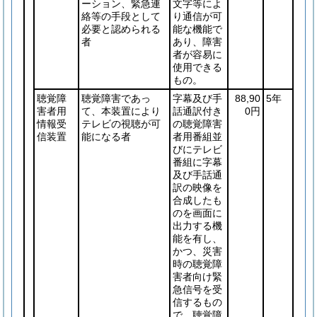
ーション、緊急連
文字等によ
絡等の手段として
り通信が可
必要と認められる
能な機能で
者
あり、障害
者が容易に
使用できる
もの。
聴覚障
聴覚障害であっ
字幕及び手
88,90
5年
害者用
て、本装置により
話通訳付き
0円
情報受
テレビの視聴が可
の聴覚障害
信装置
能になる者
者用番組並
びにテレビ
番組に字幕
及び手話通
訳の映像を
合成したも
のを画面に
出力する機
能を有し、
かつ、災害
時の聴覚障
害者向け緊
急信号を受
信するもの
で、聴覚障