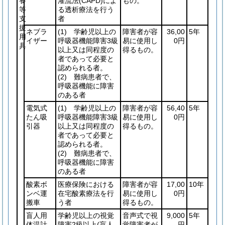
養
灌流法
(CAPD)
によ
もの。
等
る透析療法を行う
支
者
援
ネブラ
(1)
学齢児以上の
障害者が容
36,00
5年
用
イザー
呼吸器機能障害3級
易に使用し
0円
具
以上又は同程度の
得るもの。
者であって必要と
認められる者。
(2)
難病患者で、
呼吸器機能に障害
のある者
電気式
(1)
学齢児以上の
障害者が容
56,40
5年
たん吸
呼吸器機能障害3級
易に使用し
0円
引器
以上又は同程度の
得るもの。
者であって必要と
認められる者。
(2)
難病患者で、
呼吸器機能に障害
のある者
酸素ボ
医療保険における
障害者が容
17,00
10年
ンベ運
在宅酸素療法を行
易に使用し
0円
搬車
う者
得るもの。
盲人用
学齢児以上の視覚
音声式で視
9,000
5年
体温計
障害2級以上
(盲人
覚障害者が
円