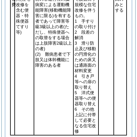
費
改修を
病変による運動機
規模な住宅
みと
含む便
能障害
(移動機能障
改修を伴う
する
器・特
害に限る)
を有する
もの。
殊便器
者であって障害等
1 手すり
てすり
級3級以上の者
(た
の取り付け
等)
だし、特殊便器へ
2 段差の
の取替をする場合
解消
は上肢障害2級以上
3 滑り防
の者)
止及び移動
(2)
難病患者で下
の円滑化の
肢又は体幹機能に
ための床又
障害のある者
は通路面の
材料変更
4 引き戸
等への扉の
取り替え
5 洋式便
器等への便
器取り替え
6 その他
上記に付帯
して必要と
なる住宅改
修