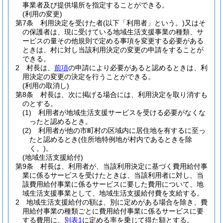
事業者及び提供場所を指定することができる。
(利用の変更)
第7条
利用決定を受けた者
(以下「利用者」という。)
又はそ
の保護者は、現に受けている地域生活支援事業の種類、サ
ービスの量その他規則で定める事項を変更する必要がある
ときは、村に対し当該利用決定の変更の申請をすることが
できる。
2
村長は、
前項
の申請により必要があると認めるときは、利
用決定の変更の決定を行うことができる。
(利用の取消し)
第8条
村長は、次に掲げる場合には、利用決定を取り消すも
のとする。
(1)
利用者が地域生活支援サービスを受ける必要がなくな
ったと認めるとき。
(2)
利用者が他の市町村の区域内に居住地を有するに至っ
たと認めるとき
(住所地特例地が村内であるときを除
く。)
。
(地域生活支援給付)
第9条
村長は、利用者が、当該利用決定に基づく費用給付事
業に係るサービスを受けたときは、当該利用者に対し、当
該費用給付事業に係るサービスに要した費用について、地
域生活支援事業として、地域生活支援給付費を支給する。
2
地域生活支援給付の額は、別に定めがある場合を除き、費
用給付事業の種類ごとに費用給付事業に係るサービスに要
する費用に、
別表1
に定める率を乗じて得た額とする。