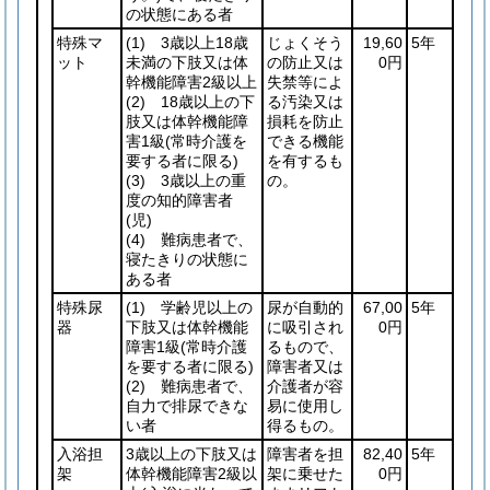
の状態にある者
特殊マ
(1)
3歳以上18歳
じょくそう
19,60
5年
ット
未満の下肢又は体
の防止又は
0円
幹機能障害2級以上
失禁等によ
(2)
18歳以上の下
る汚染又は
肢又は体幹機能障
損耗を防止
害1級
(常時介護を
できる機能
要する者に限る)
を有するも
(3)
3歳以上の重
の。
度の知的障害者
(児)
(4)
難病患者で、
寝たきりの状態に
ある者
特殊尿
(1)
学齢児以上の
尿が自動的
67,00
5年
器
下肢又は体幹機能
に吸引され
0円
障害1級
(常時介護
るもので、
を要する者に限る)
障害者又は
(2)
難病患者で、
介護者が容
自力で排尿できな
易に使用し
い者
得るもの。
入浴担
3歳以上の下肢又は
障害者を担
82,40
5年
架
体幹機能障害2級以
架に乗せた
0円