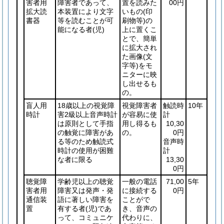
害者用
障害者であって、
置を読みた
00円
拡大読
本装置により文字
いもの
(印
書器
等を読むことが可
刷物等)
の
能になる者
(児)
上に置くこ
とで、簡単
に拡大され
た画像
(文
字等)
をモ
ニターに映
し出せるも
の。
盲人用
18歳以上の視覚障
視覚障害者
触読時
10年
時計
害2級以上音声時計
が容易に使
計
は原則として手指
用し得るも
10,30
の触覚に障害があ
の。
0円
る等のため触読式
音声時
時計の使用が困難
計
な者に限る
13,30
0円
聴覚障
学齢児以上の聴覚
一般の電話
71,00
5年
害者用
障害又は発声・発
に接続する
0円
通信装
語に著しい障害を
ことがで
置
有する者
(児)
であ
き、音声の
って、コミュニケ
代わりに、