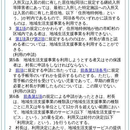
入所又は入居の前に有した居住地
(同項に規定する継続入所
等障害者にあっては、最初に入所した特定施設への入所又
は入居の前に有した居住地。以下「住所地特例地」とい
う。)
が村内であるもので、同項各号のいずれかに該当する
ものは、地域生活支援事業を利用できる。
3
第1項
の規定にかかわらず、住所地特例地が他の市町村の
区域内である者は、地域生活支援事業を利用できない。
4
第1項
及び
第2項
に規定するもののほか、村長が適当と認
める者については、地域生活支援事業を利用することがで
きる。
(利用の申請)
第5条
地域生活支援事業を利用しようとする者又はその保護
者は、村長に申請をしなければならない。
2
前項
に規定する申請に当たっては、
前条第1項各号
に規定
する手帳等のいずれかを提示するものとする。
ただし、療
育手帳の交付を受けていない児童であって、早期の療育が
必要と村長が判断したものについては、この限りでない。
(利用の決定)
第6条
前条第1項
の規定による申請があったときは、村長
は、地域生活支援事業の種類及び地域生活支援事業の種類
ごとに月又は年を単位として12か月を超えない範囲におい
て、地域生活支援事業のサービス
(以下「地域生活支援サー
ビス」という。)
の量を定め、利用又は給付の決定
(以下
「利用決定」という。)
を行うものとする。
2
村長は、利用決定にあたり、地域生活支援サービスの提供