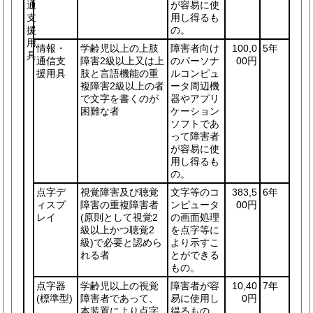
通
が容易に使
支
用し得るも
援
の。
用
情報・
学齢児以上の上肢
障害者向け
100,0
5年
具
通信支
障害2級以上又は上
のパーソナ
00円
援用具
肢と言語機能の重
ルコンピュ
複障害2級以上の者
ータ周辺機
で文字を書くのが
器やアプリ
困難な者
ケーション
ソフトであ
って障害者
が容易に使
用し得るも
の。
点字デ
視覚障害及び聴覚
文字等のコ
383,5
6年
ィスプ
障害の重複障害者
ンピュータ
00円
レイ
(原則として視覚2
の画面処理
級以上かつ聴覚2
を点字等に
級)
で必要と認めら
より示すこ
れる者
とができる
もの。
点字器
学齢児以上の視覚
障害者が容
10,40
7年
(標準型)
障害者であって、
易に使用し
0円
本装置により点字
得るもの。