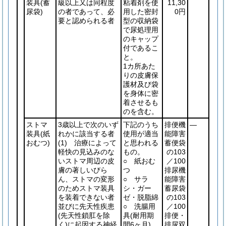
装具
(蓄
級以上又は同程度
粘着剤を使
11,30
尿袋)
の者であって、必
用した密封
0円
要と認められる者
型の収納袋
で尿処理用
のキャップ
付であるこ
と。
1カ所あた
りの皮膚保
護材及び袋
を身体に密
着させるも
のを含む。
ストマ
3歳以上で次のいず
下記のうち
排便機
―
装具
(紙
れかに該当する者
使用が適当
能障害
おむつ)
(1)
治療によって
と思われる
蓄便袋
軽快の見込みのな
もの。
の103
いストマ周辺の皮
○ 紙おむ
／100
膚の著しいびら
つ
排尿機
ん、ストマの変形
○ サラ
能障害
のためストマ装具
シ・ガー
蓄尿袋
を装着できない者
ゼ・脱脂綿
の103
並びに先天性疾患
○ 洗腸用
／100
(先天性鎖肛を除
具
(耐用期
排便・
く)
に起因する神経
間6ヶ月)
排尿双