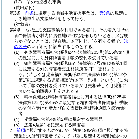
(12)
その他必要な事業
(費用給付)
第3条
前条
に規定する地域生活支援事業は、
第9条
の規定に
よる地域生活支援給付をもって行う。
(対象者)
第4条
地域生活支援事業を利用できる者は、その者又はその
者の保護者が村内に居住地
(居住地を有しないとき、又は明
らかでないときは、現在地。以下同じ。)
を有する者で、
次
の各号
のいずれかに該当するものとする。
(1)
身体障害者福祉法
(昭和24年法律第283号)
第15条第4項
の規定により身体障害者手帳の交付を受けている者
(2)
知的障害者福祉法
(昭和35年法律第37号)
第12条第1項
に規定する知的障害者更生相談所
(以下「更相」とい
う。)
若しくは児童福祉法
(昭和22年法律第164号)
第12条
第1項に規定する児童相談所
(以下「児相」という。)
にお
いて手帳の交付を受けている者又は更相若しくは児相に
おいて知的障害と判定された者
(3)
精神保健及び精神障害者福祉に関する法律
(昭和25年
法律第123号)
第45条に規定する精神障害者保健福祉手帳
の交付を受けた者及び自立支援医療
(精神通院医療)
受給
者
(4)
児童福祉法第4条第2項に規定する障害児
(5)
法第4条第1項に規定する障害者
2
前項
に規定するもののほか、法第19条第3項に規定する特
定施設入所等障害者であって同項に規定する特定施設への