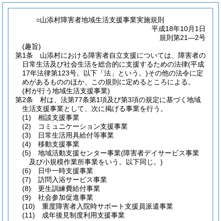
○山添村障害者地域生活支援事業実施規則
平成18年10月1日
規則第21―2号
(趣旨)
第1条
山添村における障害者自立支援については、障害者の
日常生活及び社会生活を総合的に支援するための法律
(平成
17年法律第123号。以下「法」という。)
その他の法令に定
めがあるもののほか、この規則に定めるところによる。
(村が行う地域生活支援事業)
第2条
村は、法第77条第1項及び第3項の規定に基づく地域
生活支援事業として、次に掲げる事業を行う。
(1)
相談支援事業
(2)
コミュニケーション支援事業
(3)
日常生活用具給付等事業
(4)
移動支援事業
(5)
地域活動支援センター事業
(障害者デイサービス事業
及び小規模作業所事業をいう。以下同じ。)
(6)
日中一時支援事業
(7)
訪問入浴サービス事業
(8)
更生訓練費給付事業
(9)
社会参加促進事業
(10)
重度障害者入院時サポート支援員派遣事業
(11)
成年後見制度利用支援事業