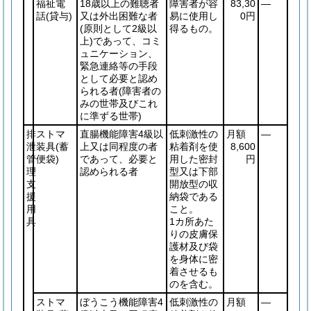
福祉電
18歳以上の難聴者
障害者が容
83,30
―
話
(貸与)
又は外出困難な者
易に使用し
0円
(原則として2級以
得るもの。
上)
であって、コミ
ュニケーション、
緊急連絡等の手段
として必要と認め
られる者
(障害者の
みの世帯及びこれ
に準ずる世帯)
排
ストマ
直腸機能障害4級以
低刺激性の
月額
―
泄
装具
(蓄
上又は同程度の者
粘着剤を使
8,600
管
便袋)
であって、必要と
用した密封
円
理
認められる者
型又は下部
支
開放型の収
援
納袋である
用
こと。
具
1カ所あた
りの皮膚保
護材及び袋
を身体に密
着させるも
のを含む。
ストマ
ぼうこう機能障害4
低刺激性の
月額
―