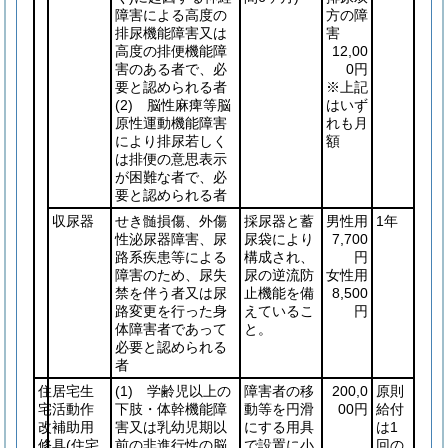
障害による高度の
方の障
排尿機能障害又は
害
高度の排便機能障
12,00
害のある者で、必
0円
要と認められる者
※上記
(2)
脳性麻痺等脳
はいず
原性運動機能障害
れも月
により排尿若しく
額
は排便の意思表示
が困難な者で、必
要と認められる者
収尿器
せき髄損傷、外傷
採尿器と蓄
男性用
1年
性泌尿器障害、尿
尿袋により
7,700
路系疾患等による
構成され、
円
障害のため、尿失
尿の逆流防
女性用
禁を伴う者又は尿
止機能を備
8,500
路変更を行った身
えているこ
円
体障害者であって
と。
必要と認められる
者
住
居宅生
(1)
学齢児以上の
障害者の移
200,0
原則
宅
活動作
下肢・体幹機能障
動等を円滑
00円
給付
改
補助用
害又は乳幼児期以
にする用具
は1
修
具
(住宅
前の非進行性の脳
で設置に小
回の