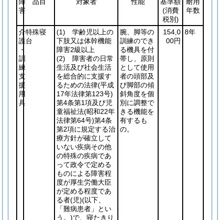
障
品目
対象者
性能
基準額
耐用
害
(消費
年数
税別)
介
特殊寝
(1)
学齢児以上の
腕、脚等の
154,0
8年
護
台
下肢又は体幹機能
訓練のでき
00円
・
障害2級以上
る機具を付
訓
(2)
障害者の日常
帯し、原則
練
生活及び社会生活
として使用
支
を総合的に支援す
者の頭部及
援
るための法律
(平成
び脚部の傾
用
17年法律第123号)
斜角度を個
具
第4条第1項及び児
別に調整で
童福祉法
(昭和22年
きる機能を
法律第64号)
第4条
有するも
第2項に規定する治
の。
療方針が確立して
いない疾病その他
の特殊の疾病であ
って政令で定める
ものによる障害程
度が厚生労働大臣
が定める程度であ
る者
(児)
(以下、
「難病患者」とい
う。)
で、寝たきり