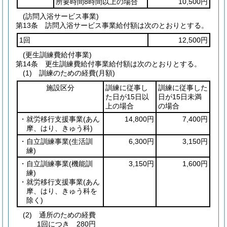
所要時間8時間以上の場合
10,500円
(訪問入浴サービス事業)
第13条
訪問入浴サービス事業給付額は次のとおりとする。
1回
12,500円
(更生訓練費給付事業)
第14条
更生訓練費給付事業給付額は次のとおりとする。
(1)
訓練のための経費
(月額)
施設区分
訓練に従事し
訓練に従事した
た日が15日以
日が15日未満
上の場合
の場合
・就労移行支援事業
(あん
14,800円
7,400円
摩、はり、きゅう科)
・自立訓練事業
(生活訓
6,300円
3,150円
練)
・自立訓練事業
(機能訓
3,150円
1,600円
練)
・就労移行支援事業
(あん
摩、はり、きゅう科を
除く)
(2)
通所のための経費
1回につき 280円