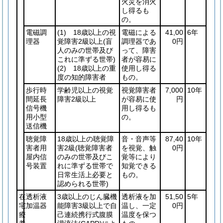
火災を消火
し得るも
の。
電磁調
(1)
18歳以上の視
電磁による
41,00
6年
理器
覚障害2級以上
(盲
調理器であ
0円
人のみの世帯及び
って、障害
これに準ずる世帯)
者が容易に
(2)
18歳以上の重
使用し得る
度の知的障害者
もの。
歩行時
学齢児以上の視覚
視覚障害者
7,000
10年
間延長
障害2級以上
が容易に使
円
信号機
用し得るも
用小型
の。
送信機
聴覚障
18歳以上の聴覚障
音・音声等
87,40
10年
害者用
害2級
(聴覚障害者
を視覚、触
0円
屋内信
のみの世帯及びこ
覚等により
号装置
れに準ずる世帯で
知覚できる
日常生活上必要と
もの。
認められる世帯)
在
透析液
3歳以上のじん臓機
透析液を加
51,50
5年
宅
加温器
能障害3級以上で自
温し、一定
0円
療
己連続携行式腹膜
温度を保つ