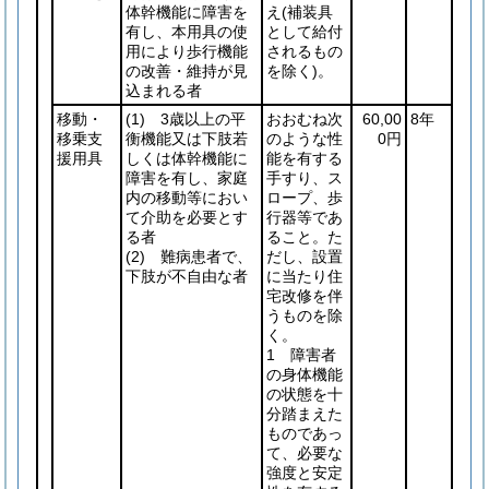
体幹機能に障害を
え
(補装具
有し、本用具の使
として給付
用により歩行機能
されるもの
の改善・維持が見
を除く)
。
込まれる者
移動・
(1)
3歳以上の平
おおむね次
60,00
8年
移乗支
衡機能又は下肢若
のような性
0円
援用具
しくは体幹機能に
能を有する
障害を有し、家庭
手すり、ス
内の移動等におい
ロープ、歩
て介助を必要とす
行器等であ
る者
ること。た
(2)
難病患者で、
だし、設置
下肢が不自由な者
に当たり住
宅改修を伴
うものを除
く。
1 障害者
の身体機能
の状態を十
分踏まえた
ものであっ
て、必要な
強度と安定