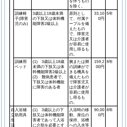
を伴うもの
を除く。
訓練椅
3歳以上18歳未満
原則とし
33,10
5年
子
(障害
の下肢又は体幹機
て、付属テ
0円
児のみ)
能障害2級以上
ーブルを備
えたもの
で、障害児
又は介護者
が容易に使
用し得るも
の。
訓練用
(1)
3歳以上18歳
腕または脚
159,2
8年
ベッド
未満の下肢又は体
の訓練がで
00円
幹機能障害2級以上
きる機具を
(2)
難病患者で、
備えたもの
下肢又は体幹機能
で障害児又
に障害のある者
は介護者が
容易に使用
し得るも
の。
自
入浴補
(1)
3歳以上の下
入浴時の移
90,00
8年
立
助用具
肢又は体幹機能障
動、座位の
0円
生
害者であって入浴
保持、浴槽
活
に介助を必要とす
への入水等