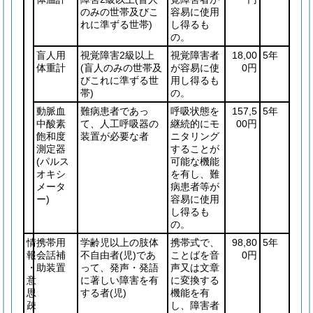
のみの世帯及びこ
容易に使用
れに準ずる世帯)
し得るも
の。
盲人用
視覚障害2級以上
視覚障害者
18,00
5年
体重計
(盲人のみの世帯及
が容易に使
0円
びこれに準ずる世
用し得るも
帯)
の。
動脈血
難病患者であっ
呼吸状態を
157,5
5年
中酸素
て、人工呼吸器の
継続的にモ
00円
飽和度
装置が必要な者
ニタリング
測定器
することが
(パルス
可能な機能
オキシ
を有し、難
メータ
病患者等が
ー)
容易に使用
し得るも
の。
情
携帯用
学齢児以上の肢体
携帯式で、
98,80
5年
報
会話補
不自由者
(児)
であ
ことばを音
0円
・
助装置
って、発声・発語
声又は文章
意
に著しい障害を有
に変換する
思
する者
(児)
機能を有
疎
し、障害者