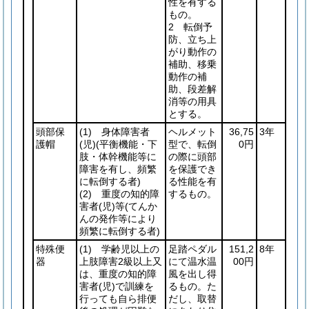
性を有する
もの。
2 転倒予
防、立ち上
がり動作の
補助、移乗
動作の補
助、段差解
消等の用具
とする。
頭部保
(1)
身体障害者
ヘルメット
36,75
3年
護帽
(児)
(平衡機能・下
型で、転倒
0円
肢・体幹機能等に
の際に頭部
障害を有し、頻繁
を保護でき
に転倒する者)
る性能を有
(2)
重度の知的障
するもの。
害者
(児)
等
(てんか
んの発作等により
頻繁に転倒する者)
特殊便
(1)
学齢児以上の
足踏ペダル
151,2
8年
器
上肢障害2級以上又
にて温水温
00円
は、重度の知的障
風を出し得
害者
(児)
で訓練を
るもの。た
行っても自ら排便
だし、取替