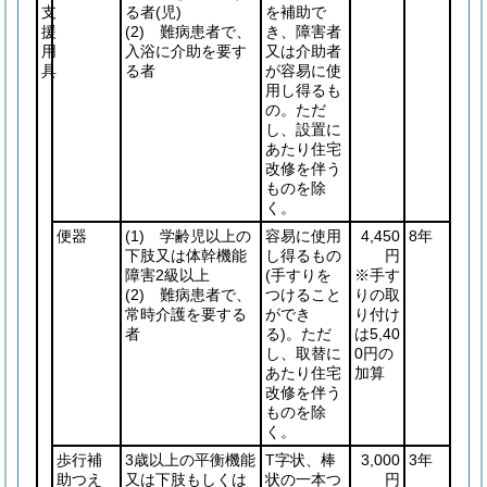
支
る者
(児)
を補助で
援
(2)
難病患者で、
き、障害者
用
入浴に介助を要す
又は介助者
具
る者
が容易に使
用し得るも
の。ただ
し、設置に
あたり住宅
改修を伴う
ものを除
く。
便器
(1)
学齢児以上の
容易に使用
4,450
8年
下肢又は体幹機能
し得るもの
円
障害2級以上
(手すりを
※手す
(2)
難病患者で、
つけること
りの取
常時介護を要する
ができ
り付け
者
る)
。ただ
は5,40
し、取替に
0円の
あたり住宅
加算
改修を伴う
ものを除
く。
歩行補
3歳以上の平衡機能
T字状、棒
3,000
3年
助つえ
又は下肢もしくは
状の一本つ
円