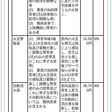
後の処理が困難な
にあたり住
者
宅改修を伴
(2)
重度の知的障
うものを除
害者
(児)
(排便後の
く。
処理が困難な者)
(3)
難病患者で、
上肢機能に障害の
ある者
火災警
(1)
障害等級2級
室内の火災
15,50
8年
報器
以上
(火災発生の感
を煙又は熱
0円
知及び避難が著し
により感知
く困難な障害者
し、音又は
(児)
のみの世帯及
光りを発し
びこれに準ずる世
屋外にも警
帯)
報ブザーで
(2)
重度の知的障
知らせ得る
害者
(児)
(火災発生
もの
(1世帯
の感知及び避難が
2台まで)
。
著しく困難な障害
自動消
室内温度の
28,70
8年
者のみの世帯及び
火器
異常上昇又
0円
これに準ずる世帯)
は炎の接触
※自動消火器につ
で自動的に
いては、難病患者
消火液を噴
が含まれる
射し、初期