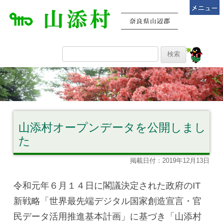
山添村オープンデータを公開しまし
た
掲載日付：2019年12月13日
令和元年６月１４日に閣議決定された政府のIT
新戦略「世界最先端デジタル国家創造宣言・官
民データ活用推進基本計画」に基づき「山添村