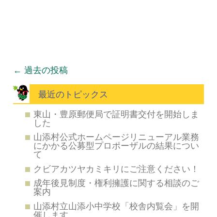
投稿ナビゲーション
←
過去の投稿
最近のトピックス
東山・豊原郵便局で証明書交付を開始しま
した
山添村公式ホームページリニューアル業務
にかかる公募型プロポーザルの結果につい
て
クビアカツヤカミキリにご注意ください！
成年後見制度・権利擁護に関する相談のご
案内
山添村立山添小中学校「校舎内覧会」を開
催します