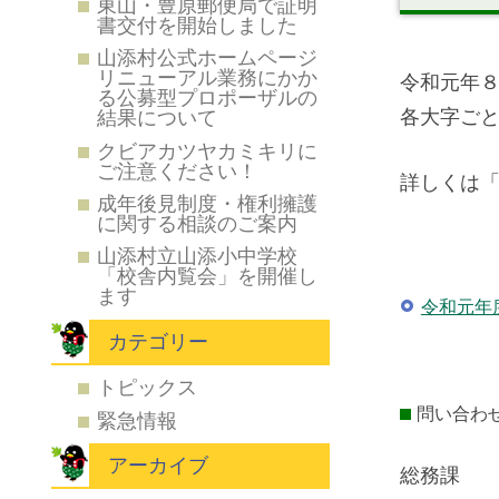
東山・豊原郵便局で証明
書交付を開始しました
山添村公式ホームページ
リニューアル業務にかか
令和元年
る公募型プロポーザルの
各大字ご
結果について
クビアカツヤカミキリに
ご注意ください！
詳しくは
成年後見制度・権利擁護
に関する相談のご案内
山添村立山添小中学校
「校舎内覧会」を開催し
ます
令和元年
カテゴリー
トピックス
問い合わ
緊急情報
アーカイブ
総務課