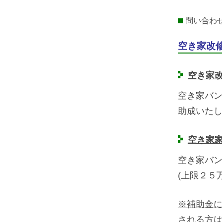
問い合わせ：
空き家改
空き家
空き家バン
助成いた
空き家
空き家バ
(上限２５
※補助金
される方