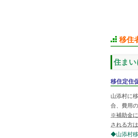
移住
住まい
移住定住
山添村に移
合、費用
※補助金
される方
◆山添村移