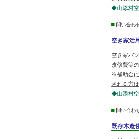
◆山添村空
問い合わせ：
空き家活
空き家バ
改修費等
※補助金
される方
◆山添村空
問い合わせ：
既存木造