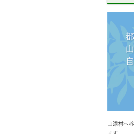
山添村へ
ます。