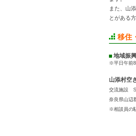
また、山
とがある
移住
地域振興課
※平日午前8
山添村空き家
交流施設 So
奈良県山辺郡
※相談員の