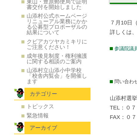
東山・豊原郵便局で証明
書交付を開始しました
山添村公式ホームページ
リニューアル業務にかか
７月10日
る公募型プロポーザルの
詳しくは
結果について
クビアカツヤカミキリに
ご注意ください！
参議院議
成年後見制度・権利擁護
に関する相談のご案内
山添村立山添小中学校
「校舎内覧会」を開催し
ます
問い合わ
カテゴリー
山添村選
トピックス
TEL：０
緊急情報
FAX：０
アーカイブ