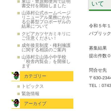
東山・豊原郵便局で証明
いて
書交付を開始しました
山添村公式ホームページ
リニューアル業務にかか
る公募型プロポーザルの
令和５年
結果について
パブリッ
クビアカツヤカミキリに
ご注意ください！
成年後見制度・権利擁護
募集結果
に関する相談のご案内
提出件数
山添村立山添小中学校
「校舎内覧会」を開催し
ます
問合せ先
カテゴリー
〒630-
TEL：0743
トピックス
緊急情報
アーカイブ