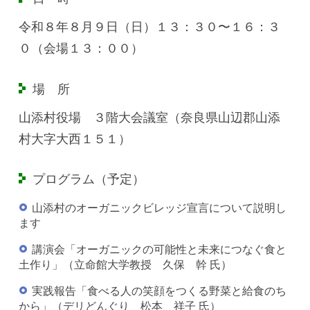
令和８年８月９日（日）１３：３０〜１６：３
０（会場１３：００）
場 所
山添村役場 ３階大会議室（奈良県山辺郡山添
村大字大西１５１）
プログラム（予定）
山添村のオーガニックビレッジ宣言について説明し
ます
講演会「オーガニックの可能性と未来につなぐ食と
土作り」（立命館大学教授 久保 幹 氏）
実践報告「食べる人の笑顔をつくる野菜と給食のち
から」（デリどんぐり 松本 祥子 氏）