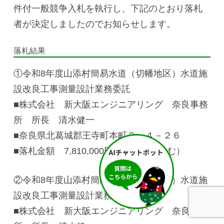
件付一般競争入札を執行し、下記のとおり落札
者が決定しましたのでお知らせします。
落札結果
①令和8年度山添村簡易水道（切幡地区）水道施
設改良工事測量設計業務委託
■株式会社 新大阪エンジニアリング 奈良事務
所 所長 清水健一
■奈良県北葛城郡王寺町本町２－４－２６
■落札金額 7,810,000円（消費税を含む）
②令和8年度山添村簡易水道（菅生地区）水道施
設改良工事測量設計業務委託
■株式会社 新大阪エンジニアリング 奈良事務