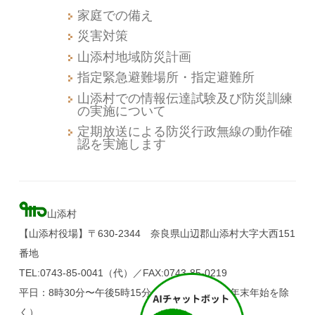
家庭での備え
災害対策
山添村地域防災計画
指定緊急避難場所・指定避難所
山添村での情報伝達試験及び防災訓練
の実施について
定期放送による防災行政無線の動作確
認を実施します
山添村
【山添村役場】〒630-2344 奈良県山辺郡山添村大字大西151
番地
TEL:0743-85-0041（代）／FAX:0743-85-0219
平日：8時30分〜午後5時15分（土・日・祝日、年末年始を除
く）