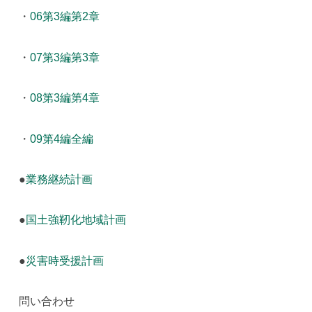
・
06第3編第2章
・
07第3編第3章
・
08第3編第4章
・
09第4編全編
●
業務継続計画
●
国土強靭化地域計画
●
災害時受援計画
問い合わせ