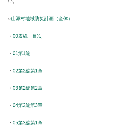
い。
○
山添村地域防災計画（全体）
・
00表紙・目次
・
01第1編
・
02第2編第1章
・
03第2編第2章
・
04第2編第3章
・
05第3編第1章