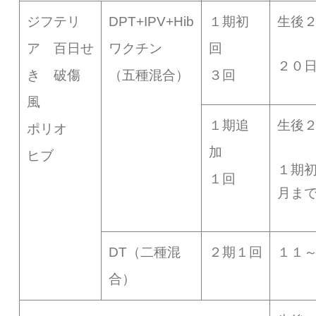
ジフテリ
DPT+IPV+Hib
１期初
生後
ア 百日せ
ワクチン
回
２０
き 破傷
（五種混合）
３回
風
１期追
生後
ポリオ
加
ヒブ
１期
１回
月ま
DT（二種混
２期１回
１１
合）