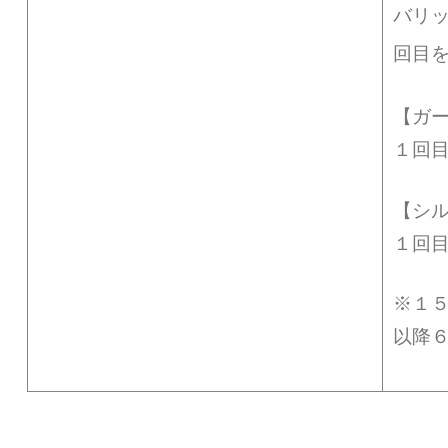
バリ
回目
【ガ
１回
【シ
１回
※１
以降