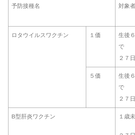
予防接種名
対象
ロタウイルスワクチン
１価
生後
２７
５価
生後
２７
B型肝炎ワクチン
１歳