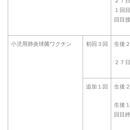
２７
１回
回目
小児用肺炎球菌ワクチン
初回３回
生後
２７
追加１回
生後
生後
回目