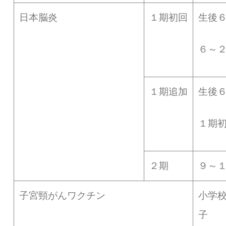
日本脳炎
１期初回
生後
６～
１期追加
生後
１期
２期
９～
子宮頸がんワクチン
小学