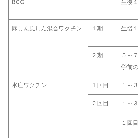
BCG
生後
麻しん風しん混合ワクチン
１期
生後
２期
５～
学前
水痘ワクチン
１回目
１～
２回目
１～
１回