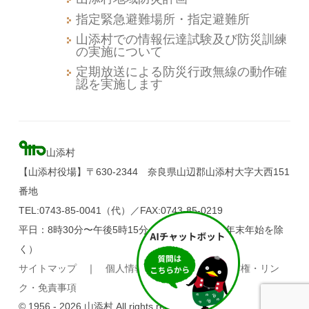
指定緊急避難場所・指定避難所
山添村での情報伝達試験及び防災訓練
の実施について
定期放送による防災行政無線の動作確
認を実施します
山添村
【山添村役場】〒630-2344 奈良県山辺郡山添村大字大西151
番地
TEL:0743-85-0041（代）／FAX:0743-85-0219
平日：8時30分〜午後5時15分（土・日・祝日、年末年始を除
く）
サイトマップ
｜
個人情報の取り扱い
｜
著作権・リン
ク・免責事項
© 1956 - 2026 山添村 All rights reserved.