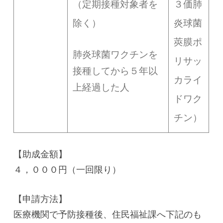
（定期接種対象者を
３価肺
除く）
炎球菌
莢膜ポ
肺炎球菌ワクチンを
リサッ
接種してから５年以
カライ
上経過した人
ドワク
チン）
【助成金額】
４，０００円（一回限り）
【申請方法】
医療機関で予防接種後、住民福祉課へ下記のも