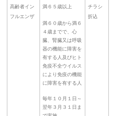
高齢者イン
満６５歳以上
チラシ
フルエンザ
折込
満６０歳から満６
４歳までで、心
臓、腎臓又は呼吸
器の機能に障害を
有する人及びヒト
免疫不全ウイルス
により免疫の機能
に障害を有する人
毎年１０月１日～
翌年３月３１日ま
で実施