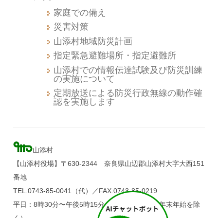
家庭での備え
災害対策
山添村地域防災計画
指定緊急避難場所・指定避難所
山添村での情報伝達試験及び防災訓練
の実施について
定期放送による防災行政無線の動作確
認を実施します
山添村
【山添村役場】〒630-2344 奈良県山辺郡山添村大字大西151
番地
TEL:0743-85-0041（代）／FAX:0743-85-0219
平日：8時30分〜午後5時15分（土・日・祝日、年末年始を除
く）