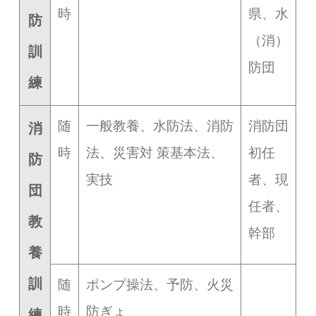
時
県、水
防
（消）
訓
防団
練
随
一般教養、水防法、消防
消防団
消
時
法、災害対 策基本法、
初任
防
実技
者、現
団
任者、
教
幹部
養
訓
随
ポンプ操法、予防、火災
時
防ぎょ
練