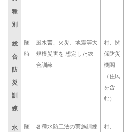
種
別
随
風水害、火災、地震等大
村、関
総
時
規模災害を 想定した総
係防災
合
合訓練
機関
防
（住民
災
を含
訓
む）
練
随
各種水防工法の実施訓練
村、
水