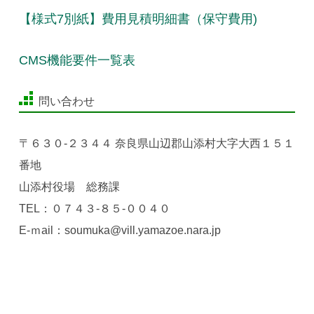
【様式7別紙】費用見積明細書（保守費用)
CMS機能要件一覧表
問い合わせ
〒６３０-２３４４ 奈良県山辺郡山添村大字大西１５１
番地
山添村役場 総務課
TEL：０７４３-８５-００４０
E-ｍail：soumuka
@vill.yamazoe.nara.jp