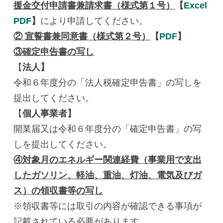
援金交付申請書兼請求書
（様式第１号）
【
Excel
PDF
】
により申請してください。
② 宣誓書兼同意書（様式第２号）
【
PDF
】
③確定申告書の写し
【
法人】
令和６年度分の「法人税確定申告書」の写しを
提出してください。
【
個人事業者】
開業届又は令和６年度分の「確定申告書」の写
しを提出してください。
④対象月のエネルギー関連経費（事業用で支出
したガソリン、軽油、重油、灯油、電気及びガ
ス）の領収書等の写し
※領収書等には取引の内容が確認できる事項が
記載されている必要があります。