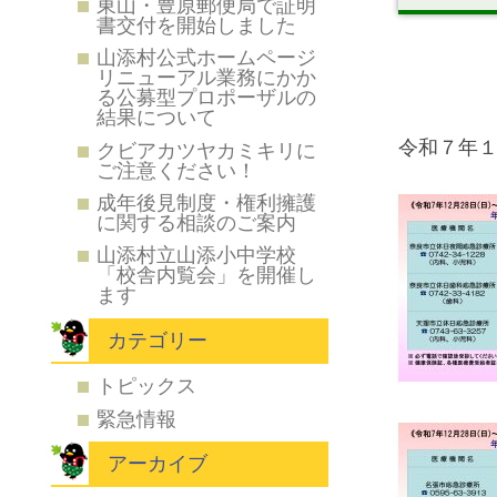
東山・豊原郵便局で証明
書交付を開始しました
山添村公式ホームページ
リニューアル業務にかか
る公募型プロポーザルの
結果について
令和７年１
クビアカツヤカミキリに
ご注意ください！
成年後見制度・権利擁護
に関する相談のご案内
山添村立山添小中学校
「校舎内覧会」を開催し
ます
カテゴリー
トピックス
緊急情報
アーカイブ