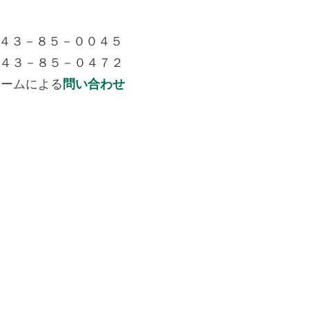
課
７４３－８５－００４５
７４３－８５－０４７２
ォームによる
問い合わせ